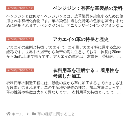
ットセイは、短く密集した体毛を持ち、色は黒または茶色です。耳介
工には、機械式と手作業の2つの方法があります。機械式クロップ
は小さく、後肢は大きく発達しています。ミナミアフリカオットセイ
ベンジジン：有害な革製品の染料
は、革を機械に通して表面を削り取ります。この方法は、大量生産に
革の種類に関すること
は、南アフリカ、ナミビア、アンゴラ沿岸に生息しています。ミナミ
向いており、比較的安価に加工できます。手作業クロップは、職人さ
アフリカオットセイは、群れで生活し、主に魚やイカを食べます。ミ
ベンジジンとは何か？ベンジジンとは、皮革製品を染色するために使
んが手作業で革の表面を削り取ります。この方法は、機械式クロップ
ナミアフリカオットセイは、その生態系において重要な役割を果たし
用される有機化合物です。革の染色に適した特定の色素を製造するた
よりも高価ですが、より繊細な仕上がりになります。 クロップ加工
ており、また、その可愛らしい見た目で人気があります。
めに使用されます。ベンジジンは、アニリンやベンゼンジアミンなど
を施した革は、靴、鞄、財布、ベルトなど、さまざまな革製品に使用
の様々な化学物質から合成することができます。ベンジジンは、アニ
されています。クロップ加工を施した革は、耐久性と防水性に優れて
リンと塩酸を反応させることで合成することもできます。この反応
おり、長く愛用することができます。
アカエイの革の特長と歴史
は、高温と高圧下で行われます。ベンジジンは、革を染色するための
革の種類に関すること
他の染料よりも暗くて豊かな色を生み出すことができるため、革製品
アカエイの生態と特徴 アカエイは、エイ目アカエイ科に属する魚の
の染色に適しています。ベンジジンは、革製品を染色するために使用
総称です。世界中の温帯から熱帯の海に生息しており、体長は20cm
される染料の一種で、革を暗くて豊かな色に染めることができます。
から3m以上まで様々です。アカエイの体色は、灰白色、茶褐色、黒
革製品を染色するために使用されるため、多くの革製品に含まれてい
色など様々で、背面には白い斑点や縞模様が入っていることが多いで
ます。
す。アカエイは、軟骨魚類特有の体構造を持ち、体は平たくて細長
衣料用革を理解する→ 着用性を
く、頭部は比較的小さく、目は背腹に位置しています。アカエイの歯
革の種類に関すること
は小さく、尖っていて、餌を噛み砕くのに適しています。また、アカ
考慮した加工
エイは尾に毒針を持っており、自衛のために使用します。
衣料用革の製造工程には、動物の皮から革に加工するまでのさまざま
な段階が含まれます。革の生産地や動物の種類、加工方法によって、
革の性質や特徴は大きく異なります。 衣料用革の特徴としては、柔
らかさや伸縮性、通気性などがあります。また、革は耐久性に優れて
おり、長い間使い続けることができます。革の種類や加工方法によっ
て、表面の質感や風合いもさまざまに変化し、その表情の豊かさも衣
料用革の魅力の一つです。 衣料用革の性質は、加工方法によって大
ホーム
革の種類に関すること
きく変化します。例えば、クロムなめし革は、柔らかくしなやかで、
通気性に優れています。タンニンなめし革は、堅牢で耐久性に優れ、
経年変化を楽しむことができます。また、加工の際に油分を多く含ま
せたオイルレザーは、防水性と柔軟性に優れています。