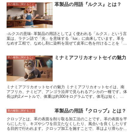
革製品の用語『ルクス』とは？
革の種類に関すること
-ルクスの意味- 革製品の用語としてよく使われる「ルクス」という言
葉は、ラテン語で「光」を意味する「lux」に由来しています。革を
なめす工程で、なめし剤に染料を混ぜて皮革に色を付けることを「ル
クス仕上げ」といい、この工程で染められた革のことを「ルクス革」
と呼びます。ルクス革は、染色性の高いクロムなめし革で作られるこ
ミナミアフリカオットセイの魅力
とが多く、鮮やかで発色の良いカラーが特徴です。また、表面に樹脂
革の種類に関すること
コーティングを施した「コーティングルクス革」もあり、こちらはよ
り高級感があり、傷や汚れにも強くなっています。
ミナミアフリカオットセイの魅力 ミナミアフリカオットセイは、南
アフリカ、ナミビア、アンゴラ沿岸で見られるアシカの一種です。体
長は約2メートルで、体重は約300キログラムです。体毛は短く、色
は黒または茶色です。ミナミアフリカオットセイは、群れで生活し、
主に魚やイカを食べます。ミナミアフリカオットセイは、その生態系
革製品の用語『クロップ』とは？
において重要な役割を果たしており、また、その可愛らしい見た目で
革の種類に関すること
人気があります。 ミナミアフリカオットセイとは? ミナミアフリカ
クロップとは、革の表面を削り取る加工法のことです。革の表面を平
オットセイは、アシカ科ミナミアフリカオットセイ属の哺乳類です。
らにしたり、キズやシワを目立たなくしたり、風合いを良くしたりす
体長はオスで約2メートル、メスで約1.5メートルです。体重はオスで
る目的で行われます。クロップ加工を施すことで、革はより滑らかで
約200キログラム、メスで約100キログラムです。ミナミアフリカオ
均一な表面になり、高級感のある仕上がりになります。 クロップ加