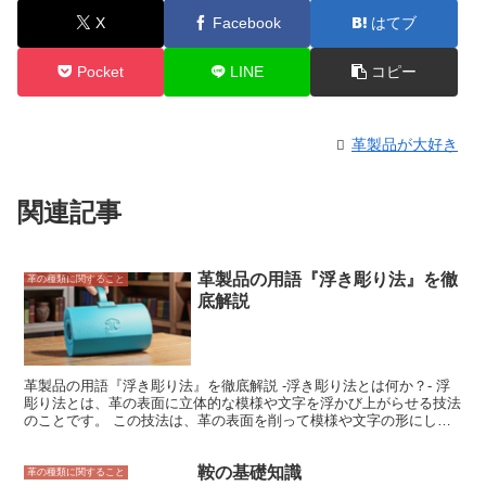
X
Facebook
はてブ
Pocket
LINE
コピー
革製品が大好き
関連記事
革製品の用語『浮き彫り法』を徹
革の種類に関すること
底解説
革製品の用語『浮き彫り法』を徹底解説 -浮き彫り法とは何か？- 浮
彫り法とは、革の表面に立体的な模様や文字を浮かび上がらせる技法
のことです。 この技法は、革の表面を削って模様や文字の形にし、
その部分に色を塗ることで立体感を出すことができます。 浮き彫り
法は、主に財布やバッグ、靴などの革製品に使用され、高級感を演出
鞍の基礎知識
するのに役立ちます。 浮き彫り法には、手作業で行う方法と機械で
革の種類に関すること