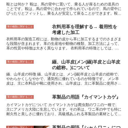
行う方法の2種類があります。 手作業で行う方法は、革を削る道具を
鞍とは何か？ 鞍は、馬の背中に置いて、乗る人が座るための道具の
使って模様や文字の形を手彫りします。 この方法は、熟練した技術
ことです。鞍は、馬の背中に合わせて作られているので、馬の背中に
が必要とされますが、職人の技が光る唯一無二の作品を生み出すこと
ぴったりとフィットし、乗る人が安定して座ることができます。鞍
ができます。 機械で行う方法は、コンピューターでデザインした模
は、革や布などの柔らかい素材で作られており、中には詰め物が入っ
様や文字を革に転写し、その部分を機械で削り取ります。 この方法
ています。詰め物は、衝撃を吸収し、乗る人が快適に座ることができ
は、手作業で行う方法よりも早く大量に生産することができますが、
衣料用革を理解する→ 着用性を
るようにするために入れています。鞍には、足をかけるためのあぶ
革の種類に関すること
職人の技が光る唯一無二の作品を生み出すことは難しいです。
み、手綱を結ぶための手綱掛け、荷物を載せるための荷鞍などがあり
考慮した加工
ます。鞍は、乗馬をする上で欠かせない道具です。
衣料用革の製造工程には、動物の皮から革に加工するまでのさまざま
な段階が含まれます。革の生産地や動物の種類、加工方法によって、
革の性質や特徴は大きく異なります。 衣料用革の特徴としては、柔
らかさや伸縮性、通気性などがあります。また、革は耐久性に優れて
おり、長い間使い続けることができます。革の種類や加工方法によっ
緬、山羊皮(メン(緬)羊皮と山羊皮
て、表面の質感や風合いもさまざまに変化し、その表情の豊かさも衣
革の種類に関すること
料用革の魅力の一つです。 衣料用革の性質は、加工方法によって大
の総称。)について
きく変化します。例えば、クロムなめし革は、柔らかくしなやかで、
緬、山羊皮の特徴 緬、山羊皮とは、メン(緬)羊皮と山羊皮の総称で、
通気性に優れています。タンニンなめし革は、堅牢で耐久性に優れ、
やわらかくしなやかで、通気性に優れているのが特徴です。 メン羊
経年変化を楽しむことができます。また、加工の際に油分を多く含ま
皮は、主に衣料品や靴に使用され、山羊皮は、主に革製品に使用され
せたオイルレザーは、防水性と柔軟性に優れています。
ます。 メン羊皮は、柔らかくしなやかで、通気性に優れているのが
特徴です。そのため、衣料品や靴によく使用されます。また、保革性
革製品の用語『カイマントカゲ』
が高く、シワになりにくいのも特徴です。 山羊皮は、メン羊皮より
革の種類に関すること
も丈夫で、耐久性が高いのが特徴です。そのため、革製品によく使用
カイマントカゲについて カイマントカゲは爬虫類のワニの一種で、
されます。また、撥水性に優れており、汚れにくいのも特徴です。
主にアメリカ大陸に生息しています。その革は、ワニ革の中でも特に
耐久性と美しさに優れており、高級感あふれる革製品の素材として珍
重されています。 カイマントカゲの革は、ワニ革の特徴である大き
な鱗模様と、その鱗が重なり合うことで生まれる独特の質感を持って
革製品の用語『シャムワニ』につ
います。また、カイマントカゲの革は非常に丈夫で、傷がつきにくい
革の種類に関すること