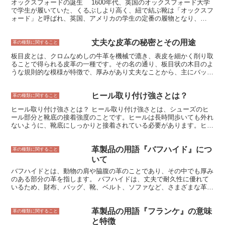
オックスフォードの誕生 1600年代、英国のオックスフォード大学
で学生が履いていた、くるぶしより高く、紐で結ぶ靴は「オックスフ
ォード」と呼ばれ、英国、アメリカの学生の定番の履物となり、
1800年代に一般にも広まり、今日ではドレスシューズの定番の靴で
す。
丈夫な皮革の秘密とその用途
革の種類に関すること
板目皮とは、クロムなめしの牛革を機械で漉き、表皮を細かく削り取
ることで得られる皮革の一種です。その名の通り、板目状の木目のよ
うな規則的な模様が特徴で、厚みがあり丈夫なことから、主にバッ
グ、財布、靴などの小物類や衣料品に使用されます。 板目皮は、表
皮を削り取ることで毛穴やシワなどの表面の凹凸が少なくなり、なめ
ヒール取り付け強さとは？
らかな質感を得ることができます。また、クロムなめしをしているた
革の種類に関すること
め、耐久性と耐水性に優れ、お手入れも簡単です。 板目皮は、その
ヒール取り付け強さとは？ ヒール取り付け強さとは、シューズのヒ
丈夫さと耐久性から、長年愛用できる製品作りに適しています。バッ
ール部分と靴底の接着強度のことです。ヒールは長時間歩いても外れ
グや財布などの小物類は、毎日持ち歩くものなので、丈夫で長持ちす
ないように、靴底にしっかりと接着されている必要があります。ヒー
る素材が求められます。板目皮は、その条件を満たす素材として最適
ルの取り付けが弱いと、歩いていてヒールが外れてしまうおそれがあ
です。また、靴や衣料品など、毎日身に着けるものについても、丈夫
ります。 ヒールの取り付け強さは、シューズの用途によって異なり
で長持ちすることが重要です。板目皮は、そのニーズに応えることが
革製品の用語『バフハイド』につ
ます。例えば、スポーツシューズやハイヒールは、長時間歩いたり走
革の種類に関すること
できる素材と言えます。
ったりしても外れないように、強固なヒール取り付けが必要となりま
いて
す。一方、サンダルやスリッパは、気軽に履くことができるように、
バフハイドとは、動物の肩や脇腹の革のことであり、その中でも厚み
比較的弱めのヒール取り付けで十分です。 ヒールの取り付け強さ
のある部分の革を指します。 バフハイドは、丈夫で耐久性に優れて
は、製造工程や使用されている接着剤によって異なります。一般的
いるため、財布、バッグ、靴、ベルト、ソファなど、さまざまな革製
に、機械で取り付けられたヒールよりも、手作業で取り付けられたヒ
品に使用されています。 また、バフハイドは、表面が滑らかでキメ
ールのほうが強固です。また、強力な接着剤を使用しているヒール
が細かいのが特徴で、美しい光沢感があります。 そのため、高級革
は、弱めの接着剤を使用しているヒールよりも強固です。
革製品の用語『フランケ』の意味
製品にもよく使用されています。 バフハイドの厚みは、製品によっ
革の種類に関すること
て異なりますが、一般的には1.0mm～2.0mm程度です。 厚みのある
と特徴