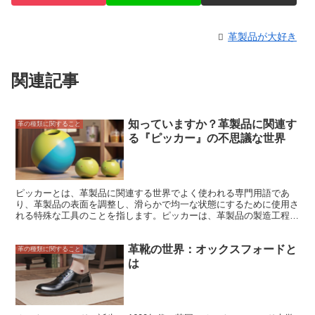
革製品が大好き
関連記事
知っていますか？革製品に関連す
革の種類に関すること
る『ピッカー』の不思議な世界
ピッカーとは、革製品に関連する世界でよく使われる専門用語であ
り、革製品の表面を調整し、滑らかで均一な状態にするために使用さ
れる特殊な工具のことを指します。ピッカーは、革製品の製造工程に
おいて重要な役割を果たし、革製品の品質や仕上がりを左右する重要
なツールです。ピッカーを使用することで、革製品の表面を均一に整
革靴の世界：オックスフォードと
え、傷やシワなどの不具合を取り除くことができます。また、ピッカ
革の種類に関すること
ーを使用することで、革製品の表面に艶や光沢を与えることができ、
は
高級感や美しさのある革製品に仕上げることができます。