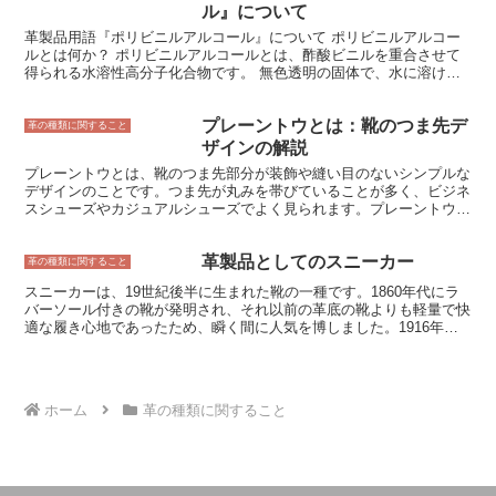
手袋に使用される革は、耐久性と耐摩耗性に優れていなければなりま
ル』について
せん。一方、家具に使用される革は、美しさや快適さが求められま
革製品用語『ポリビニルアルコール』について ポリビニルアルコー
す。
ルとは何か？ ポリビニルアルコールとは、酢酸ビニルを重合させて
得られる水溶性高分子化合物です。 無色透明の固体で、水に溶けや
すく、アルコールには溶けにくいです。ポリビニルアルコールは、食
品、化粧品、医薬品、工業用材料など、幅広い分野で使用されていま
プレーントウとは：靴のつま先デ
す。 食品分野では、ポリビニルアルコールは、清涼飲料水やビール
革の種類に関すること
の透明化剤、ソースやケチャップの増粘剤、アイスクリームやシャー
ザインの解説
ベットの安定剤などとして使用されています。化粧品分野では、ポリ
プレーントウとは、靴のつま先部分が装飾や縫い目のないシンプルな
ビニルアルコールは、化粧水や乳液の保湿剤、シャンプーやコンディ
デザインのことです。つま先が丸みを帯びていることが多く、ビジネ
ショナーの増粘剤、口紅やグロスなどの粘結剤などとして使用されて
スシューズやカジュアルシューズでよく見られます。プレーントウ
います。医薬品分野では、ポリビニルアルコールは、錠剤やカプセル
は、そのシンプルなデザインから、どんな服装にも合わせやすく、汎
のコーティング剤、点眼薬や点鼻薬の粘結剤、輸血用血液の増量剤な
用性が高いのが特徴です。また、つま先部分に装飾がないため、足元
どとして使用されています。工業用材料分野では、ポリビニルアルコ
革製品としてのスニーカー
をすっきりとした印象に見せてくれます。 プレーントウは、ビジネ
革の種類に関すること
ールは、塗料や接着剤の増粘剤、紙のコーティング剤、繊維の加工剤
スシーンだけでなく、カジュアルシーンでも活躍する万能なデザイン
などとして使用されています。 ポリビニルアルコールは、その優れ
スニーカーは、19世紀後半に生まれた靴の一種です。1860年代にラ
です。ビジネスシーンでは、スーツやジャケットスタイルに合わせる
た水溶性と粘結性により、様々な分野で使用されています。しかし、
バーソール付きの靴が発明され、それ以前の革底の靴よりも軽量で快
と、落ち着いた雰囲気を演出できます。カジュアルシーンでは、ジー
ポリビニルアルコールは、水に溶けやすい性質があるため、湿度の高
適な履き心地であったため、瞬く間に人気を博しました。1916年に
ンズやチノパンなどのカジュアルパンツに合わせると、こなれた印象
い環境では変質しやすく、また、耐熱性も低いため、高温にさらされ
バスケットボールシューズとして初めてスニーカーが開発され、
になります。また、プレーントウは、スニーカーよりもフォーマルな
ると変質しやすいため、使用条件には注意が必要です。
1920年代にはスポーツシューズとして定着しました。 スニーカー
印象を与えるため、デートや結婚式などのイベントにも最適です。
は、1970年代にファッションアイテムとして人気を博し、今では世
界中で愛されている靴となりました。スニーカーの最大の特徴は、そ
ホーム
革の種類に関すること
の履きやすさと機能性の高さです。スニーカーは、クッション性や通
気性に優れており、長時間歩いても疲れにくいのが特徴です。また、
デザイン性も高く、さまざまなファッションに合わせることができま
す。