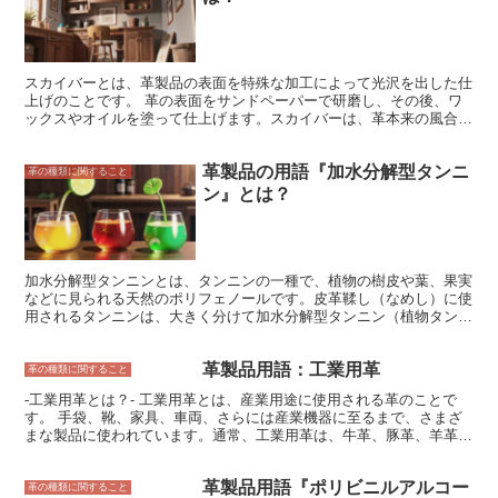
スカイバーとは、革製品の表面を特殊な加工によって光沢を出した仕
上げのことです。 革の表面をサンドペーパーで研磨し、その後、ワ
ックスやオイルを塗って仕上げます。スカイバーは、革本来の風合い
を活かしながらも、光沢があることで高級感やエレガントな印象を与
えることができます。 スカイバーの特徴は、その光沢感と耐久性に
革製品の用語『加水分解型タンニ
あります。 革の表面を研磨することで光沢が生まれ、また、ワック
革の種類に関すること
スやオイルを塗ることで耐久性が向上します。スカイバーは、長年使
ン』とは？
用しても光沢が失われることが少なく、また、汚れや傷にも強いのが
特徴です。 スカイバーは、主に鞄や財布などの革製品に使用されま
す。 また、靴やベルトなどの小物にも使用されることがあります。
スカイバーは、革本来の風合いを活かしながらも、光沢があることで
高級感やエレガントな印象を与えることができます。そのため、ビジ
加水分解型タンニンとは、タンニンの一種で、植物の樹皮や葉、果実
ネスシーンやフォーマルなシーンに適した革製品として人気がありま
などに見られる天然のポリフェノールです。皮革鞣し（なめし）に使
す。
用されるタンニンは、大きく分けて加水分解型タンニン（植物タンニ
ン）と合成タンニンの2つに分類されます。 加水分解型タンニンは、
タンニン酸、エラジタンニン、没食子酸、没食子酸プロピルなどの種
革製品用語：工業用革
類があります。これらのタンニンは、いずれも水に溶けやすく、タン
革の種類に関すること
ニン酸水溶液は酸性を示します。加水分解型タンニンは、皮革を強靭
-工業用革とは？- 工業用革とは、産業用途に使用される革のことで
で耐久性のあるものにする性質があり、特に靴やバッグなどの革製品
す。 手袋、靴、家具、車両、さらには産業機器に至るまで、さまざ
の製造に使用されています。
まな製品に使われています。通常、工業用革は、牛革、豚革、羊革な
どの、動物の皮から作られています。ただし、合成皮革や、天然革と
合成皮革を組み合わせて作られた革も存在します。 工業用革は、用
革製品用語『ポリビニルアルコー
途によってさまざまな特性を持ったものが作られています。例えば、
革の種類に関すること