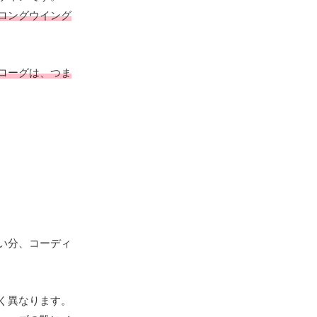
ロングウイング
ローグは、つま
い分、コーディ
く異なります。