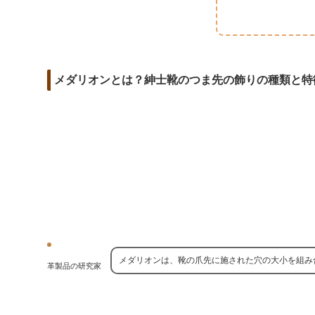
m
o
t
d
a
o
e
i
i
k
r
t
l
メダリオンとは？紳士靴のつま先の飾りの種類と特
メダリオンは、靴の爪先に施された穴の大小を組み
革製品の研究家