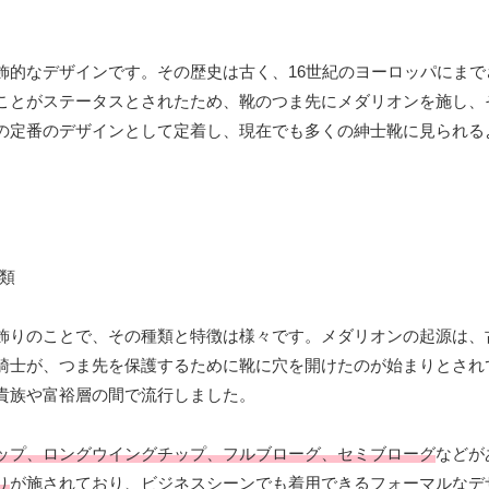
飾的なデザインです。その歴史は古く、16世紀のヨーロッパにまで
ことがステータスとされたため、靴のつま先にメダリオンを施し、
の定番のデザインとして定着し、現在でも多くの紳士靴に見られる
飾りのことで、その種類と特徴は様々です。メダリオンの起源は、
騎士が、つま先を保護するために靴に穴を開けたのが始まりとされ
貴族や富裕層の間で流行しました。
ップ、ロングウイングチップ、フルブローグ、セミブローグ
などが
り
が施されており、ビジネスシーンでも着用できるフォーマルなデ