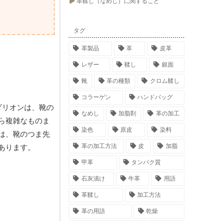
革鞣し（なめし）に関すること
タグ
革製品
革
皮革
レザー
鞣し
銀面
靴
革の種類
クロム鞣し
コラーゲン
ハンドバッグ
ダリオンは、靴の
なめし
加脂剤
革の加工
ら複雑なものま
染色
原皮
染料
は、靴のつま先
革の加工方法
皮
加脂
あります。
甲革
タンパク質
石灰漬け
牛革
用語
革鞣し
加工方法
革の用語
乾燥