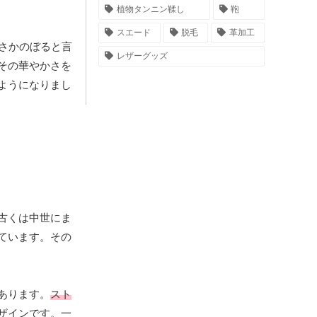
植物タンニン鞣し
鞄
スエード
脱毛
革加工
さかのぼると言
レザーグッズ
その華やかさを
ようになりまし
古くは中世にま
ています。その
あります。
スト
ザインです。一