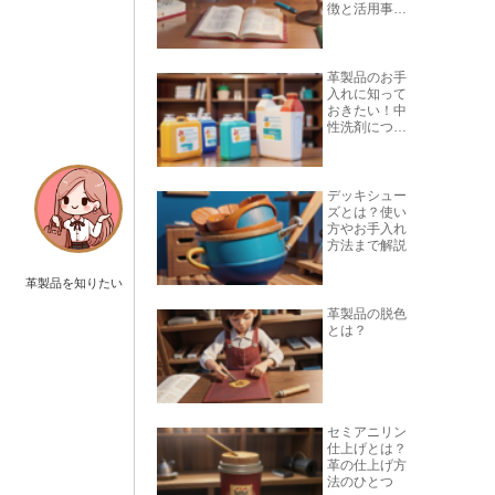
徴と活用事例
を紹介
革製品のお手
入れに知って
おきたい！中
性洗剤につい
て
デッキシュー
ズとは？使い
方やお手入れ
方法まで解説
革製品を知りたい
革製品の脱色
とは？
セミアニリン
仕上げとは？
革の仕上げ方
法のひとつ