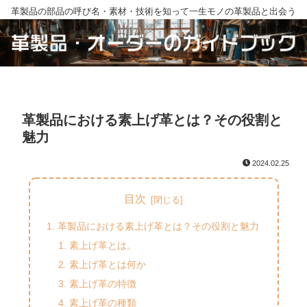
革製品の部品の呼び名・素材・技術を知って一生モノの革製品と出会う
革製品における素上げ革とは？その役割と
魅力
2024.02.25
目次
革製品における素上げ革とは？その役割と魅力
素上げ革とは。
素上げ革とは何か
素上げ革の特徴
素上げ革の種類