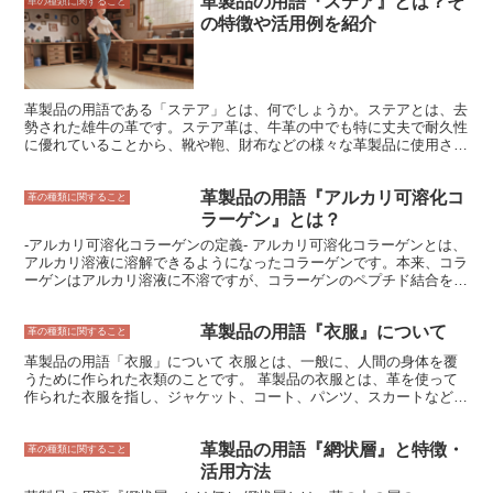
革製品の用語『ステア』とは？そ
メ豚は、革の製造の工程で使われるクロムなめしの皮のことで、特に
革の種類に関すること
豚の革を指します。クロムなめしとは、クロム塩を革に浸透させて皮
の特徴や活用例を紹介
革を柔らかくする加工方法です。クロムなめしは、なめし剤としてク
ロム塩を使用するため、革が柔らかく、丈夫になります。また、水に
強く、耐久性にも優れています。 アメ豚は、主にバッグや靴、財布
などの革製品に使用されています。 アメ豚を使用した革製品は、柔
らかく、丈夫で、水に強いという特徴があります。また、耐久性にも
革製品の用語である「ステア」とは、何でしょうか。ステアとは、去
優れているため、長く愛用することができます。
勢された雄牛の革です。ステア革は、牛革の中でも特に丈夫で耐久性
に優れていることから、靴や鞄、財布などの様々な革製品に使用され
ています。ステア革は、その耐久性の高さから、長年愛用できる革製
品を求める方に人気があります。また、ステア革は、表面にシボと呼
革製品の用語『アルカリ可溶化コ
ばれるシワがあるのが特徴で、このシボが革製品に独特の風合いを与
革の種類に関すること
えています。
ラーゲン』とは？
-アルカリ可溶化コラーゲンの定義- アルカリ可溶化コラーゲンとは、
アルカリ溶液に溶解できるようになったコラーゲンです。本来、コラ
ーゲンはアルカリ溶液に不溶ですが、コラーゲンのペプチド結合をア
ルカリで部分的に加水分解することで、アルカリ溶液に溶解できるよ
うになります。アルカリ可溶化コラーゲンは、食品、化粧品、医薬品
革製品の用語『衣服』について
などの様々な分野で使用されています。
革の種類に関すること
革製品の用語「衣服」について 衣服とは、一般に、人間の身体を覆
うために作られた衣類のことです。 革製品の衣服とは、革を使って
作られた衣服を指し、ジャケット、コート、パンツ、スカートなど
様々な種類があります。 革は、動物の皮をなめして作られた素材で
あり、通常、牛、豚、羊、鹿などの皮が使われます。革は耐久性と柔
革製品の用語『網状層』と特徴・
軟性に優れ、保温性や防水性にも優れています。そのため、革製品の
革の種類に関すること
衣服は長持ちし、着心地が良く、雨の日でも着用することができま
活用方法
す。また、革製品の衣服は、高級感があり、ファッション性にも優れ