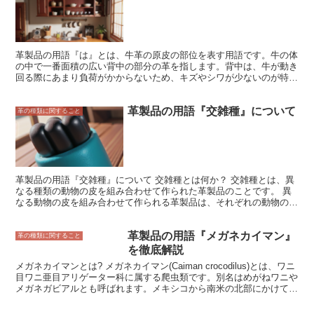
革製品の用語『は』とは、牛革の原皮の部位を表す用語です。牛の体
の中で一番面積の広い背中の部分の革を指します。背中は、牛が動き
回る際にあまり負荷がかからないため、キズやシワが少ないのが特徴
です。そのため、丈夫で耐久性があり、財布や鞄、靴など、様々な革
製品に使用されています。また、表面が滑らかで風合いも良いことか
革製品の用語『交雑種』について
ら、高級革製品にもよく使用されます。は革は、牛革の中でも最もポ
革の種類に関すること
ピュラーな部位の革であり、革製品の定番素材として知られていま
す。
革製品の用語『交雑種』について 交雑種とは何か？ 交雑種とは、異
なる種類の動物の皮を組み合わせて作られた革製品のことです。 異
なる動物の皮を組み合わせて作られる革製品は、それぞれの動物の持
つ特徴を併せ持っているため、見た目や手触りが unique(ユニーク)で
お洒落な仕上がりになります。ファッション業界においても、交雑種
革製品の用語『メガネカイマン』
は人気のある素材となっており、さまざまなアイテムに使用されてい
革の種類に関すること
ます。 例交雑種の例としては、牛革と豚革を組み合わせた革製品、
を徹底解説
羊革と山羊革を組み合わせた革製品などがあります。
メガネカイマンとは? メガネカイマン(Caiman crocodilus)とは、ワニ
目ワニ亜目アリゲーター科に属する爬虫類です。別名はめがねワニや
メガネガビアルとも呼ばれます。メキシコから南米の北部にかけて生
息しており、森林地帯や湿地帯に生息しています。メガネカイマン
は、全長約1.5～2.5メートル、体重は10～25キログラムほどです。体