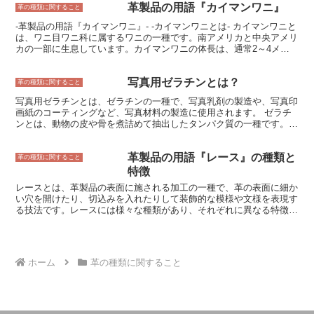
革製品の用語『カイマンワニ』
色はオリーブグリーンで、頭部には左右に2本の太い黒い筋があり、
革の種類に関すること
これが眼鏡のように見えることから、メガネカイマンという名前が付
-革製品の用語『カイマンワニ』- -カイマンワニとは- カイマンワニと
けられました。
は、ワニ目ワニ科に属するワニの一種です。南アメリカと中央アメリ
カの一部に生息しています。カイマンワニの体長は、通常2～4メー
トルほどですが、最大で6メートルを超える個体も存在します。カイ
マンワニの皮膚は、硬くて丈夫で、革製品の原料として珍重されてい
写真用ゼラチンとは？
ます。カイマンワニの皮革は、独特の斑紋と美しい光沢が特徴で、高
革の種類に関すること
級バッグや財布、靴などに使用されます。
写真用ゼラチンとは、ゼラチンの一種で、写真乳剤の製造や、写真印
画紙のコーティングなど、写真材料の製造に使用されます。 ゼラチ
ンとは、動物の皮や骨を煮詰めて抽出したタンパク質の一種です。ゼ
ラチンは、水に溶かすと透明なゲルを形成し、その性質が写真材料の
製造に適しているため、写真用ゼラチンとして使用されています。
革製品の用語『レース』の種類と
写真用ゼラチンは、ゼラチンの製造工程で、写真材料の製造に適した
革の種類に関すること
品質のゼラチンを選択して製造されます。写真用ゼラチンには、一般
特徴
に食用ゼラチンと異なる、いくつかの品質基準が設定されています。
レースとは、革製品の表面に施される加工の一種で、革の表面に細か
写真用ゼラチンは、食用ゼラチンよりも純度が高く、発色性や定着性
い穴を開けたり、切込みを入れたりして装飾的な模様や文様を表現す
などの写真材料としての特性が優れています。
る技法です。レースには様々な種類があり、それぞれに異なる特徴を
持っています。
ホーム
革の種類に関すること