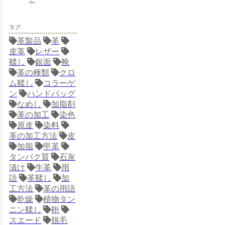
と
タグ
革製品
革
皮革
レザー
鞣し
銀面
靴
革の種類
クロ
ム鞣し
コラーゲ
ン
ハンドバッグ
なめし
加脂剤
革の加工
染色
原皮
染料
革の加工方法
皮
加脂
甲革
タンパク質
石灰
漬け
牛革
用
語
革鞣し
加
工方法
革の用語
乾燥
植物タン
ニン鞣し
鞄
スエード
脱毛