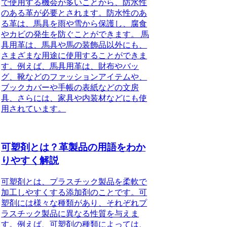
で使用する機会が多いことから、防水性
のある革が必要とされます。防水性のあ
る革は、馬具を雨や雪から保護し、腐食
やカビの発生を防ぐことができます。 馬
具用革は、馬具や馬の装飾品以外にも、
さまざまな用途に使用することができま
す。例えば、馬具用革は、財布やバッ
グ、靴などのファッションアイテムや、
ブックカバーや手帳の表紙などの文房
具、さらには、家具や内装材などにも使
用されています。
可塑剤とは？革製品の用語をわか
りやすく解説
可塑剤とは、プラスチック製品を柔軟で
加工しやすくする添加剤のことです。可
塑剤には様々な種類があり、それぞれプ
ラスチック製品に異なる性質を与えま
す。例えば、可塑剤の種類によっては、