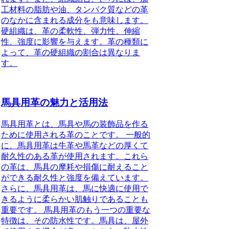
工材料の脂肪や油、タンパク質などの革
のなかに含まれる成分をも意味します。
硬組織は、革の柔軟性、弾力性、伸縮
性、強度に影響を与えます。革の種類に
よって、革の硬組織の割合は異なりま
す。
馬具用革の魅力と活用法
馬具用革とは、馬具や馬の装飾品を作る
ために使用される革のことです。 一般的
に、馬具用革は牛革や馬革などの厚くて
耐久性のある革が使用されます。これら
の革は、馬具の摩耗や損傷に耐えること
ができる耐久性と強度を備えています。
さらに、馬具用革は、馬に快適に使用で
きるように柔らかい肌触りであることも
重要です。 馬具用革のもう一つの重要な
特徴は、その防水性です。馬具は、屋外