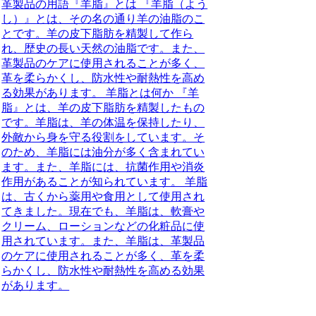
革製品の用語『羊脂』とは 『羊脂（よう
し）』とは、その名の通り羊の油脂のこ
とです。羊の皮下脂肪を精製して作ら
れ、歴史の長い天然の油脂です。また、
革製品のケアに使用されることが多く、
革を柔らかくし、防水性や耐熱性を高め
る効果があります。 羊脂とは何か 『羊
脂』とは、羊の皮下脂肪を精製したもの
です。羊脂は、羊の体温を保持したり、
外敵から身を守る役割をしています。そ
のため、羊脂には油分が多く含まれてい
ます。また、羊脂には、抗菌作用や消炎
作用があることが知られています。 羊脂
は、古くから薬用や食用として使用され
てきました。現在でも、羊脂は、軟膏や
クリーム、ローションなどの化粧品に使
用されています。また、羊脂は、革製品
のケアに使用されることが多く、革を柔
らかくし、防水性や耐熱性を高める効果
があります。