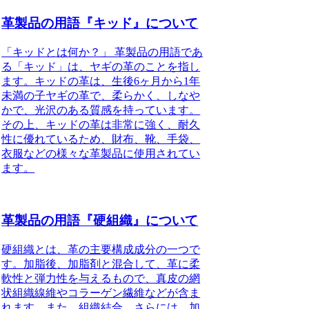
革製品の用語『キッド』について
「キッドとは何か？」 革製品の用語であ
る「キッド」は、ヤギの革のことを指し
ます。キッドの革は、生後6ヶ月から1年
未満の子ヤギの革で、柔らかく、しなや
かで、光沢のある質感を持っています。
その上、キッドの革は非常に強く、耐久
性に優れているため、財布、靴、手袋、
衣服などの様々な革製品に使用されてい
ます。
革製品の用語『硬組織』について
硬組織とは、革の主要構成成分の一つで
す。加脂後、加脂剤と混合して、革に柔
軟性と弾力性を与えるもので、真皮の網
状組織線維やコラーゲン繊維などが含ま
れます。また、組織結合、さらには、加