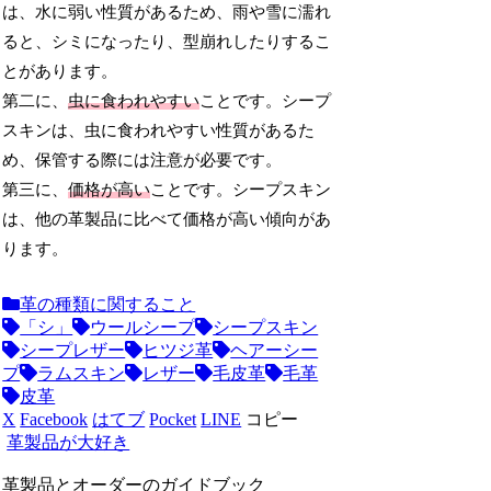
は、水に弱い性質があるため、雨や雪に濡れ
ると、シミになったり、型崩れしたりするこ
とがあります。
第二に、
虫に食われやすい
ことです。シープ
スキンは、虫に食われやすい性質があるた
め、保管する際には注意が必要です。
第三に、
価格が高い
ことです。シープスキン
は、他の革製品に比べて価格が高い傾向があ
ります。
革の種類に関すること
「シ」
ウールシープ
シープスキン
シープレザー
ヒツジ革
ヘアーシー
プ
ラムスキン
レザー
毛皮革
毛革
皮革
X
Facebook
はてブ
Pocket
LINE
コピー
革製品が大好き
革製品とオーダーのガイドブック