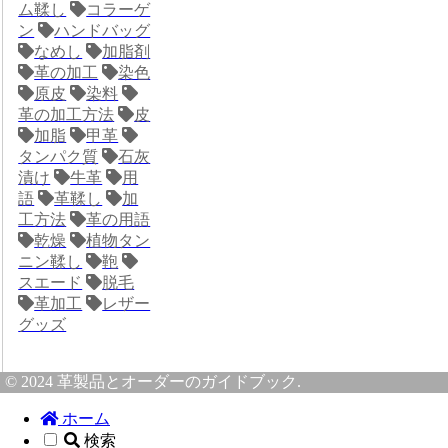
ム鞣し
コラーゲ
ン
ハンドバッグ
なめし
加脂剤
革の加工
染色
原皮
染料
革の加工方法
皮
加脂
甲革
タンパク質
石灰
漬け
牛革
用
語
革鞣し
加
工方法
革の用語
乾燥
植物タン
ニン鞣し
鞄
スエード
脱毛
革加工
レザー
グッズ
© 2024 革製品とオーダーのガイドブック.
ホーム
検索