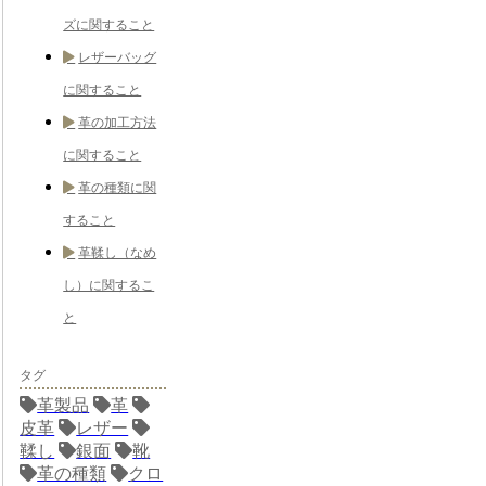
ズに関すること
レザーバッグ
に関すること
革の加工方法
に関すること
革の種類に関
すること
革鞣し（なめ
し）に関するこ
と
タグ
革製品
革
皮革
レザー
鞣し
銀面
靴
革の種類
クロ