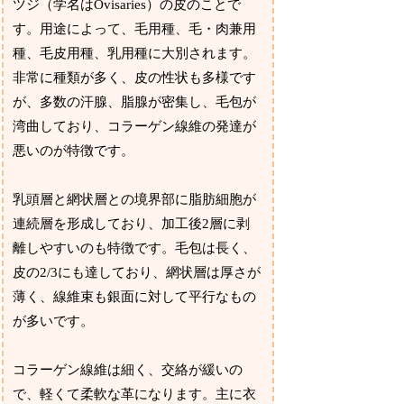
ツジ（学名はOvisaries）の皮のことで
す。用途によって、毛用種、毛・肉兼用
種、毛皮用種、乳用種に大別されます。
非常に種類が多く、皮の性状も多様です
が、多数の汗腺、脂腺が密集し、毛包が
湾曲しており、コラーゲン線維の発達が
悪いのが特徴です。
乳頭層と網状層との境界部に脂肪細胞が
連続層を形成しており、加工後2層に剥
離しやすいのも特徴です。毛包は長く、
皮の2/3にも達しており、網状層は厚さが
薄く、線維束も銀面に対して平行なもの
が多いです。
コラーゲン線維は細く、交絡が緩いの
で、軽くて柔軟な革になります。主に衣