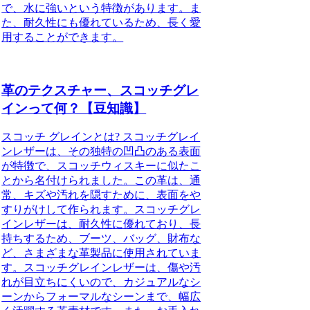
で、水に強いという特徴があります。ま
た、耐久性にも優れているため、長く愛
用することができます。
革のテクスチャー、スコッチグレ
インって何？【豆知識】
スコッチ グレインとは? スコッチグレイ
ンレザーは、その独特の凹凸のある表面
が特徴で、スコッチウィスキーに似たこ
とから名付けられました。この革は、通
常、キズや汚れを隠すために、表面をや
すりがけして作られます。スコッチグレ
インレザーは、耐久性に優れており、長
持ちするため、ブーツ、バッグ、財布な
ど、さまざまな革製品に使用されていま
す。スコッチグレインレザーは、傷や汚
れが目立ちにくいので、カジュアルなシ
ーンからフォーマルなシーンまで、幅広