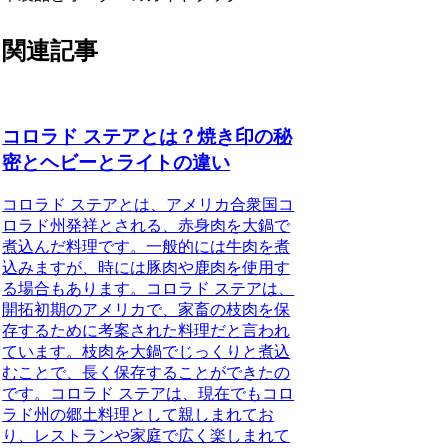
関連記事
コロラド ステアとは？焼き印の秘
密とヘビーとライトの違い
コロラド ステアとは、アメリカ合衆国コ
ロラド州発祥とされる、赤身肉を大鍋で
煮込んだ料理です。一般的には牛肉を煮
込みますが、時には豚肉や鹿肉を使用す
る場合もあります。コロラド ステアは、
開拓初期のアメリカで、家畜の枝肉を保
存するために考案された料理だと言われ
ています。枝肉を大鍋でじっくりと煮込
むことで、長く保存することができたの
です。コロラド ステアは、現在でもコロ
ラド州の郷土料理として親しまれてお
り、レストランや家庭で広く楽しまれて