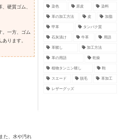
革、硬質ゴム、
染色
原皮
染料
革の加工方法
皮
加脂
甲革
タンパク質
す。一方、ゴム
石灰漬け
牛革
用語
んあります。
革鞣し
加工方法
革の用語
乾燥
植物タンニン鞣し
鞄
スエード
脱毛
革加工
レザーグッズ
また、水や汚れ