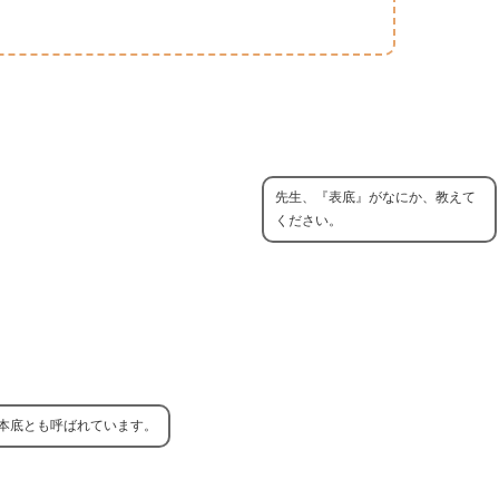
先生、『表底』がなにか、教えて
ください。
本底とも呼ばれています。