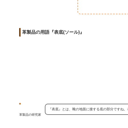
m
o
t
d
a
o
e
i
i
k
r
t
l
革製品の用語『表底(ソール)』
『表底』とは、靴の地面に接する底の部分ですね。
革製品の研究家