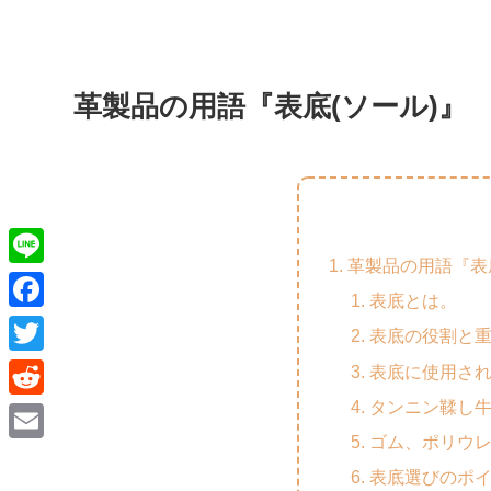
革製品の用語『表底(ソール)』
革製品の用語『表
L
表底とは。
i
F
表底の役割と
n
a
T
表底に使用さ
e
c
w
タンニン鞣し
R
e
i
ゴム、ポリウ
e
E
b
t
表底選びのポ
d