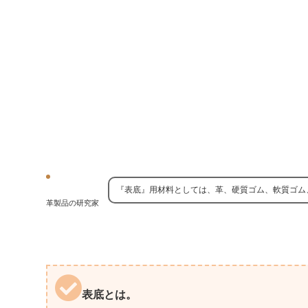
『表底』用材料としては、革、硬質ゴム、軟質ゴム
革製品の研究家
表底とは。