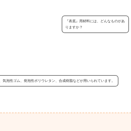
『表底』用材料には、どんなものがあ
りますか？
、気泡性ゴム、発泡性ポリウレタン、合成樹脂などが用いられています。