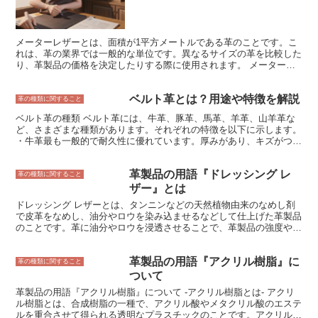
されています。
メーターレザーとは、面積が1平方メートルである革のことです。こ
れは、革の業界では一般的な単位です。異なるサイズの革を比較した
り、革製品の価格を決定したりする際に使用されます。 メーターレ
ザーは、様々な製品に使用されます。例えば、家具、衣料品、靴、バ
ッグなどです。その多用途性は、それを革製品を作るための理想的な
ベルト革とは？用途や特徴を解説
材料にしています。
革の種類に関すること
ベルト革の種類 ベルト革には、牛革、豚革、馬革、羊革、山羊革な
ど、さまざまな種類があります。それぞれの特徴を以下に示します。
・牛革最も一般的で耐久性に優れています。厚みがあり、キズがつき
にくく、長持ちします。 ・豚革牛革よりも柔らかく、しなやかで
す。軽くて丈夫なので、カジュアルなベルトに適しています。 ・馬
革製品の用語『ドレッシング レ
革牛革よりも硬く、丈夫です。また、表面に独特のシボがあり、高級
革の種類に関すること
感があります。 ・羊革柔らかく、しなやかで、肌触りが良いです。
ザー』とは
高級感があり、ドレスベルトなどに使用されます。 ・山羊革羊革よ
ドレッシング レザーとは、タンニンなどの天然植物由来のなめし剤
りも丈夫で、耐久性に優れています。また、軽量で、使い込むほどに
で皮革をなめし、油分やロウを染み込ませるなどして仕上げた革製品
風合いが増します。
のことです。革に油分やロウを浸透させることで、革製品の強度や耐
久性を高め、同時に柔軟性も保つことができます。また、ドレッシン
グ レザーは防水性にも優れているため、雨や雪の日でも安心して使
革製品の用語『アクリル樹脂』に
用することができます。 ドレッシング レザーは、厚く頑丈な革製品
革の種類に関すること
を作るのに適しています。そのため、カバン、財布、靴などのアイテ
ついて
ムによく使用されます。ドレッシング レザーは、使い込むほどに色
革製品の用語『アクリル樹脂』について -アクリル樹脂とは- アクリ
や風合いが変化していくという特徴もあります。そのため、長く愛用
ル樹脂とは、合成樹脂の一種で、アクリル酸やメタクリル酸のエステ
することで愛着の湧く革製品となります。
ルを重合させて得られる透明なプラスチックのことです。アクリル樹