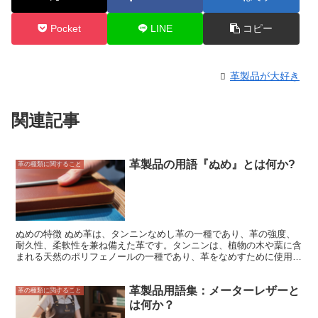
Pocket
LINE
コピー
革製品が大好き
関連記事
革製品の用語『ぬめ』とは何か?
革の種類に関すること
ぬめの特徴 ぬめ革は、タンニンなめし革の一種であり、革の強度、
耐久性、柔軟性を兼ね備えた革です。タンニンは、植物の木や葉に含
まれる天然のポリフェノールの一種であり、革をなめすために使用さ
れます。ぬめ革は、タンニンの作用により、革の繊維が引き締まり、
コシのある革質になります。また、ぬめ革は、タンニンが革に浸透す
革製品用語集：メーターレザーと
ることで、革の表面に美しい銀面を形成します。 ぬめ革は、その特
革の種類に関すること
徴から、鞄、財布、靴、手袋などの様々な革製品に使用されていま
は何か？
す。また、ぬめ革は、その耐久性と柔軟性から、工業用製品にも使用