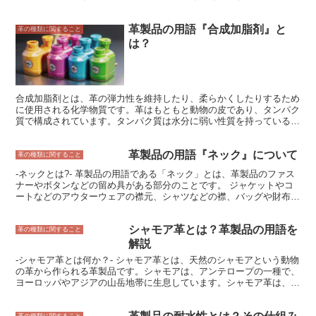
上げは、革の表面にワックスを塗って磨き上げることで、革に光沢を
与え、保護する仕上げです。ワックス仕上げは、革製品の美しさを維
革製品の用語『合成加脂剤』と
持するために定期的にメンテナンスが必要ですが、エイジングを楽し
革の種類に関すること
むこともできます。 もう一つの一般的な仕上げは、アニリン仕上げ
は？
です。アニリン仕上げは、染料を革の表面に直接塗ることで、革の色
を強調する仕上げです。アニリン仕上げは、革の自然な風合いを残す
ことができるため、高級革製品によく使用されます。ただし、アニリ
ン仕上げは水や汚れに弱いという欠点があります。 他にも、エンボ
ス加工や型押し加工など、革の表面に模様を施す仕上げもあります。
合成加脂剤とは、革の弾力性を維持したり、柔らかくしたりするため
エンボス加工は、革の表面に熱や圧力を加えて模様を押し出す加工
に使用される化学物質です。革はもともと動物の皮であり、タンパク
で、型押し加工は、革の表面に金属製の型を押し付けて模様を付ける
質で構成されています。タンパク質は水分に弱い性質を持っているた
加工です。これらの加工は、革製品にユニークな外観を与え、耐久性
め、革を水から守るために加脂処理が行われます。加脂処理には、植
を高めることができます。
物油や動物油、合成油など様々な油脂が使用されます。合成加脂剤
革製品の用語『ネック』について
は、それらの中で合成油脂で作られた加脂剤のことを指します。 合
革の種類に関すること
成加脂剤は、天然油脂に比べて安定性が高く、劣化しにくいという特
-ネックとは?- 革製品の用語である「ネック」とは、革製品のファス
徴があります。そのため、革の柔軟性を長期間維持することができ、
ナーやボタンなどの留め具がある部分のことです。 ジャケットやコ
ひび割れや破れを防ぐ効果があります。また、合成加脂剤は天然油脂
ートなどのアウターウェアの襟元、シャツなどの襟、バッグや財布の
よりも安価なため、革製品の製造コストを抑えることができます。
開閉部分など、様々な革製品に使用されています。ネックは、革製品
合成加脂剤は、革製品の製造に広く使用されています。靴、バッグ、
のデザインや機能性を決める重要な部分であり、製品の耐久性や使い
財布、ソファなど、様々な革製品に使用されています。合成加脂剤を
シャモア革とは？革製品の用語を
勝手を左右する重要な要素です。 ネックには、様々な素材や形状、
革の種類に関すること
使用することで、革製品の寿命を延ばし、快適に使用することができ
デザインのものがあります。革製品の雰囲気や用途に合わせて、最適
解説
ます。
なネックを選ぶことが重要です。ネックの素材としては、牛革、豚
-シャモア革とは何か？- シャモア革とは、天然のシャモアという動物
革、羊革、山羊革など、様々な革が使用されています。ネックの形状
の革から作られる革製品です。シャモアは、アンテロープの一種で、
としては、ラウンドネック、Vネック、スクエアネックなどがありま
ヨーロッパやアジアの山岳地帯に生息しています。シャモア革は、そ
す。ネックのデザインとしては、シンプルなものから装飾的なものま
の柔らかさと耐久性から、古くから衣服や手袋、靴などに使用されて
で、様々なものがあります。
きました。 シャモア革は、他の革製品とは異なり、化学薬品を使用