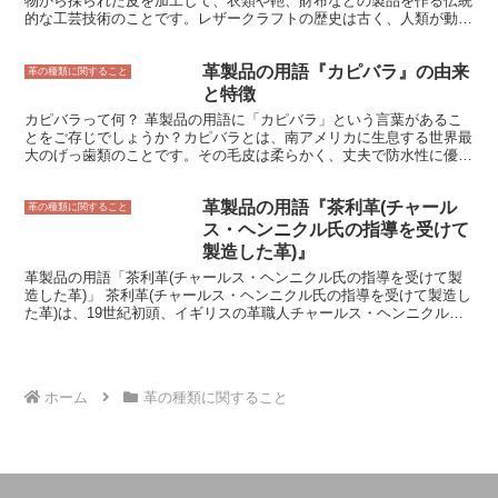
物から採られた皮を加工して、衣類や鞄、財布などの製品を作る伝統
に欠かせない履物です。雪が降り積もる地域にお住まいの方は、ぜひ
的な工芸技術のことです。レザークラフトの歴史は古く、人類が動物
雪踏を用意しておくとよいでしょう。
の皮を衣料や道具として利用し始めた時から始まると言われていま
す。 レザークラフトの技術は、中東やヨーロッパで発展し、16世紀
革製品の用語『カピバラ』の由来
にはヨーロッパでギルドが組織され、職人たちは高度な技術を競い合
革の種類に関すること
いました。18世紀には、工業革命が起こり、革の生産が機械化さ
と特徴
れ、レザークラフトの技術も革新されました。 19世紀後半になる
カピバラって何？ 革製品の用語に「カピバラ」という言葉があるこ
と、レザークラフトはアメリカに伝わり、カウボーイたちの間で人気
とをご存じでしょうか？カピバラとは、南アメリカに生息する世界最
を博しました。カウボーイたちは、自分たちの道具や衣類を革で作っ
大のげっ歯類のことです。その毛皮は柔らかく、丈夫で防水性に優れ
ており、レザークラフトの技術は彼らにとって欠かせないものでし
ていることから、古くから革製品の材料として重宝されてきました。
た。 20世紀に入ると、レザークラフトは芸術作品としても注目され
カピバラの革は、ナッパレザーやスエードレザーなどの高級革素材と
るようになり、美術館やギャラリーで展示されるようになりました。
革製品の用語『茶利革(チャール
して知られています。カピバラは、皮革業界では「水牛革」と同義で
革の種類に関すること
また、レザークラフトは趣味としても人気を集め、世界各国でレザー
使われるケースが多いです。
ス・ヘンニクル氏の指導を受けて
クラフト教室が開かれています。 レザークラフトの歴史は、人類の
歴史と深く結びついており、今日でも世界中で愛され続けている伝統
製造した革)』
的な工芸技術です。
革製品の用語「茶利革(チャールス・ヘンニクル氏の指導を受けて製
造した革)」 茶利革(チャールス・ヘンニクル氏の指導を受けて製造し
た革)は、19世紀初頭、イギリスの革職人チャールス・ヘンニクル氏
によって開発された革の製造方法です。 ヘンニクル氏は、それまで
の革の製造方法に疑問を抱き、より高品質な革を作る方法を研究しま
した。その結果、皮を塩漬けにしてからタンニンでなめすという、新
しい革の製造方法を開発しました。この方法で作られた革は、従来の
ホーム
革の種類に関すること
革よりも柔らかく、耐久性に優れていました。 茶利革の始まり ヘン
ニクル氏は、1803年にイギリスのロンドンで革製品の製造工場を設
立しました。そして、工場で生産された革を「茶利革」と名付けまし
た。茶利革は、その品質の高さから、すぐに評判になりました。そし
て、イギリスだけでなく、ヨーロッパ全土に輸出されるようになりま
した。ヘンニクル氏は、茶利革の製造方法を秘密にしていましたが、