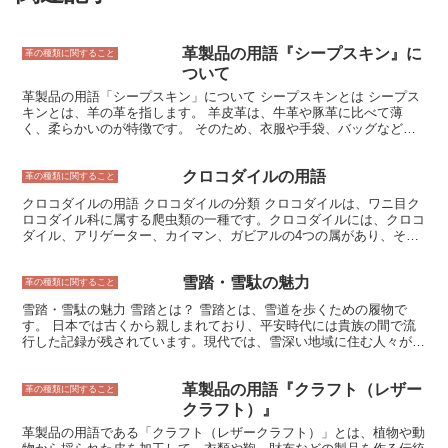
革製品の用語『シープスキン』に
革の種類に関すること
ついて
革製品の用語「シープスキン」について シープスキンとは シープス
キンとは、羊の革を指します。 羊皮革は、牛革や豚革に比べて薄
く、柔らかいのが特徴です。 そのため、衣服や手袋、バッグなど、
様々なアイテムに使用されます。 また、シープスキンは、吸湿性と
通気性に優れているため、夏場も快適に過ごすことができます。
クロコダイルの用語
革の種類に関すること
クロコダイルの用語 クロコダイルの分類 クロコダイルは、ワニ目ク
ロコダイル科に属する爬虫類の一種です。クロコダイルには、クロコ
ダイル、アリゲーター、カイマン、ガビアルの4つの属があり、それ
ぞれに異なる特徴を持っています。 クロコダイルは、最も一般的な
クロコダイルの属で、世界中に分布しています。クロコダイルは、大
雪踏・雪駄の魅力
きく、強力な顎を持ち、水辺で生活しています。アリゲーターは、ク
革の種類に関すること
ロコダイルに似た爬虫類ですが、クロコダイルよりも小さく、嘴が丸
雪踏・雪駄の魅力 雪踏とは？ 雪踏とは、雪道を歩くための履物で
みを帯びています。アリゲーターは、主にアメリカ大陸に生息してい
す。 日本では古くから親しまれており、平安時代には貴族の間で流
ます。カイマンは、アリゲーターに似た爬虫類ですが、アリゲーター
行した記録が残されています。現代では、雪深い地域に住む人々が日
よりも小さく、背中に骨板を持っています。カイマンは、主に南アメ
常生活で使用しているほか、雪景色を楽しむ観光客にも人気がありま
リカに生息しています。ガビアルは、細長い嘴と長い歯を持つクロコ
す。 雪踏は、雪の上を歩きやすくするために、下駄のように鼻緒で
ダイルの属です。ガビアルは、主にインド亜大陸に生息しています。
革製品の用語『クラフト（レザー
足を固定し、雪面に接する部分に歯のような突起を設けています。こ
革の種類に関すること
の突起が雪に食い込むことで、滑りにくく歩きやすくなります。ま
クラフト）』
た、雪踏は下駄よりも底が高いため、雪の上を歩いても足が濡れにく
革製品の用語である「クラフト（レザークラフト）」とは、植物や動
くなります。 雪踏は、雪道での歩行を安全で快適なものにするため