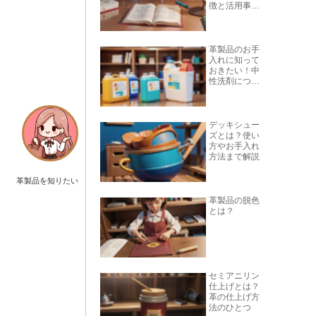
徴と活用事例
を紹介
革製品のお手
入れに知って
おきたい！中
性洗剤につい
て
デッキシュー
ズとは？使い
方やお手入れ
方法まで解説
革製品を知りたい
革製品の脱色
とは？
セミアニリン
仕上げとは？
革の仕上げ方
法のひとつ