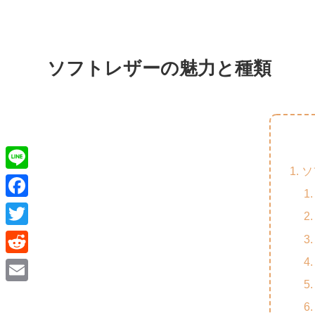
ソフトレザーの魅力と種類
ソ
L
i
F
n
a
T
e
c
w
R
e
i
e
E
b
t
d