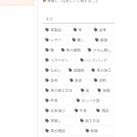
革鞣し（なめし）に関すること
タグ
革製品
革
皮革
レザー
鞣し
銀面
靴
革の種類
クロム鞣し
コラーゲン
ハンドバッグ
なめし
加脂剤
革の加工
染色
原皮
染料
革の加工方法
皮
加脂
甲革
タンパク質
石灰漬け
牛革
用語
革鞣し
加工方法
革の用語
乾燥