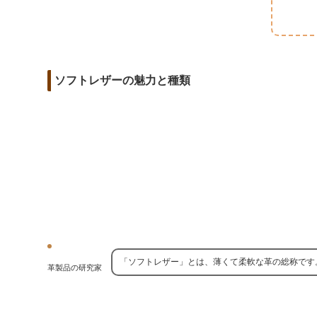
m
o
t
d
a
o
e
i
i
k
r
t
l
ソフトレザーの魅力と種類
「ソフトレザー」とは、薄くて柔軟な革の総称です
革製品の研究家