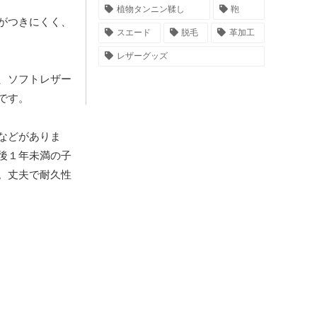
植物タンニン鞣し
鞄
がつきにくく、
スエード
脱毛
革加工
レザーグッズ
、ソフトレザー
です。
などがありま
後１年未満の子
。丈夫で耐久性