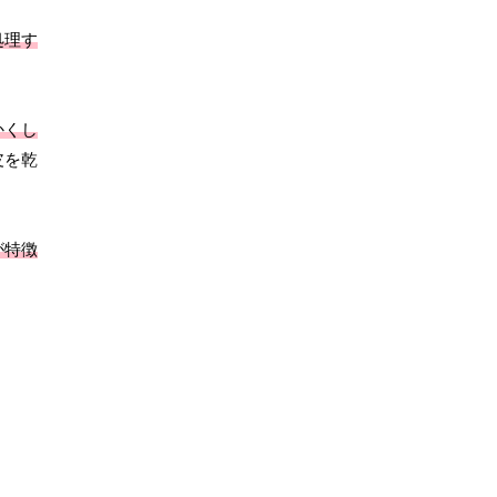
処理す
かくし
皮を乾
が特徴