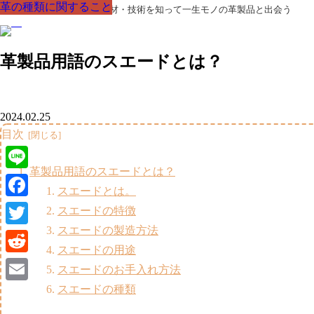
革の種類に関すること
革の種類に関すること
革の種類に関すること
革の種類に関すること
革の種類に関すること
革の種類に関すること
革の種類に関すること
革製品の部品の呼び名・素材・技術を知って一生モノの革製品と出会う
革製品用語のスエードとは？
2024.02.25
目次
革製品用語のスエードとは？
Line
スエードとは。
Facebook
スエードの特徴
スエードの製造方法
Twitter
スエードの用途
Reddit
スエードのお手入れ方法
スエードの種類
Email