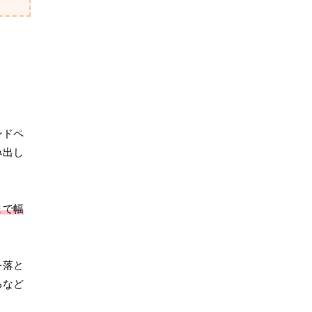
ンドペ
み出し
まで幅
を落と
るなど