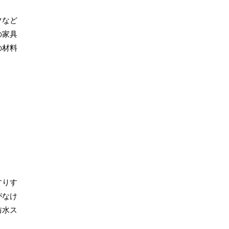
ツなど
の家具
の材料
すりす
がなけ
防水ス