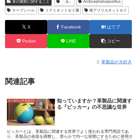
革の種類に関すること
「み」
Arctocephaluspusillus
ケープシール
ミナミオットセイ属
南アフリカオットセイ
X
Facebook
はてブ
Pocket
LINE
コピー
革製品が大好き
関連記事
知っていますか？革製品に関連す
革の種類に関すること
る『ピッカー』の不思議な世界
ピッカーとは、革製品に関連する世界でよく使われる専門用語であ
り、革製品の表面を調整し、滑らかで均一な状態にするために使用さ