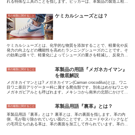
れる特殊な工具のことを指します。ピッカーは、革製品の製造工程に
おいて重要な役割を果たし、革製品の品質や仕上がりを左右する重要
なツールです。ピッカーを使用することで、革製品の表面を均一に整
ケミカルシューズとは？
え、傷やシワなどの不具合を取り除くことができます。また、ピッカ
革の種類に関すること
ーを使用することで、革製品の表面に艶や光沢を与えることができ、
高級感や美しさのある革製品に仕上げることができます。
ケミカルシューズとは、化学的な物質を添加することで、軽量化や反
発力の向上などの機能性を高めたランニングシューズのことです。そ
の効果は様々で、軽量化によってシューズの重さを軽減し、反発力の
向上によって、走っているときの足の負担を軽減し、より効率的に走
ることができます。また、耐久性を向上させる効果もあるため、ケミ
革製品の用語『メガネカイマン』
カルシューズは、より長く、より快適に走りたいランナーにとって、
革の種類に関すること
最適な選択肢の一つです。 ケミカルシューズの価格は、一般的に、
を徹底解説
通常のランニングシューズよりも高くなりますが、その価格に見合っ
メガネカイマンとは? メガネカイマン(Caiman crocodilus)とは、ワニ
た価値があると言われています。特に、長距離を走ることが多いラン
目ワニ亜目アリゲーター科に属する爬虫類です。別名はめがねワニや
ナーにとって、ケミカルシューズは、足の負担を軽減し、ケガを防止
メガネガビアルとも呼ばれます。メキシコから南米の北部にかけて生
する効果が期待できるため、投資する価値があります。 ケミカルシ
息しており、森林地帯や湿地帯に生息しています。メガネカイマン
ューズは、スポーツ用品店やオンラインショップなどで購入すること
は、全長約1.5～2.5メートル、体重は10～25キログラムほどです。体
ができます。購入する際には、自分の足に合ったサイズと、適した機
革製品用語『裏革』とは？
色はオリーブグリーンで、頭部には左右に2本の太い黒い筋があり、
革の種類に関すること
能性を備えたシューズを選ぶことが大切です。また、初めてケミカル
これが眼鏡のように見えることから、メガネカイマンという名前が付
シューズを使用する際には、足が慣れるまでは、徐々に使用時間を増
革製品用語『裏革』とは？ 裏革とは、革の裏面を指します。革の内
けられました。
やしていくようにしましょう。
側、毛が取り除かれていない面のことです。スエードやヌバックなど
の毛羽立ちのある革は、革の裏面を加工して作られています。革の裏
面は、革の表側よりも柔らかく、毛羽立っていることが特徴です。
革製品の様々な部分に使用されており、靴やバッグ、財布、ジャケッ