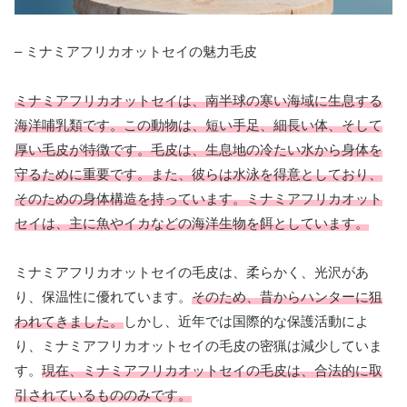
– ミナミアフリカオットセイの魅力毛皮
ミナミアフリカオットセイは、南半球の寒い海域に生息する
海洋哺乳類です。
この動物は、短い手足、細長い体、そして
厚い毛皮が特徴です。毛皮は、生息地の冷たい水から身体を
守るために重要です。また、彼らは水泳を得意としており、
そのための身体構造を持っています。
ミナミアフリカオット
セイは、主に魚やイカなどの海洋生物を餌としています。
ミナミアフリカオットセイの毛皮は、柔らかく、光沢があ
り、保温性に優れています。
そのため、昔からハンターに狙
われてきました。
しかし、近年では国際的な保護活動によ
り、ミナミアフリカオットセイの毛皮の密猟は減少していま
す。
現在、ミナミアフリカオットセイの毛皮は、合法的に取
引されているもののみです。