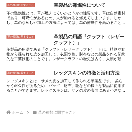
す。 特定動物は、絶滅のおそれのある野生動植物の種の国際取引に
革製品の難燃性について
関する条約（ワシントン条約）によって、国際取引が規制されている
革の種類に関すること
動物のことです。特定動物には、哺乳類、鳥類、爬虫類、両生類、魚
革の難燃性とは、革が燃えにくいかどうかの性質です。革は自然素材
類、無脊椎動物など、さまざまな動物が含まれています。特定動物の
であり、可燃性があるため、火が触れると燃えてしまいます。しか
国際取引は、ワシントン条約の附属書I、II、IIIによって規制されてお
し、革のなめしや加工の方法によっては、革の難燃性を高めることが
り、附属書Iに掲載されている動物は、商業取引が禁止されていま
できます。 革の難燃性を高める方法としては、革に難燃剤を添加す
す。附属書IIに掲載されている動物は、商業取引が許可されています
る方法や、革を耐火加工する方法などがあります。難燃剤には、塩素
が、輸出入には許可証が必要です。附属書IIIに掲載されている動物
革製品の用語『クラフト（レザー
系難燃剤やリン系難燃剤、窒素系難燃剤などがあり、革のなめし工程
革の種類に関すること
は、輸出国または輸入国のいずれかが許可証を発行した場合は、商業
で添加されます。耐火加工は、革を高温で加熱して耐火性を高める加
クラフト）』
取引が許可されています。
工方法です。 革の難燃性は、革製品の安全性を高めるために重要な
革製品の用語である「クラフト（レザークラフト）」とは、植物や動
性質です。革製品は、家具や自動車の内装材として使用されることが
物から採られた皮を加工して、衣類や鞄、財布などの製品を作る伝統
多く、火災が発生した場合に革製品が燃え広がると、火災の拡大につ
的な工芸技術のことです。レザークラフトの歴史は古く、人類が動物
ながる可能性があります。そのため、革製品には、難燃性を高める加
の皮を衣料や道具として利用し始めた時から始まると言われていま
工が施されていることが望ましいです。
す。 レザークラフトの技術は、中東やヨーロッパで発展し、16世紀
レッグスキンの特徴と活用方法
にはヨーロッパでギルドが組織され、職人たちは高度な技術を競い合
革の種類に関すること
いました。18世紀には、工業革命が起こり、革の生産が機械化さ
レッグスキンとは、サメの皮を加工して作られる革製品です。 柔ら
れ、レザークラフトの技術も革新されました。 19世紀後半になる
かく耐久性があるため、バッグ、財布、靴などの様々な製品に使用す
と、レザークラフトはアメリカに伝わり、カウボーイたちの間で人気
ることができます。レッグスキンは、サメの皮の表面にある小さな鱗
を博しました。カウボーイたちは、自分たちの道具や衣類を革で作っ
（うろこ）が独特の質感と光沢を放ち、高級感があります。サメの皮
ており、レザークラフトの技術は彼らにとって欠かせないものでし
は非常に硬いことで知られていますが、レッグスキンは特殊な加工に
た。 20世紀に入ると、レザークラフトは芸術作品としても注目され
よって柔らかく仕上げられています。 レッグスキンは、主にサメの
るようになり、美術館やギャラリーで展示されるようになりました。
皮の表面にある小さな鱗（うろこ）が加工されて作られます。 サメ
また、レザークラフトは趣味としても人気を集め、世界各国でレザー
ホーム
革の種類に関すること
の皮は非常に硬いため、特殊な方法で加工されて柔らかくしなやかな
クラフト教室が開かれています。 レザークラフトの歴史は、人類の
革になります。この加工方法は、何世紀にもわたって受け継がれてき
歴史と深く結びついており、今日でも世界中で愛され続けている伝統
た伝統的な技法です。近年では、レッグスキンは機械で加工されるこ
的な工芸技術です。
ともありますが、伝統的な手作業で加工されたレッグスキンは、より