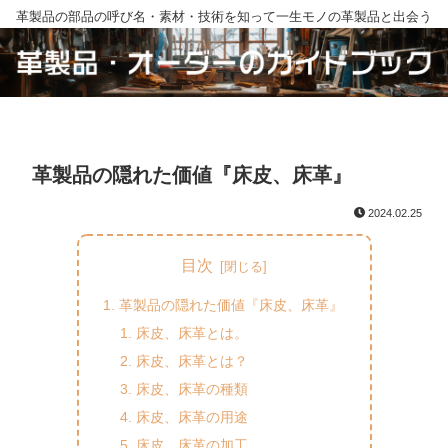
革製品の部品の呼び名・素材・技術を知って一生モノの革製品と出会う
革製品の隠れた価値『床皮、床革』
2024.02.25
目次
革製品の隠れた価値『床皮、床革』
床皮、床革とは。
床皮、床革とは？
床皮、床革の種類
床皮、床革の用途
床皮、床革の加工