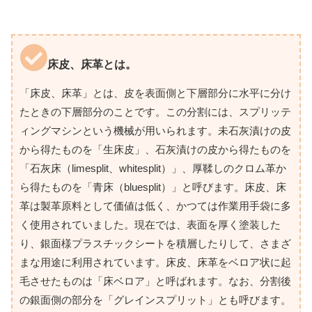
床皮、床革とは。
「床皮、床革」とは、皮を表面側と下層部分に水平に分け
たときの下層部分のことです。この分割には、スプリッテ
ィングマシンという機械が用いられます。未石灰漬けの皮
から得たものを「生床皮」、石灰漬けの皮から得たものを
「石灰床（limesplit、whitesplit）」、厚鞣しのクロム革か
ら得たものを「青床（bluesplit）」と呼びます。床皮、床
革は製革原料として価値は低く、かつては作業用手袋に多
く使用されていました。現在では、表面を厚く塗装した
り、銀面様プラスチックシートを積層したりして、さまざ
まな用途に利用されています。床皮、床革をベロア状に起
毛させたものは「床ベロア」と呼ばれます。なお、分割後
の銀面側の部分を「グレインスプリット」とも呼びます。