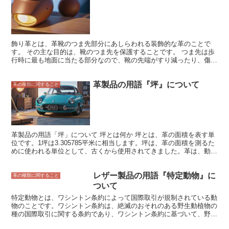
飾り革とは、革靴のつま先部分にあしらわれる装飾的な革のことで
す。 その主な目的は、靴のつま先を保護することです。 つま先は歩
行時に最も地面に当たる部分なので、靴の先端がすり減ったり、傷つ
いたりしないようにするために、飾り革が取り付けられます。 飾り
革は、靴のつま先全体の面積を覆うものや、つま先の縁だけを覆うも
革製品の用語『坪』について
の、つま先の先端だけを覆うものなど、さまざまな形状があります。
革の種類に関すること
また、革の種類や色、デザインも豊富で、靴のデザインに合わせて、
さまざまな飾り革を選ぶことができます。 飾り革は、靴のつま先を
保護するだけでなく、靴のデザインをより華やかにする役割も果たし
ます。 シンプルなデザインの靴であっても、飾り革を付けるだけ
で、ぐっとおしゃれな印象になります。 飾り革は、革靴のつま先を
保護し、デザイン性を高める重要なパーツです。 靴選びの際には、
革製品の用語「坪」について 坪とは何か 坪とは、革の面積を表す単
飾り革のデザインにも注目してみてください。
位です。1坪は3.305785平米に相当します。坪は、革の面積を測るた
めに使われる単位として、古くから使用されてきました。革は、動物
の皮をなめして作られる天然素材です。革の面積は、動物の大きさや
部位によって異なります。そのため、坪は革の面積を測るために便利
レザー製品の用語『特定動物』に
な単位なのです。革製品の価格は、革の面積によって決まることが多
革の種類に関すること
いため、坪は革製品の価格を知るための重要な指標でもあります。
ついて
特定動物とは、ワシントン条約によって国際取引が規制されている動
物のことです。ワシントン条約は、絶滅のおそれのある野生動植物の
種の国際取引に関する条約であり、ワシントン条約に基づいて、野生
動植物の種の国際取引を規制するために特定動物が指定されていま