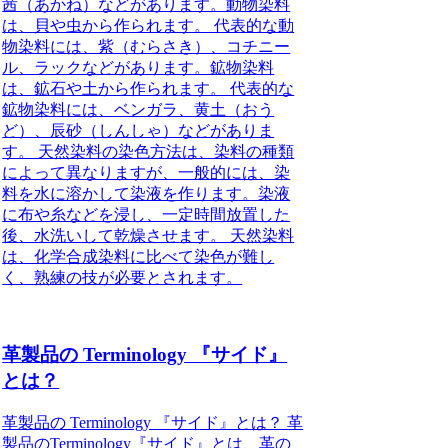
茜（あかね）などがあります。動物染料
は、貝や虫から作られます。 代表的な動
物染料には、紫（むらさき）、コチニー
ル、ラックなどがあります。鉱物染料
は、鉱石や土から作られます。 代表的な
鉱物染料には、ベンガラ、黄土（おう
ど）、辰砂（しんしゃ）などがありま
す。 天然染料の染色方法は、染料の種類
によって異なりますが、一般的には、染
料を水に溶かして染液を作ります。染液
に布や糸などを浸し、一定時間放置した
後、水洗いして乾燥させます。 天然染料
は、化学合成染料に比べて染色が難し
く、熟練の技が必要とされます。
革製品の Terminology 『サイド』
とは？
革製品の Terminology 『サイド』とは？ 革
製品のTerminology『サイド』とは、革の