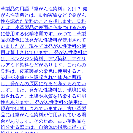
革製品の用語『発がん性染料』とは？ 発
がん性染料とは、動物実験などで発がん
性を認めた染料のことを指します。染料
とは、皮革製品の表面に色をつけるため
に使用する化学物質です。かつて、革製
品の染色には発がん性染料が使用されて
いましたが、現在では発がん性染料の使
用は禁止されています。 発がん性染料に
は、ベンジジン染料、アゾ染料、アクリ
ルアミド染料などがあります。これらの
染料は、皮革製品の染色に使用すると、
染料が皮膚から吸収されて体内に蓄積
し、発がんの原因になると考えられてい
ます。また、発がん性染料は、環境に放
出されると、土壌や水質を汚染する可能
性もあります。 発がん性染料の使用は、
現在では禁止されていますが、古い革製
品には発がん性染料が使用されている場
合があります。そのため、古い革製品を
処分する際には、自治体の指示に従って