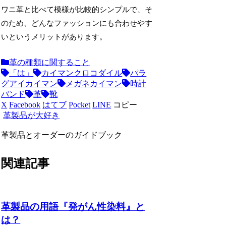
ワニ革と比べて模様が比較的シンプルで、そ
のため、どんなファッションにも合わせやす
いというメリットがあります。
革の種類に関すること
「は」
カイマンクロコダイル
パラ
グアイカイマン
メガネカイマン
時計
バンド
革
靴
X
Facebook
はてブ
Pocket
LINE
コピー
革製品が大好き
革製品とオーダーのガイドブック
関連記事
革製品の用語『発がん性染料』と
は？