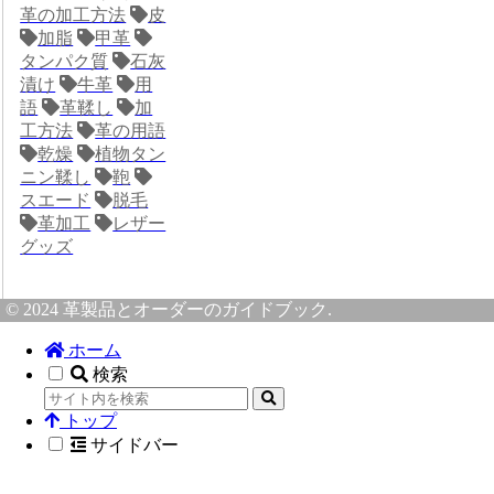
革の加工方法
皮
加脂
甲革
タンパク質
石灰
漬け
牛革
用
語
革鞣し
加
工方法
革の用語
乾燥
植物タン
ニン鞣し
鞄
スエード
脱毛
革加工
レザー
グッズ
© 2024 革製品とオーダーのガイドブック.
ホーム
検索
トップ
サイドバー