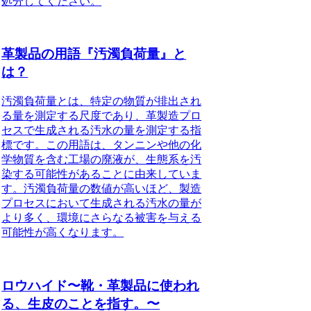
処分してください。
革製品の用語『汚濁負荷量』と
は？
汚濁負荷量とは、特定の物質が排出され
る量を測定する尺度であり、革製造プロ
セスで生成される汚水の量を測定する指
標です。この用語は、タンニンや他の化
学物質を含む工場の廃液が、生態系を汚
染する可能性があることに由来していま
す。汚濁負荷量の数値が高いほど、製造
プロセスにおいて生成される汚水の量が
より多く、環境にさらなる被害を与える
可能性が高くなります。
ロウハイド〜靴・革製品に使われ
る、生皮のことを指す。〜