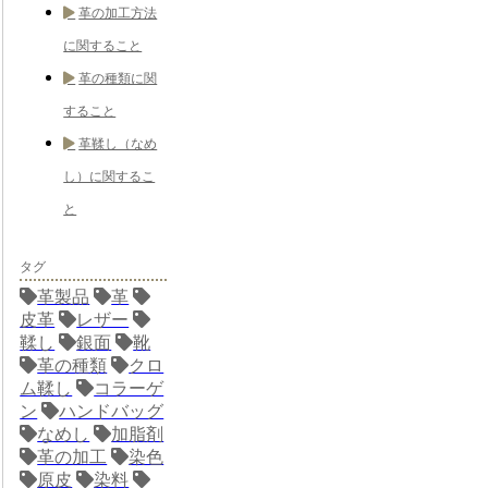
革の加工方法
に関すること
革の種類に関
すること
革鞣し（なめ
し）に関するこ
と
タグ
革製品
革
皮革
レザー
鞣し
銀面
靴
革の種類
クロ
ム鞣し
コラーゲ
ン
ハンドバッグ
なめし
加脂剤
革の加工
染色
原皮
染料