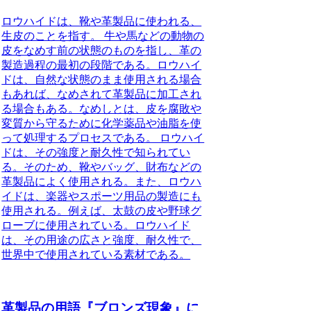
ロウハイドは、靴や革製品に使われる、
生皮のことを指す。 牛や馬などの動物の
皮をなめす前の状態のものを指し、革の
製造過程の最初の段階である。ロウハイ
ドは、自然な状態のまま使用される場合
もあれば、なめされて革製品に加工され
る場合もある。なめしとは、皮を腐敗や
変質から守るために化学薬品や油脂を使
って処理するプロセスである。 ロウハイ
ドは、その強度と耐久性で知られてい
る。そのため、靴やバッグ、財布などの
革製品によく使用される。また、ロウハ
イドは、楽器やスポーツ用品の製造にも
使用される。例えば、太鼓の皮や野球グ
ローブに使用されている。ロウハイド
は、その用途の広さと強度、耐久性で、
世界中で使用されている素材である。
革製品の用語『ブロンズ現象』に