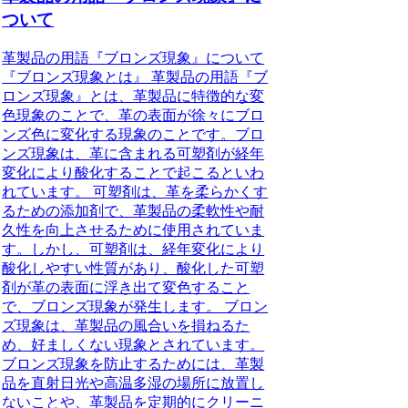
ついて
革製品の用語『ブロンズ現象』について
『ブロンズ現象とは』 革製品の用語『ブ
ロンズ現象』とは、革製品に特徴的な変
色現象のことで、革の表面が徐々にブロ
ンズ色に変化する現象のことです。ブロ
ンズ現象は、革に含まれる可塑剤が経年
変化により酸化することで起こるといわ
れています。 可塑剤は、革を柔らかくす
るための添加剤で、革製品の柔軟性や耐
久性を向上させるために使用されていま
す。しかし、可塑剤は、経年変化により
酸化しやすい性質があり、酸化した可塑
剤が革の表面に浮き出て変色すること
で、ブロンズ現象が発生します。 ブロン
ズ現象は、革製品の風合いを損ねるた
め、好ましくない現象とされています。
ブロンズ現象を防止するためには、革製
品を直射日光や高温多湿の場所に放置し
ないことや、革製品を定期的にクリーニ