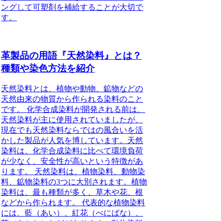
ングして可塑剤を補給することが大切で
す。
革製品の用語『天然染料』とは？
種類や染色方法を紹介
天然染料とは、植物や動物、鉱物などの
天然由来の物質から作られる染料のこと
です。 化学合成染料が開発される前は、
天然染料が主に使用されていましたが、
現在でも天然染料ならではの風合いを活
かした製品が人気を博しています。天然
染料は、化学合成染料に比べて環境負荷
が少なく、安全性が高いという特徴があ
ります。 天然染料は、植物染料、動物染
料、鉱物染料の3つに大別されます。植物
染料は、最も種類が多く、草木や花、根
などから作られます。 代表的な植物染料
には、藍（あい）、紅花（べにばな）、