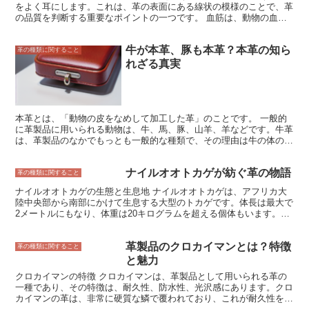
をよく耳にします。これは、革の表面にある線状の模様のことで、革
しかし、生皮の重量が重すぎると、皮革の加工が困難になり、製品の
の品質を判断する重要なポイントの一つです。 血筋は、動物の血管
品質が低下する可能性もあります。 そのため、皮革製造業者は、生
が通っていた部分にできるもので、一般的には革の表面に細い線状の
皮の重量を管理することが重要です。生皮の重量を管理することで、
模様として現れます。血筋は、革の強度や耐久性に影響を与えること
皮革の品質を向上させ、製品の品質を高めることができます。
牛が本革、豚も本革？本革の知ら
があるため、革製品を選ぶ際には注意が必要です。 血筋の入り方や
革の種類に関すること
太さは、動物の種類や年齢、飼育環境などによって異なります。ま
れざる真実
た、血筋の入り方は革の部位によっても異なります。血筋の少ない革
は、一般的に高品質とされており、革製品の価格にも影響します。
本革とは、「動物の皮をなめして加工した革」のことです。 一般的
に革製品に用いられる動物は、牛、馬、豚、山羊、羊などです。牛革
は、革製品のなかでもっとも一般的な種類で、その理由は牛の体の大
きさが大きく、表皮面積が広いことから、革を採取しやすいからで
す。また、硬すぎず、柔らかすぎない硬さを持ち、表面も滑らかで加
ナイルオオトカゲが紡ぐ革の物語
工しやすいという特徴があります。 馬革は、牛革に比べて耐久性と
革の種類に関すること
強度が高い革です。軽量で、しなやかで防水性もあるため、乗馬用の
ナイルオオトカゲの生態と生息地 ナイルオオトカゲは、アフリカ大
ブーツや、高級バッグ、財布などに使用されています。豚革は、比較
陸中央部から南部にかけて生息する大型のトカゲです。体長は最大で
的安価な革ですが、厚みがあり、耐久性にも優れています。表面は毛
2メートルにもなり、体重は20キログラムを超える個体もいます。ナ
穴が大きく、特徴的なシボ感があります。ソファや家具などの張地、
イルオオトカゲは、湿地帯や沼地、川辺などの水辺を好んで生息して
また、財布やカバンなどの革製品にも使用されています。
います。肉食性で、魚類、両生類、爬虫類、鳥類、小型哺乳類などを
革製品のクロカイマンとは？特徴
捕食します。ナイルオオトカゲは、その頑丈な皮革が古くから重宝さ
革の種類に関すること
れており、高級革製品の素材として世界中で取引されています。ナイ
と魅力
ルオオトカゲの皮革は、耐久性と独特の模様が特徴で、バッグや靴、
クロカイマンの特徴 クロカイマンは、革製品として用いられる革の
財布などの高級革製品に使用されています。ナイルオオトカゲの皮革
一種であり、その特徴は、耐久性、防水性、光沢感にあります。クロ
は、その希少性と高級感から、世界中で高値で取引されています。ナ
カイマンの革は、非常に硬質な鱗で覆われており、これが耐久性を高
イルオオトカゲは、生息地の破壊や乱獲による個体数の減少が問題と