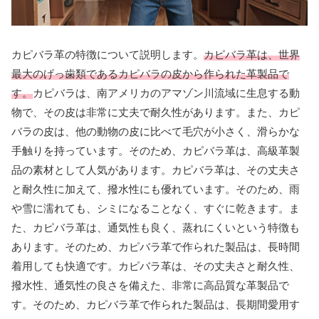
カピバラ革の特徴について説明します。
カピバラ革は、世界
最大のげっ歯類であるカピバラの皮から作られた革製品で
す。
カピバラは、南アメリカのアマゾン川流域に生息する動
物で、その皮は非常に丈夫で耐久性があります。また、カピ
バラの皮は、他の動物の皮に比べて毛穴が小さく、滑らかな
手触りを持っています。そのため、カピバラ革は、高級革製
品の素材として人気があります。カピバラ革は、その丈夫さ
と耐久性に加えて、撥水性にも優れています。そのため、雨
や雪に濡れても、シミになることなく、すぐに乾きます。ま
た、カピバラ革は、通気性も良く、蒸れにくいという特徴も
あります。そのため、カピバラ革で作られた製品は、長時間
着用しても快適です。カピバラ革は、その丈夫さと耐久性、
撥水性、通気性の良さを備えた、非常に高品質な革製品で
す。そのため、カピバラ革で作られた製品は、長期間愛用す