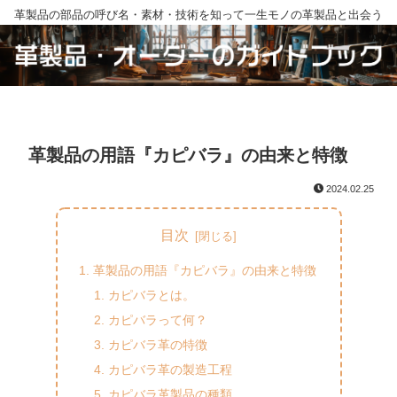
革製品の部品の呼び名・素材・技術を知って一生モノの革製品と出会う
革製品の用語『カピバラ』の由来と特徴
2024.02.25
目次
革製品の用語『カピバラ』の由来と特徴
カピバラとは。
カピバラって何？
カピバラ革の特徴
カピバラ革の製造工程
カピバラ革製品の種類