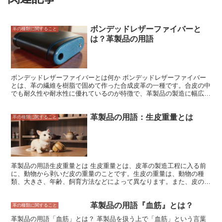
ボンデッドレザーファイバーと
革の種類に関すること
は？革製品の用語
ボンデッドレザーファイバーとは何か ボンデッドレザーファイバー
とは、革の繊維を樹脂で固めて作った合成皮革の一種です。合皮の中
でも耐久性や耐水性に優れているのが特徴で、革製品の製造に幅広く
使用されています。ボンデッドレザーファイバーは、天然皮革よりも
安価なため、バッグや靴などのファッションアイテムをはじめ、家具
革製品の用語：生皮重量とは
や自動車の内装など、さまざまな製品に使用されています。
革の種類に関すること
革製品の用語生皮重量とは 生皮重量とは、皮革の製造工程に入る前
に、動物から剥いだ皮の重量のことです。生皮の重量は、動物の種
類、大きさ、年齢、飼育方法などによって異なります。また、皮の部
位によっても生皮の重量は異なります。 一般的に、生皮の重量は動
物の体重の50％から70％程度と言われています。例えば、体重100kg
革製品の用語『血筋』とは？
の牛が生皮の重量は約50kgから70kgということになります。 生皮の
革の種類に関すること
重量は、皮革の製造工程において重要な要素です。生皮の重量が重い
革製品の用語「血筋」とは？ 革製品を扱う上で「血筋」という言葉
と、それに応じて皮革重量も重くなり、強度や耐久性も向上します。