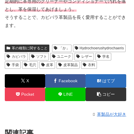
定期的に革専用のクリーナーやコンディショナーで汚れを落
とし、革を保湿してあげましょう。
そうすることで、カピバラ革製品を長く愛用することができ
ます。
革の種類に関すること
「か」
Hydrochoerushydrochaeris
カピバラ
ソフト
ユニーク
レザー
学名
手袋
毛穴
皮革
皮革製品
衣料
X
Facebook
はてブ
Pocket
LINE
コピー
革製品が大好き
関連記事