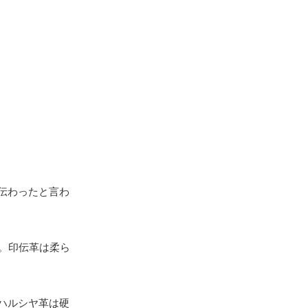
伝わったと言わ
。印伝革は柔ら
ハルシヤ革は硬