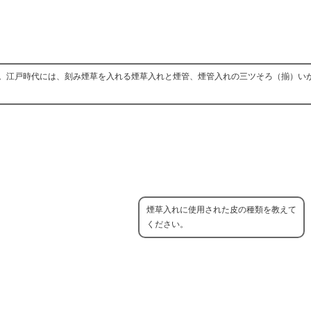
。江戸時代には、刻み煙草を入れる煙草入れと煙管、煙管入れの三ツそろ（揃）い
煙草入れに使用された皮の種類を教えて
ください。