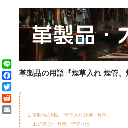
革製品の用語『煙草入れ 煙管、
L
i
F
n
a
T
e
c
w
R
e
i
革製品の用語『煙草入れ 煙管、煙草』
e
E
b
t
煙草入れ 煙管、煙草とは。
d