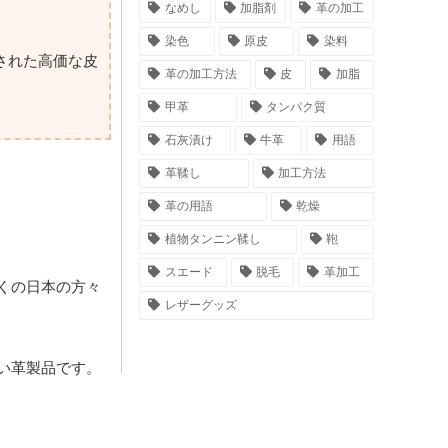
なめし
加脂剤
革の加工
染色
原皮
染料
された高価な皮
革の加工方法
皮
加脂
甲革
タンパク質
石灰漬け
牛革
用語
革鞣し
加工方法
革の用語
乾燥
植物タンニン鞣し
鞄
スエード
脱毛
革加工
くの日本の方々
レザーグッズ
い革製品です。