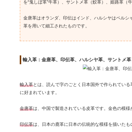
を“鬼しぼ革”牛革）、サントメ革（鮫革）、姫路革（
金唐革はオランダ、印伝はインド、ハルシヤはペルシ
革を用いて細工されたものです。
輸入革：金唐革、印伝革、ハルシヤ革、サントメ革
輸入革
とは、読んで字のごとく日本国外で作られている
に好まれています。
金唐革
は、中国で製造されている皮革です。金色の模様
印伝革
は、日本の鹿革に日本の伝統的な模様を描いたも