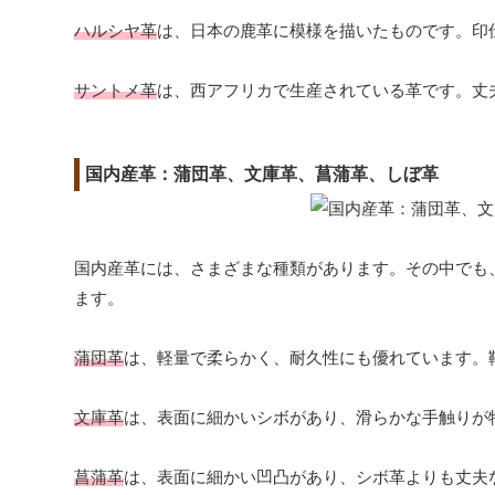
ハルシヤ革
は、日本の鹿革に模様を描いたものです。印
サントメ革
は、西アフリカで生産されている革です。丈
国内産革：蒲団革、文庫革、菖蒲革、しぼ革
国内産革には、さまざまな種類があります。その中でも
ます。
蒲団革
は、軽量で柔らかく、耐久性にも優れています。
文庫革
は、表面に細かいシボがあり、滑らかな手触りが
菖蒲革
は、表面に細かい凹凸があり、シボ革よりも丈夫