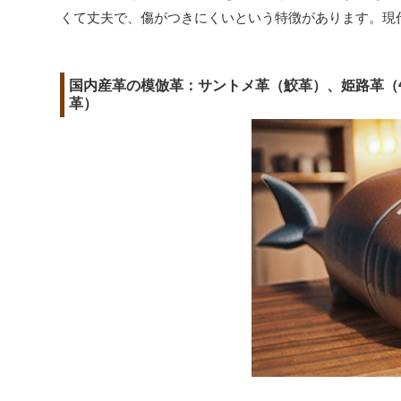
くて丈夫で、傷がつきにくいという特徴があります。現
国内産革の模倣革：サントメ革（鮫革）、姫路革（
革）