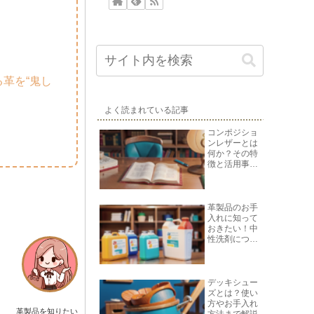
革を“鬼し
よく読まれている記事
コンポジショ
ンレザーとは
何か？その特
徴と活用事例
を紹介
革製品のお手
入れに知って
おきたい！中
性洗剤につい
て
デッキシュー
ズとは？使い
方やお手入れ
革製品を知りたい