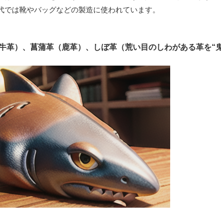
代では靴やバッグなどの製造に使われています。
牛革）、菖蒲革（鹿革）、しぼ革（荒い目のしわがある革を“鬼