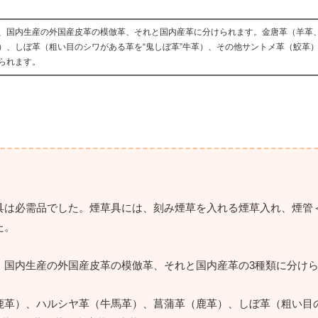
、国内生産の外国産皮革の模倣革、それと国内産革に分けられます。金唐革（羊革
）、しぼ革（粗い目のシワがある革を“鬼しぼ革”牛革）、その他サントメ革（鮫革
られます。
具は必需品でした。煙草具には、刻み煙草を入れる煙草入れ、煙管
た。
、国内生産の外国産皮革の模倣革、それと国内産革の3種類に分け
鹿革）、ハルシヤ革（牛馬革）、菖蒲革（鹿革）、しぼ革（粗い目