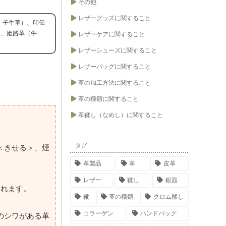
その他
レザーグッズに関すること
、子牛革）、印伝
）、姫路革（牛
レザーケアに関すること
レザーシューズに関すること
レザーバッグに関すること
革の加工方法に関すること
革の種類に関すること
革鞣し（なめし）に関すること
タグ
＜きせる＞、煙
革製品
革
皮革
レザー
鞣し
銀面
られます。
靴
革の種類
クロム鞣し
コラーゲン
ハンドバッグ
のシワがある革