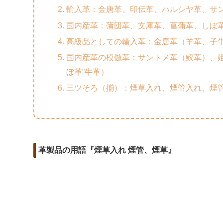
m
o
t
輸入革：金唐革、印伝革、ハルシヤ革、サ
d
a
o
e
国内産革：蒲団革、文庫革、菖蒲革、しぼ
i
i
k
r
高級品としての輸入革：金唐革（羊革、子
t
l
国内産革の模倣革：サントメ革（鮫革）、
ぼ革”牛革）
三ツそろ（揃）：煙草入れ、煙管入れ、煙
革製品の用語『煙草入れ 煙管、煙草』