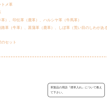
ントメ革
革
牛革）、印伝革（鹿革）、ハルシヤ革（牛馬革）
姫路革（牛革）、菖蒲革（鹿革）、しぼ革（荒い目のしわがある
管のセット
革製品の用語『煙草入れ』について教え
て下さい。