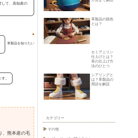
方法まで解説
対して、高知産の
革製品の脱色
とは？
ま
革製品を知りたい
セミアニリン
仕上げとは？
革の仕上げ方
法のひとつ
シアリングと
ます。
は？革製品の
用語を解説
カテゴリー
その他
り、熊本産の毛