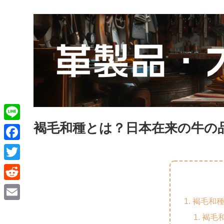
褐毛和種とは？日本在来の牛の
L
i
F
n
a
T
e
c
w
R
e
i
褐毛和
e
E
b
t
褐毛
d