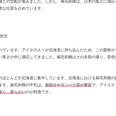
種との交配が進みました。しかし、褐毛和種は、日本の風土に適応
要な位置を占めています。
れています。アイヌの人々が北海道に持ち込んだため、この愛称が
い寒さの中に適応してきました。褐毛和種はその名前の通り、茶色
のほとんどが北海道に集中しています。北海道における褐毛和種の飼
ます。褐毛和種の牛乳は、
脂肪分やタンパク質が豊富
で、アイスク
強く、柔らかい
のが特徴です。