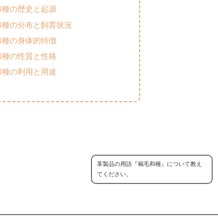
和種の歴史と起源
和種の分布と飼育状況
和種の身体的特徴
和種の性質と性格
和種の利用と用途
革製品の用語『褐毛和種』について教え
てください。