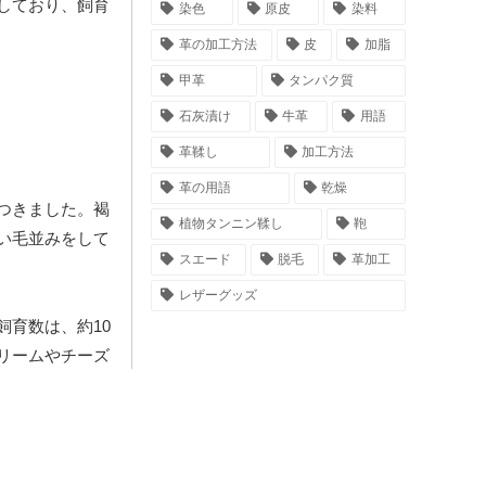
しており、飼育
染色
原皮
染料
革の加工方法
皮
加脂
甲革
タンパク質
石灰漬け
牛革
用語
革鞣し
加工方法
革の用語
乾燥
つきました。褐
植物タンニン鞣し
鞄
い毛並みをして
スエード
脱毛
革加工
レザーグッズ
育数は、約10
リームやチーズ