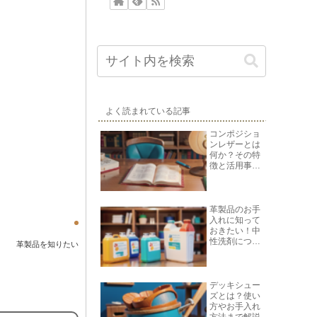
よく読まれている記事
コンポジショ
ンレザーとは
何か？その特
徴と活用事例
を紹介
革製品のお手
入れに知って
おきたい！中
性洗剤につい
革製品を知りたい
て
デッキシュー
ズとは？使い
方やお手入れ