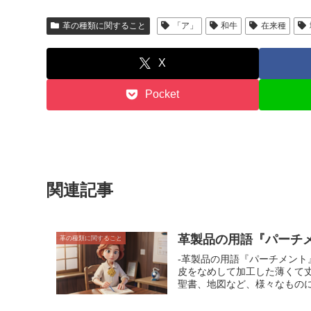
革の種類に関すること
「ア」
和牛
在来種
X
Pocket
関連記事
革製品の用語『パーチ
革の種類に関すること
-革製品の用語『パーチメント』について- 革製品の用語としてよく登場する「パー
皮をなめして加工した薄くて
聖書、地図など、様々なものに使われてきました。 -パーチメントと
子羊やヤギの皮をなめして作
油などで処理することです。