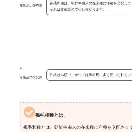
褐毛和種は、朝鮮牛由来の在来種に洋種を交配して
革製品の研究家
それは黄褐単色で少し異なります。
性格は温順で、かつては農耕用に多く用いられてい
革製品の研究家
褐毛和種とは。
褐毛和種とは、朝鮮牛由来の在来種に洋種を交配させ