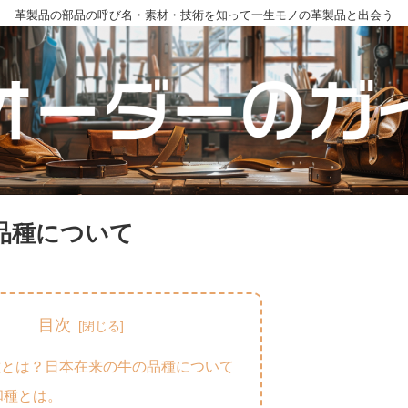
革製品の部品の呼び名・素材・技術を知って一生モノの革製品と出会う
品種について
目次
種とは？日本在来の牛の品種について
和種とは。