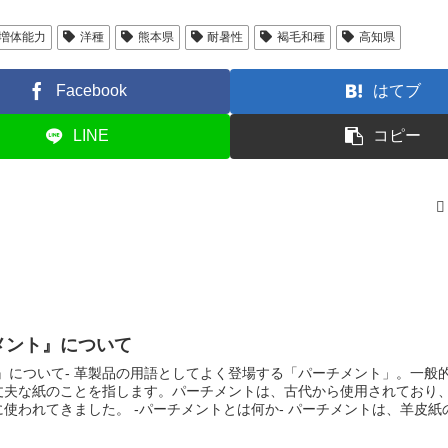
増体能力
洋種
熊本県
耐暑性
褐毛和種
高知県
Facebook
はてブ
LINE
コピー
メント』について
チメント」。一般的には、動物の
丈夫な紙のことを指します。パーチメントは、古代から使用されており
は何か- パーチメントは、羊皮紙の一種であり、
られます。なめすとは、皮を柔らかくして耐久性を高めるために、化学
パーチメントは、なめした後、薄く伸ばして乾燥させ、表面を磨いて仕