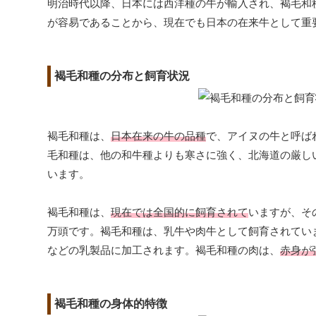
明治時代以降、日本には西洋種の牛が輸入され、褐毛和
が容易であることから、現在でも日本の在来牛として重
褐毛和種の分布と飼育状況
褐毛和種は、
日本在来の牛の品種
で、アイヌの牛と呼ば
毛和種は、他の和牛種よりも寒さに強く、北海道の厳し
います。
褐毛和種は、
現在では全国的に飼育されて
いますが、そ
万頭です。褐毛和種は、乳牛や肉牛として飼育されてい
などの乳製品に加工されます。褐毛和種の肉は、
赤身が
褐毛和種の身体的特徴