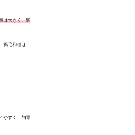
頭は大きく、額
。褐毛和種は、
れやすく、飼育