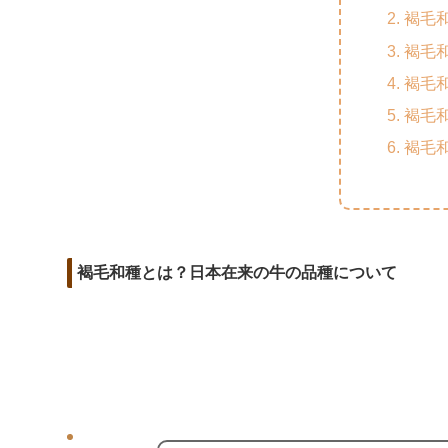
m
o
t
褐毛
d
a
o
e
褐毛
i
i
k
r
褐毛
t
l
褐毛
褐毛
褐毛和種とは？日本在来の牛の品種について