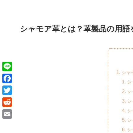
シャモア革とは？革製品の用語
シャ
L
シ
i
F
シ
n
a
T
シ
e
c
w
シ
R
e
i
シ
e
E
b
t
シ
d