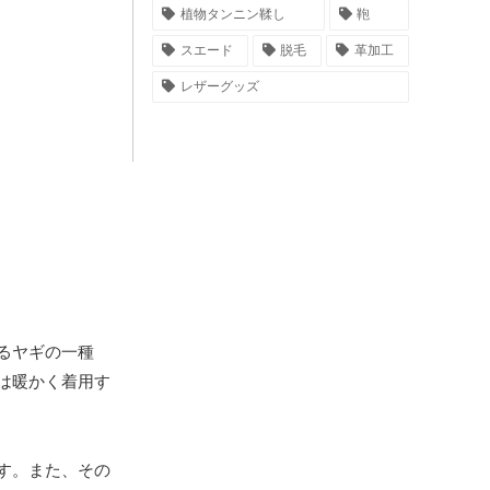
植物タンニン鞣し
鞄
スエード
脱毛
革加工
レザーグッズ
るヤギの一種
は暖かく着用す
す。また、その