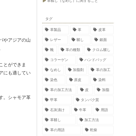
革鞣し（なめし）に関すること
タグ
革製品
革
皮革
パやアジアの山
レザー
鞣し
銀面
。
靴
革の種類
クロム鞣し
コラーゲン
ハンドバッグ
ことができま
なめし
加脂剤
革の加工
アにも適してい
染色
原皮
染料
革の加工方法
皮
加脂
す。シャモア革
甲革
タンパク質
石灰漬け
牛革
用語
革鞣し
加工方法
革の用語
乾燥