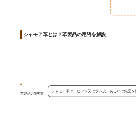
m
o
t
d
a
o
e
i
i
k
r
t
l
シャモア革とは？革製品の用語を解説
シャモア革は、ヒツジ又はラム皮、あるいは銀面を
革製品の研究家