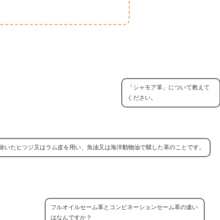
「シャモア革」について教えて
ください。
除いたヒツジ又はラム皮を用い、魚油又は海洋動物油で鞣した革のことです。
フルオイルセーム革とコンビネーションセーム革の違い
はなんですか？