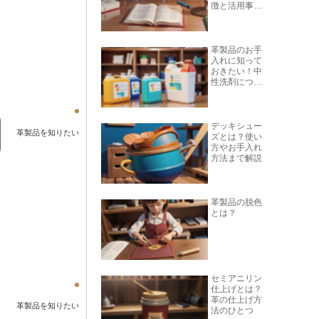
徴と活用事例
を紹介
革製品のお手
入れに知って
おきたい！中
性洗剤につい
て
デッキシュー
革製品を知りたい
ズとは？使い
方やお手入れ
方法まで解説
革製品の脱色
とは？
セミアニリン
仕上げとは？
革の仕上げ方
革製品を知りたい
法のひとつ