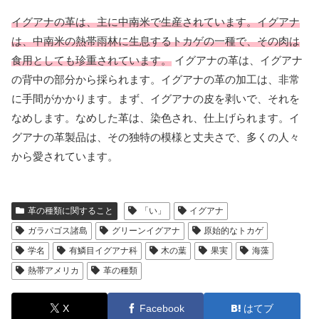
イグアナの革は、主に中南米で生産されています。イグアナ
は、中南米の熱帯雨林に生息するトカゲの一種で、その肉は
食用としても珍重されています。
イグアナの革は、イグアナ
の背中の部分から採られます。イグアナの革の加工は、非常
に手間がかかります。まず、イグアナの皮を剥いで、それを
なめします。なめした革は、染色され、仕上げられます。イ
グアナの革製品は、その独特の模様と丈夫さで、多くの人々
から愛されています。
革の種類に関すること
「い」
イグアナ
ガラパゴス諸島
グリーンイグアナ
原始的なトカゲ
学名
有鱗目イグアナ科
木の葉
果実
海藻
熱帯アメリカ
革の種類
X
Facebook
はてブ