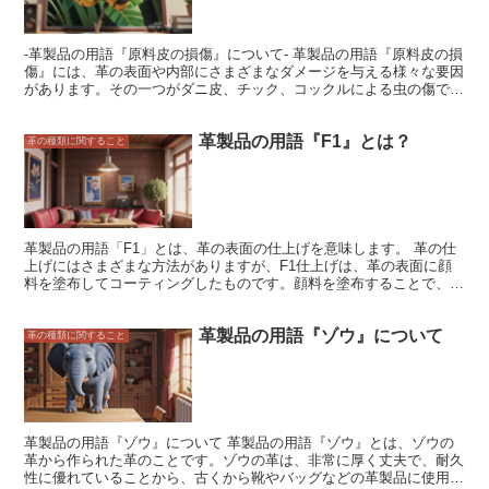
革と同様の風合いを再現することができるため、靴甲用人工皮革は、
天然皮革と見分けがつかないほどリアルな仕上がりになっています。
靴甲用人工皮革は、天然皮革よりも耐久性に優れているというメリッ
-革製品の用語『原料皮の損傷』について- 革製品の用語『原料皮の損
トもあります。そのため、靴甲用人工皮革を使用した靴は、長期間使
傷』には、革の表面や内部にさまざまなダメージを与える様々な要因
用することができます。また、靴甲用人工皮革は、天然皮革よりも水
があります。その一つがダニ皮、チック、コックルによる虫の傷で
に強いというメリットもあります。そのため、雨の日でも安心して履
す。 ダニ皮とは、ダニが革を食べることによって生じる穴や傷のこ
くことができます。
とです。通常、ダニ皮は革の表面に小さな穴として現れます。チック
革製品の用語『F1』とは？
はダニの一種で、主に牛や馬の革を攻撃します。チックによる傷はダ
革の種類に関すること
ニ皮よりも大きく、深い穴として現れます。 コックルはダニの一種
で、主に豚の革を攻撃します。コックルによる傷はダニ皮やチックよ
りも小さく、浅い穴として現れます。 ダニ皮、チック、コックルに
よる虫の傷は、革の質を低下させ、製品の価値を損なう可能性があり
ます。そのため、革製品を購入する際には、虫の傷がないことを確認
することが大切です。
革製品の用語「F1」とは、革の表面の仕上げを意味します。 革の仕
上げにはさまざまな方法がありますが、F1仕上げは、革の表面に顔
料を塗布してコーティングしたものです。顔料を塗布することで、革
の表面に均一な色と光沢が生まれます。また、F1仕上げは、革の表
面を保護する効果もあります。顔料が革の表面に覆われているため、
革製品の用語『ゾウ』について
汚れや傷が付きにくくなり、革の寿命を延ばすことができます。 F1
革の種類に関すること
仕上げは、革製品のなかでも、バッグや財布、ソファなど、比較的手
頃な価格帯の製品に使用されることが多いです。F1仕上げの革製品
は、革の風合いを生かしながら、汚れや傷が付きにくいため、日常使
いに適しています。また、F1仕上げは、さまざまな色に染めること
ができるため、ファッション性も高く、さまざまなシーンで活躍して
くれます。
革製品の用語『ゾウ』について 革製品の用語『ゾウ』とは、ゾウの
革から作られた革のことです。ゾウの革は、非常に厚く丈夫で、耐久
性に優れていることから、古くから靴やバッグなどの革製品に使用さ