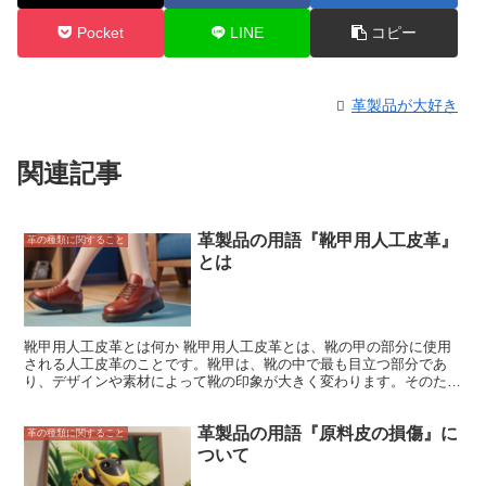
Pocket
LINE
コピー
革製品が大好き
関連記事
革製品の用語『靴甲用人工皮革』
革の種類に関すること
とは
靴甲用人工皮革とは何か 靴甲用人工皮革とは、靴の甲の部分に使用
される人工皮革のことです。靴甲は、靴の中で最も目立つ部分であ
り、デザインや素材によって靴の印象が大きく変わります。そのた
め、靴甲用人工皮革は、靴の製造において重要な材料のひとつです。
靴甲用人工皮革は、天然皮革と同様に、さまざまな色や質感のものが
革製品の用語『原料皮の損傷』に
あります。また、天然皮革よりも安価で、お手入れがしやすいという
革の種類に関すること
メリットがあります。そのため、近年では、靴甲用人工皮革を使用し
ついて
た靴が広く普及しています。 靴甲用人工皮革は、主にポリウレタン
樹脂や塩化ビニル樹脂で製造されています。これらの樹脂は、天然皮