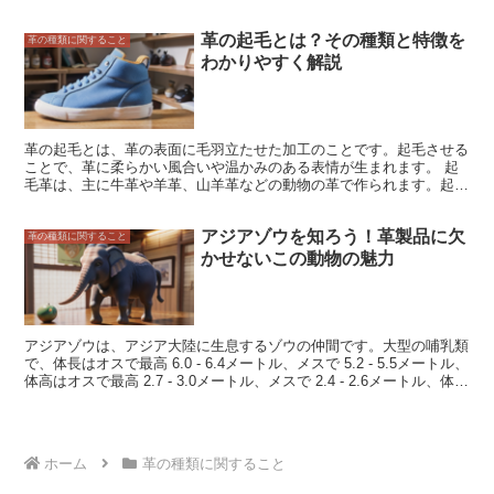
れてきました。 ゾウの名前と分類 ゾウは、哺乳類のなかで最も大き
な動物であり、現生するゾウには、アフリカゾウとアジアゾウの2種
革の起毛とは？その種類と特徴を
類がいます。アフリカゾウは、アフリカ大陸に生息しており、アジア
革の種類に関すること
ゾウは、アジア大陸に生息しています。 アフリカゾウは、アジアゾ
わかりやすく解説
ウよりも体が大きく、耳が大きく、牙が長いです。また、アフリカゾ
ウは、アジアゾウよりも攻撃性が強く、危険な動物として知られてい
ます。
革の起毛とは、革の表面に毛羽立たせた加工のことです。起毛させる
ことで、革に柔らかい風合いや温かみのある表情が生まれます。 起
毛革は、主に牛革や羊革、山羊革などの動物の革で作られます。起毛
加工には、機械で革を削って毛羽立たせる方法や、化学薬品を使って
革の表面を溶かして毛羽立たせる方法などがあります。 起毛革は、
アジアゾウを知ろう！革製品に欠
その風合いや特徴から、衣類やバッグ、靴などの様々な製品に使用さ
革の種類に関すること
れています。また、家具やインテリアとしても人気があります。 起
かせないこの動物の魅力
毛革の魅力は、その柔らかさと温かみのある風合いです。起毛加工に
よって革の表面が毛羽立ち、触り心地が良くなります。また、起毛革
は通気性にも優れているため、夏は涼しく、冬は暖かく着用すること
ができます。 起毛革のデメリットは、汚れや傷が付きやすいことで
す。起毛革は、革の表面が毛羽立っているため、汚れや傷が付きやす
アジアゾウは、アジア大陸に生息するゾウの仲間です。大型の哺乳類
くなります。また、起毛革は水に弱いので、雨や雪に濡らさないよう
で、体長はオスで最高 6.0 - 6.4メートル、メスで 5.2 - 5.5メートル、
に注意が必要です。
体高はオスで最高 2.7 - 3.0メートル、メスで 2.4 - 2.6メートル、体重
はオスで最高 4,000 - 5,000キログラム、メスで 2,700 - 3,000キログ
ラムにもなります。 アジアゾウの体は、厚い灰色の皮膚に覆われて
おり、短い毛が生えています。 大きな耳は、体温を調節するのに役
立っています。鼻は長く、先端が指のように分かれていて、物をつか
ホーム
革の種類に関すること
んだりすることができます。 アジアゾウは、森林や草原、湿地帯な
ど、さまざまな環境に生息しています。タイ、スリランカ、インドネ