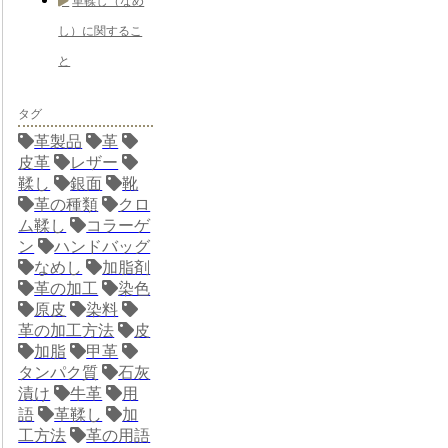
革鞣し（なめ
し）に関するこ
と
タグ
革製品
革
皮革
レザー
鞣し
銀面
靴
革の種類
クロ
ム鞣し
コラーゲ
ン
ハンドバッグ
なめし
加脂剤
革の加工
染色
原皮
染料
革の加工方法
皮
加脂
甲革
タンパク質
石灰
漬け
牛革
用
語
革鞣し
加
工方法
革の用語