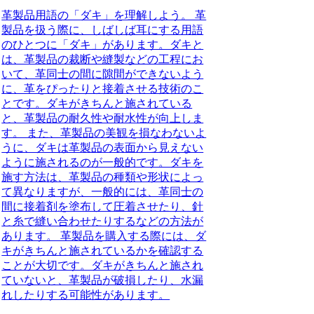
革製品用語の「ダキ」を理解しよう。 革
製品を扱う際に、しばしば耳にする用語
のひとつに「ダキ」があります。ダキと
は、革製品の裁断や縫製などの工程にお
いて、革同士の間に隙間ができないよう
に、革をぴったりと接着させる技術のこ
とです。ダキがきちんと施されている
と、革製品の耐久性や耐水性が向上しま
す。 また、革製品の美観を損なわないよ
うに、ダキは革製品の表面から見えない
ように施されるのが一般的です。ダキを
施す方法は、革製品の種類や形状によっ
て異なりますが、一般的には、革同士の
間に接着剤を塗布して圧着させたり、針
と糸で縫い合わせたりするなどの方法が
あります。 革製品を購入する際には、ダ
キがきちんと施されているかを確認する
ことが大切です。ダキがきちんと施され
ていないと、革製品が破損したり、水漏
れしたりする可能性があります。