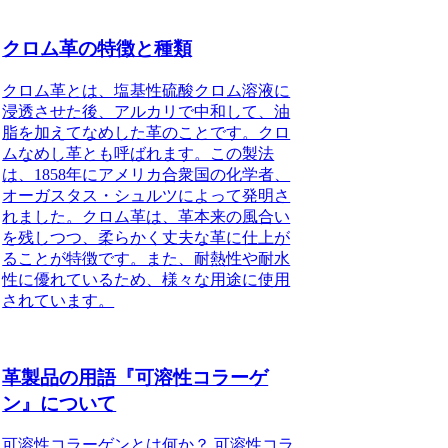
クロム革の特徴と種類
クロム革とは、塩基性硫酸クロム溶液に
浸透させた後、アルカリで中和して、油
脂を加えてなめした革のことです。クロ
ムなめし革とも呼ばれます。この製法
は、1858年にアメリカ合衆国の化学者、
オーガスタス・シュルツによって発明さ
れました。クロム革は、革本来の風合い
を残しつつ、柔らかく丈夫な革に仕上が
ることが特徴です。また、耐熱性や耐水
性に優れているため、様々な用途に使用
されています。
革製品の用語『可溶性コラーゲ
ン』について
可溶性コラーゲンとは何か？ 可溶性コラ