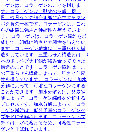
ーゲンは、コラーゲンのことを指しま
す。コラーゲンは、動物の皮膚、腱、
骨、軟骨などの結合組織に存在するタン
パク質の一種です。コラーゲンは、これ
らの組織に強さと伸縮性を与えていま
す。 コラーゲンは、コラーゲン繊維を形
成して、組織に強さと伸縮性を与えてい
ます。コラーゲン繊維は、三重らせん構
造をしています。三重らせん構造とは、3
本のポリペプチド鎖が絡み合ってできた
構造のことです。コラーゲン繊維は、こ
の三重らせん構造によって、強さと伸縮
性を備えています。 コラーゲンは、加水
分解によって、可溶性コラーゲンにする
ことができます。加水分解とは、酵素や
酸によって、コラーゲン繊維を分解する
プロセスです。加水分解によって、コラ
ーゲン繊維は、低分子量のコラーゲンペ
プチドに分解されます。コラーゲンペプ
チドは、水に溶けるため、可溶性コラー
ゲンと呼ばれています。