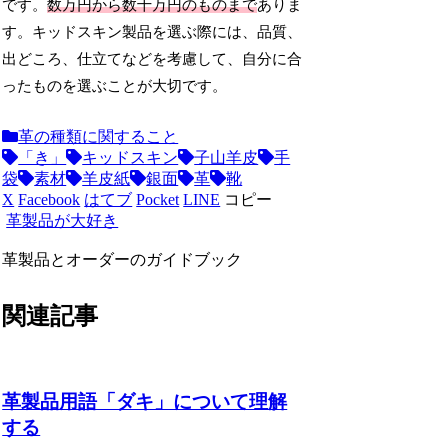
です。
数万円から数十万円のものまで
ありま
す。キッドスキン製品を選ぶ際には、品質、
出どころ、仕立てなどを考慮して、自分に合
ったものを選ぶことが大切です。
革の種類に関すること
「き」
キッドスキン
子山羊皮
手
袋
素材
羊皮紙
銀面
革
靴
X
Facebook
はてブ
Pocket
LINE
コピー
革製品が大好き
革製品とオーダーのガイドブック
関連記事
革製品用語「ダキ」について理解
する