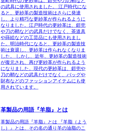
室町時代の更紗革は、鎧兜や刀の鞘など
の武具に使用されました。 江戸時代にな
ると、更紗革の製造技術はさらに発達
し、より精巧な更紗革が作られるように
なりました。江戸時代の更紗革は、鎧兜
や刀の鞘などの武具だけでなく、茶道具
や蒔絵などの工芸品にも使用されまし
た。明治時代になると、更紗革の製造技
術は衰退し、更紗革は作られなくなりま
した。 しかし、近年、更紗革の製造技術
が復元され、再び更紗革が作られるよう
になりました。現代の更紗革は、鎧兜や
刀の鞘などの武具だけでなく、バッグや
財布などのファッションアイテムにも使
用されています。
革製品の用語『羊脂』とは
革製品の用語『羊脂』とは 『羊脂（よう
し）』とは、その名の通り羊の油脂のこ