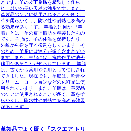
とです。羊の皮下脂肪を精製して作ら
れ、歴史の長い天然の油脂です。また、
革製品のケアに使用されることが多く、
革を柔らかくし、防水性や耐熱性を高め
る効果があります。 羊脂とは何か 『羊
脂』とは、羊の皮下脂肪を精製したもの
です。羊脂は、羊の体温を保持したり、
外敵から身を守る役割をしています。そ
のため、羊脂には油分が多く含まれてい
ます。また、羊脂には、抗菌作用や消炎
作用があることが知られています。 羊脂
は、古くから薬用や食用として使用され
てきました。現在でも、羊脂は、軟膏や
クリーム、ローションなどの化粧品に使
用されています。また、羊脂は、革製品
のケアに使用されることが多く、革を柔
らかくし、防水性や耐熱性を高める効果
があります。
革製品でよく聞く「スクエア トリ