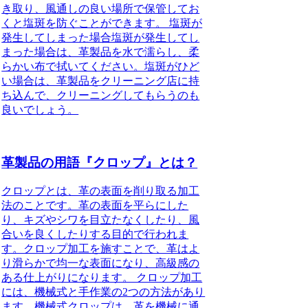
き取り、風通しの良い場所で保管してお
くと塩斑を防ぐことができます。 塩斑が
発生してしまった場合塩斑が発生してし
まった場合は、革製品を水で濡らし、柔
らかい布で拭いてください。塩斑がひど
い場合は、革製品をクリーニング店に持
ち込んで、クリーニングしてもらうのも
良いでしょう。
革製品の用語『クロップ』とは？
クロップとは、革の表面を削り取る加工
法のことです。革の表面を平らにした
り、キズやシワを目立たなくしたり、風
合いを良くしたりする目的で行われま
す。クロップ加工を施すことで、革はよ
り滑らかで均一な表面になり、高級感の
ある仕上がりになります。 クロップ加工
には、機械式と手作業の2つの方法があり
ます。機械式クロップは、革を機械に通