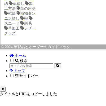
語
革鞣し
加
工方法
革の用語
乾燥
植物タン
ニン鞣し
鞄
スエード
脱毛
革加工
レザー
グッズ
© 2024 革製品とオーダーのガイドブック.
ホーム
検索
トップ
サイドバー
タイトルとURLをコピーしました