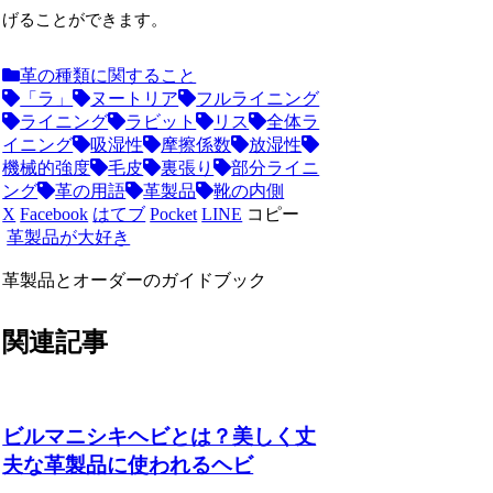
げることができます。
革の種類に関すること
「ラ」
ヌートリア
フルライニング
ライニング
ラビット
リス
全体ラ
イニング
吸湿性
摩擦係数
放湿性
機械的強度
毛皮
裏張り
部分ライニ
ング
革の用語
革製品
靴の内側
X
Facebook
はてブ
Pocket
LINE
コピー
革製品が大好き
革製品とオーダーのガイドブック
関連記事
ビルマニシキヘビとは？美しく丈
夫な革製品に使われるヘビ