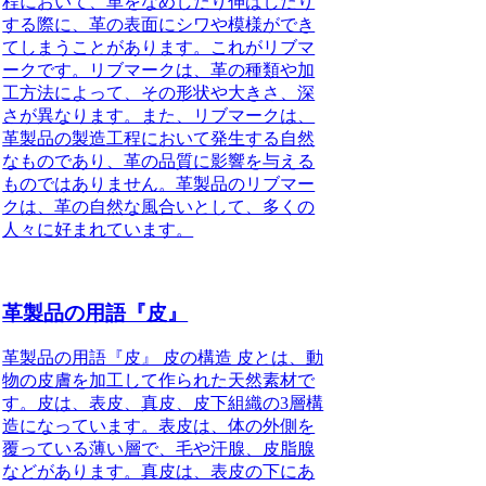
程において、革をなめしたり伸ばしたり
する際に、革の表面にシワや模様ができ
てしまうことがあります。これがリブマ
ークです。リブマークは、革の種類や加
工方法によって、その形状や大きさ、深
さが異なります。また、リブマークは、
革製品の製造工程において発生する自然
なものであり、革の品質に影響を与える
ものではありません。革製品のリブマー
クは、革の自然な風合いとして、多くの
人々に好まれています。
革製品の用語『皮』
革製品の用語『皮』 皮の構造 皮とは、動
物の皮膚を加工して作られた天然素材で
す。皮は、表皮、真皮、皮下組織の3層構
造になっています。表皮は、体の外側を
覆っている薄い層で、毛や汗腺、皮脂腺
などがあります。真皮は、表皮の下にあ