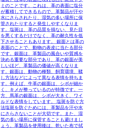
ミのことです。これは、革の表面に塩分
が蓄積してできるもので、革製品が汗や
水にさらされたり、湿気の多い場所に保
管されたりすると発生しやすくなりま
す。塩斑は、革の品質を損ない、見た目
を悪くするだけでなく、革の耐久性を低
下させることもあります。 銀面とは革の
表面のことで、動物の表皮に当たる部分
です。銀面は、革製品の風合いや質感を
決める重要な部分であり、革の銀面が美
しいほど、革製品の価値が高くなりま
す。銀面は、動物の種類、飼育環境、鞣
し方法などによって異なる表情を持ちま
す。例えば、牛革の銀面は、シボが細か
く、キメが整っているのが特徴です。一
方、馬革の銀面は、シボが大きく、ワイ
ルドな表情をしています。 塩斑を防ぐ方
法塩斑を防ぐためには、革製品を汗や水
にさらさないことが大切です。また、湿
気の多い場所に保管することも避けまし
ょう。革製品を使用後は、乾いた布で拭