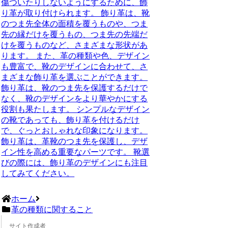
傷ついたりしないようにするために、飾
り革が取り付けられます。 飾り革は、靴
のつま先全体の面積を覆うものや、つま
先の縁だけを覆うもの、つま先の先端だ
けを覆うものなど、さまざまな形状があ
ります。 また、革の種類や色、デザイン
も豊富で、靴のデザインに合わせて、さ
まざまな飾り革を選ぶことができます。
飾り革は、靴のつま先を保護するだけで
なく、靴のデザインをより華やかにする
役割も果たします。 シンプルなデザイン
の靴であっても、飾り革を付けるだけ
で、ぐっとおしゃれな印象になります。
飾り革は、革靴のつま先を保護し、デザ
イン性を高める重要なパーツです。 靴選
びの際には、飾り革のデザインにも注目
してみてください。
ホーム
革の種類に関すること
サイト作成者