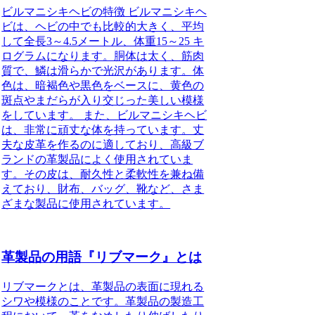
ビルマニシキヘビの特徴 ビルマニシキヘ
ビは、ヘビの中でも比較的大きく、平均
して全長3～4.5メートル、体重15～25 キ
ログラムになります。胴体は太く、筋肉
質で、鱗は滑らかで光沢があります。体
色は、暗褐色や黒色をベースに、黄色の
斑点やまだらが入り交じった美しい模様
をしています。 また、ビルマニシキヘビ
は、非常に頑丈な体を持っています。丈
夫な皮革を作るのに適しており、高級ブ
ランドの革製品によく使用されていま
す。その皮は、耐久性と柔軟性を兼ね備
えており、財布、バッグ、靴など、さま
ざまな製品に使用されています。
革製品の用語『リブマーク』とは
リブマークとは、革製品の表面に現れる
シワや模様のことです。革製品の製造工