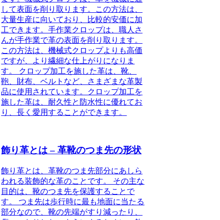
して表面を削り取ります。この方法は、
大量生産に向いており、比較的安価に加
工できます。手作業クロップは、職人さ
んが手作業で革の表面を削り取ります。
この方法は、機械式クロップよりも高価
ですが、より繊細な仕上がりになりま
す。 クロップ加工を施した革は、靴、
鞄、財布、ベルトなど、さまざまな革製
品に使用されています。クロップ加工を
施した革は、耐久性と防水性に優れてお
り、長く愛用することができます。
飾り革とは – 革靴のつま先の形状
飾り革とは、革靴のつま先部分にあしら
われる装飾的な革のことです。 その主な
目的は、靴のつま先を保護することで
す。 つま先は歩行時に最も地面に当たる
部分なので、靴の先端がすり減ったり、