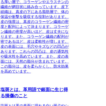
る厚い層で、コラーゲンやエラスチンの
繊維が網目状に絡み合っています。皮下
組織は、真皮の下にある脂肪層で、体の
保温や衝撃を吸収する役割があります。
皮の強度は、真皮のコラーゲン繊維の密
度と配列によって決まります。コラーゲ
ン繊維の密度が高いほど、皮は丈夫にな
ります。また、コラーゲン繊維の配列が
密であるほど、皮は柔軟性が増します。
皮の表面には、毛穴やキズなどの凹凸が
あります。これらの凹凸は、皮の通気性
や吸水性を高めています。また、皮の表
面には、天然の脂分が含まれています。
この脂分は、皮を柔らかくし、防水効果
を高めています。
塩斑とは、革用語で銀面に生じ得
る損傷のこと
塩斑とは革の表面に現れる白い斑点やシ