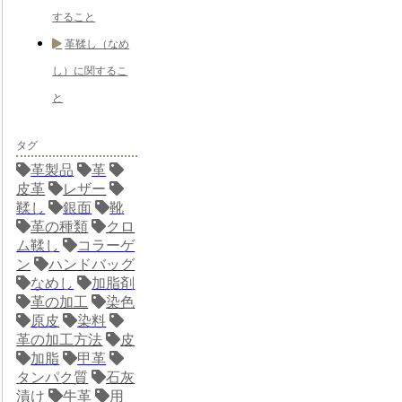
すること
革鞣し（なめ
し）に関するこ
と
タグ
革製品
革
皮革
レザー
鞣し
銀面
靴
革の種類
クロ
ム鞣し
コラーゲ
ン
ハンドバッグ
なめし
加脂剤
革の加工
染色
原皮
染料
革の加工方法
皮
加脂
甲革
タンパク質
石灰
漬け
牛革
用