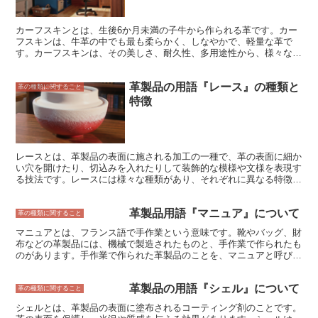
カーフスキンとは、生後6か月未満の子牛から作られる革です。カー
フスキンは、牛革の中でも最も柔らかく、しなやかで、軽量な革で
す。カーフスキンは、その美しさ、耐久性、多用途性から、様々な革
製品に使用されています。カーフスキンは、高級感があり、エレガン
トな印象を与える革です。 カーフスキンの特徴は、その柔らかさと
革製品の用語『レース』の種類と
しなやかさです。カーフスキンは、生後6か月未満の子牛から作られ
革の種類に関すること
るため、繊維が細かく、密に詰まっています。そのため、カーフスキ
特徴
ンは、触り心地がよく、柔らかく、しなやかです。カーフスキンは、
耐久性にも優れています。カーフスキンは、牛革の中でも最も耐久性
のある革の一つです。カーフスキンは、摩耗や引き裂きに強く、長期
間の使用に耐えることができます。カーフスキンは、多用途性にも優
れています。カーフスキンは、様々な革製品に使用されています。カ
レースとは、革製品の表面に施される加工の一種で、革の表面に細か
ーフスキンは、財布、バッグ、靴、アパレル、家具など、様々な革製
い穴を開けたり、切込みを入れたりして装飾的な模様や文様を表現す
品に使用されています。
る技法です。レースには様々な種類があり、それぞれに異なる特徴を
持っています。
革製品用語『マニュア』について
革の種類に関すること
マニュアとは、フランス語で手作業という意味です。靴やバッグ、財
布などの革製品には、機械で製造されたものと、手作業で作られたも
のがあります。手作業で作られた革製品のことを、マニュアと呼びま
す。マニュアは、機械で製造された革製品よりも高価ですが、その
分、品質が高く、耐久性に優れています。また、手作業で作られるた
革製品の用語『シェル』について
め、一点一点が微妙に異なります。そのため、世界に一つだけの革製
革の種類に関すること
品を求める人にとっては、マニュアは魅力的な選択肢となるでしょ
シェルとは、革製品の表面に塗布されるコーティング剤のことです。
う。