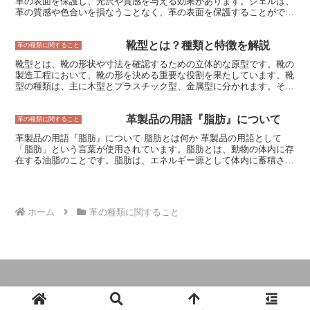
革の表面を保護し、光沢や質感を与える効果があります。シェルは、
革の質感や色合いを損なうことなく、革の表面を保護することができ
ます。また、シェルは、革を汚れや水から守る効果もあります。 シ
ェルは、革の種類や用途によって使い分けられています。例えば、牛
靴型とは？種類と特徴を解説
革の製品には、硬質のシェルが使用されることが多く、馬革の製品に
革の種類に関すること
は、軟質のシェルが使用されることが多くあります。また、バッグや
靴型とは、靴の形状や寸法を確認するための立体的な原型です。靴の
財布などの革製品には、光沢のあるシェルが使用されることが多く、
製造工程において、靴の形を決める重要な役割を果たしています。靴
靴やブーツなどの革製品には、マットなシェルが使用されることが多
型の種類は、主に木型とプラスチック型、金属型に分かれます。それ
くあります。 シェルは、革製品の表面を保護し、光沢や質感を与え
ぞれの特徴については以下の通りです。 木型は、木材で作られた靴
る効果があります。また、シェルは、革を汚れや水から守る効果もあ
型です。一般的に、高級靴や革靴の製造に用いられます。木型は、靴
ります。シェルは、革の種類や用途によって使い分けられています。
革製品の用語『脂肪』について
職人によって1足1足丁寧に作られ、履き心地やデザインにこだわり
革の種類に関すること
が込められています。しかし、木型は水分に弱いため、雨天時の使用
革製品の用語『脂肪』について 脂肪とは何か 革製品の用語として
には適していません。 プラスチック型は、プラスチックで作られた
「脂肪」という言葉が使用されています。脂肪とは、動物の体内に存
靴型です。量産型のスニーカーやカジュアルシューズの製造に用いら
在する油脂のことです。脂肪は、エネルギー源として体内に蓄積され
れます。プラスチック型は、木型よりも安価で耐久性があり、雨天時
たり、臓器や筋肉を保護したりする役割を果たしています。また、脂
でも使用できます。 金属型は、金属で作られた靴型です。安全靴や
肪は、防水性や柔軟性を高める効果があります。そのため、革製品の
作業靴の製造に用いられます。金属型は、強度が高く耐摩耗性に優れ
製造においても、脂肪が重要な役割を果たしています。 脂肪は、主
ているため、過酷な環境下での使用にも耐えられます。
にトリグリセリドという成分で構成されています。トリグリセリド
ホーム
革の種類に関すること
は、脂肪酸とグリセロールが結合した化合物です。脂肪酸は、炭素と
水素が鎖状に結合した化合物であり、グリセロールは、炭素、水素、
酸素が結合した化合物です。脂肪酸には、飽和脂肪酸と不飽和脂肪酸
の2種類があります。飽和脂肪酸は、脂肪酸の分子構造に二重結合が
なく、不飽和脂肪酸は、脂肪酸の分子構造に二重結合があるのが特徴
です。飽和脂肪酸は、常温で固体であり、不飽和脂肪酸は、常温で液
体です。 革製品の製造においては、動物の脂肪が使用されます。動
物の脂肪は、トリグリセリドの他に、ステロイドやリン脂質などの成
© 2024 革製品とオーダーのガイドブック.
分も含まれています。ステロイドは、炭素、水素、酸素が結合した化