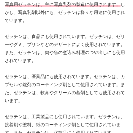
写真用ゼラチンは、主に写真乳剤の製造に使用されます。
し
かし、写真乳剤以外にも、ゼラチンは様々な用途に使用され
ています。
ゼラチンは、食品にも使用されています。ゼラチンは、ゼリ
ーやグミ、プリンなどのデザートによく使用されています。
また、ゼラチンは、肉や魚の煮込み料理のつや出しにも使用
されています。
ゼラチンは、医薬品にも使用されています。ゼラチンは、カ
プセルや錠剤のコーティング剤として使用されています。ま
た、ゼラチンは、軟膏やクリームの基剤としても使用されて
います。
ゼラチンは、工業製品にも使用されています。ゼラチンは、
接着剤や塗料、紙のコーティング剤として使用されていま
す。また、ゼラチンは、化粧品にも使用されています。