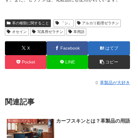
革の種類に関すること
「シ」
アルカリ処理ゼラチン
オセイン
写真用ゼラチン
革用語
X
Facebook
はてブ
Pocket
LINE
コピー
革製品が大好き
関連記事
カーフスキンとは？革製品の用語
革の種類に関すること