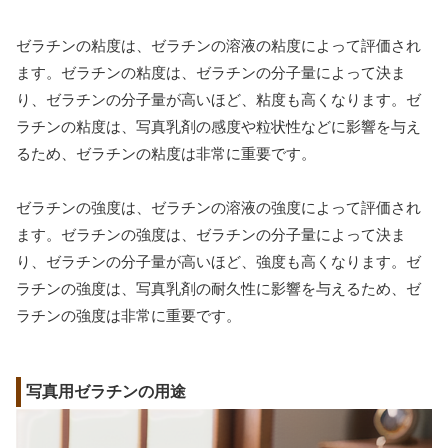
ゼラチンの粘度は、ゼラチンの溶液の粘度によって評価され
ます。ゼラチンの粘度は、ゼラチンの分子量によって決ま
り、ゼラチンの分子量が高いほど、粘度も高くなります。ゼ
ラチンの粘度は、写真乳剤の感度や粒状性などに影響を与え
るため、ゼラチンの粘度は非常に重要です。
ゼラチンの強度は、ゼラチンの溶液の強度によって評価され
ます。ゼラチンの強度は、ゼラチンの分子量によって決ま
り、ゼラチンの分子量が高いほど、強度も高くなります。ゼ
ラチンの強度は、写真乳剤の耐久性に影響を与えるため、ゼ
ラチンの強度は非常に重要です。
写真用ゼラチンの用途