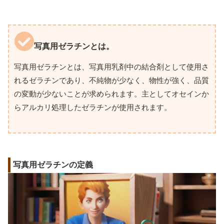
写真用ゼラチンとは。
写真用ゼラチンとは、写真用乳剤中の結合剤として使用さ
れるゼラチンであり、不純物が少なく、物性が強く、品質
の変動が少ないことが求められます。主としてオセインか
らアルカリ処理したゼラチンが使用されます。
写真用ゼラチンの定義