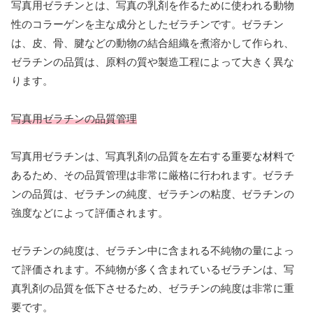
写真用ゼラチンとは、写真の乳剤を作るために使われる動物
性のコラーゲンを主な成分としたゼラチンです。ゼラチン
は、皮、骨、腱などの動物の結合組織を煮溶かして作られ、
ゼラチンの品質は、原料の質や製造工程によって大きく異な
ります。
写真用ゼラチンの品質管理
写真用ゼラチンは、写真乳剤の品質を左右する重要な材料で
あるため、その品質管理は非常に厳格に行われます。ゼラチ
ンの品質は、ゼラチンの純度、ゼラチンの粘度、ゼラチンの
強度などによって評価されます。
ゼラチンの純度は、ゼラチン中に含まれる不純物の量によっ
て評価されます。不純物が多く含まれているゼラチンは、写
真乳剤の品質を低下させるため、ゼラチンの純度は非常に重
要です。