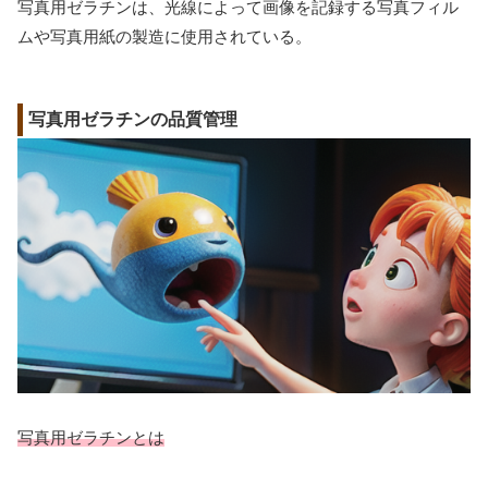
写真用ゼラチンは、光線によって画像を記録する写真フィル
ムや写真用紙の製造に使用されている。
写真用ゼラチンの品質管理
写真用ゼラチンとは