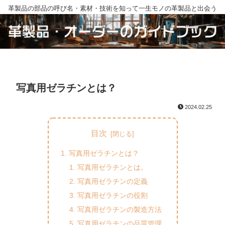
革製品の部品の呼び名・素材・技術を知って一生モノの革製品と出会う
写真用ゼラチンとは？
2024.02.25
目次
写真用ゼラチンとは？
写真用ゼラチンとは。
写真用ゼラチンの定義
写真用ゼラチンの役割
写真用ゼラチンの製造方法
写真用ゼラチンの品質管理