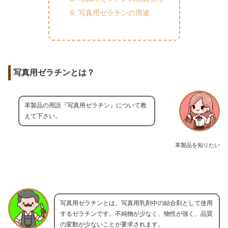
写真用ゼラチンの用途
写真用ゼラチンとは？
革製品の用語『写真用ゼラチン』について教
えて下さい。
革製品を知りたい
写真用ゼラチンとは、写真用乳剤中の結合剤として使用
するゼラチンです。不純物が少なく、物性が強く、品質
の変動が少ないことが要求されます。