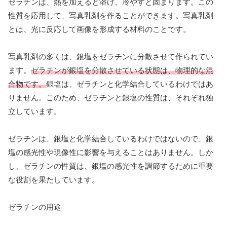
ゼラチンは、熱を加えると溶け、冷やすと固まります。この
性質を応用して、写真乳剤を作ることができます。写真乳剤
とは、光に反応して画像を形成する材料のことです。
写真乳剤の多くは、銀塩をゼラチンに分散させて作られてい
ます。
ゼラチンが銀塩を分散させている状態は、物理的な混
合物です。
銀塩は、ゼラチンと化学結合しているわけではあ
りません。このため、ゼラチンと銀塩の性質は、それぞれ独
立しています。
ゼラチンは、銀塩と化学結合しているわけではないので、銀
塩の感光性や現像性に影響を与えることはありません。しか
し、ゼラチンの性質は、銀塩の感光性を調節するために重要
な役割を果たしています。
ゼラチンの用途