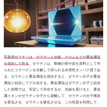
写真用ゼラチンは、ゼラチンと水銀、クロムなどの重金属塩
を混合して作る
。ゼラチンは、動物の骨や皮を原料として作
られたコラーゲンを分解して得られる水溶性タンパク質であ
る。ゼラチンと重金属塩を混合すると、ゼラチン分子が重金
属塩と結合してゲル化する。重金属塩はゼラチン分子と結合
した状態では、安定して存在するが、光線を受けると、重金
属イオンがゼラチン分子から遊離して、ゼラチンの分子構造
を変化させ、ゼラチンを硬化させる。この性質を利用して、