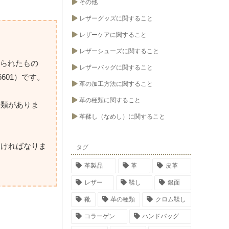
その他
レザーグッズに関すること
レザーケアに関すること
レザーシューズに関すること
作られたもの
レザーバッグに関すること
601）です。
革の加工方法に関すること
革の種類に関すること
種類がありま
革鞣し（なめし）に関すること
なければなりま
タグ
革製品
革
皮革
レザー
鞣し
銀面
靴
革の種類
クロム鞣し
コラーゲン
ハンドバッグ