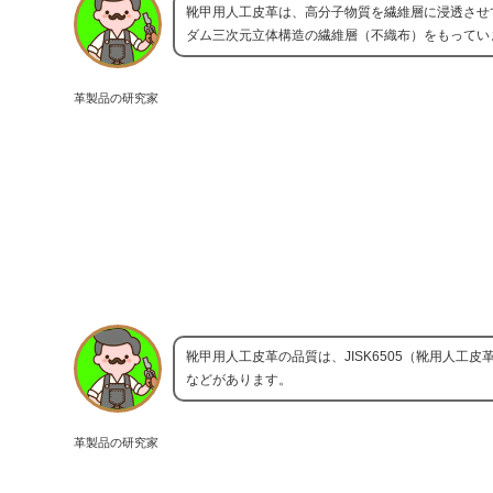
靴甲用人工皮革は、高分子物質を繊維層に浸透させ
ダム三次元立体構造の繊維層（不織布）をもってい
革製品の研究家
靴甲用人工皮革の品質は、JISK6505（靴用人
などがあります。
革製品の研究家