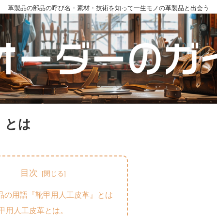
革製品の部品の呼び名・素材・技術を知って一生モノの革製品と出会う
』とは
目次
品の用語『靴甲用人工皮革』とは
甲用人工皮革とは。