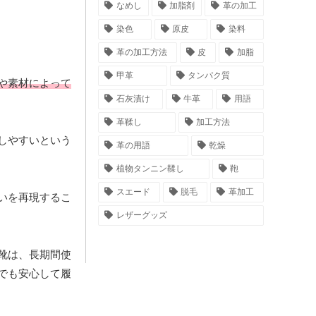
なめし
加脂剤
革の加工
染色
原皮
染料
革の加工方法
皮
加脂
甲革
タンパク質
や素材によって
石灰漬け
牛革
用語
革鞣し
加工方法
しやすいという
革の用語
乾燥
植物タンニン鞣し
鞄
スエード
脱毛
革加工
いを再現するこ
レザーグッズ
靴は、長期間使
でも安心して履