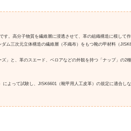
つです。高分子物質を繊維層に浸透させて、革の組織構造に模して
ム三次元立体構造の繊維層（不織布）をもつ靴の甲材料（JISK6
ーズ」と、革のスエード、ベロアなどの外観を持つ「ナップ」の2
法）によって試験し、JISK6601（靴甲用人工皮革）の規定に適合し