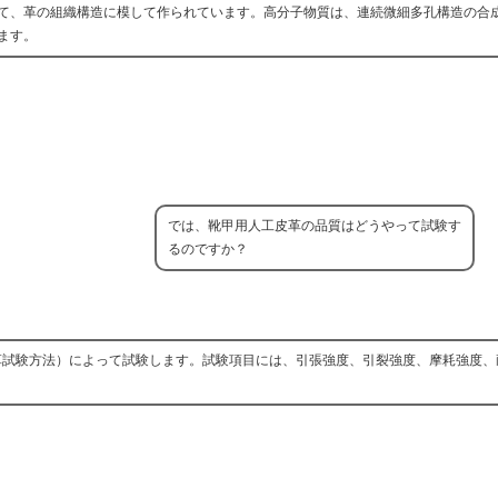
て、革の組織構造に模して作られています。高分子物質は、連続微細多孔構造の合
ます。
では、靴甲用人工皮革の品質はどうやって試験す
るのですか？
工皮革試験方法）によって試験します。試験項目には、引張強度、引裂強度、摩耗強度