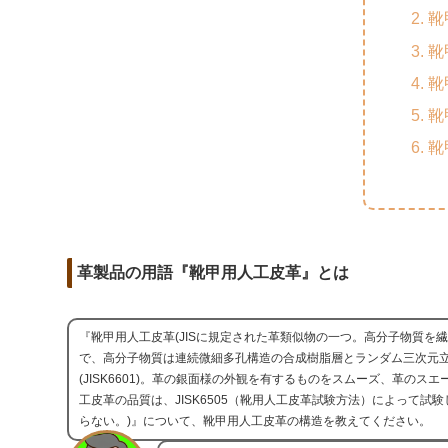
m
o
t
靴
d
a
o
e
靴
i
i
k
r
靴
t
l
靴
靴
革製品の用語『靴甲用人工皮革』とは
『靴甲用人工皮革(JISに規定された革類似物の一つ。高分子物質を
で、高分子物質は連続微細多孔構造の合成樹脂層とランダム三次元
(JISK6601)。革の銀面様の外観を有するものをスムーズ、革の
工皮革の品質は、JISK6505（靴用人工皮革試験方法）によって試験し
らない。)』について、靴甲用人工皮革の構造を教えてください。