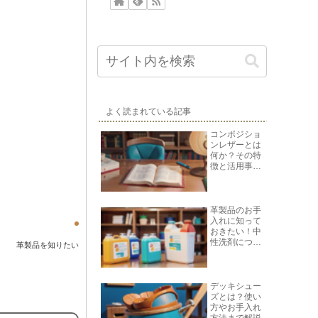
よく読まれている記事
コンポジショ
ンレザーとは
何か？その特
徴と活用事例
を紹介
革製品のお手
入れに知って
おきたい！中
性洗剤につい
革製品を知りたい
て
デッキシュー
ズとは？使い
方やお手入れ