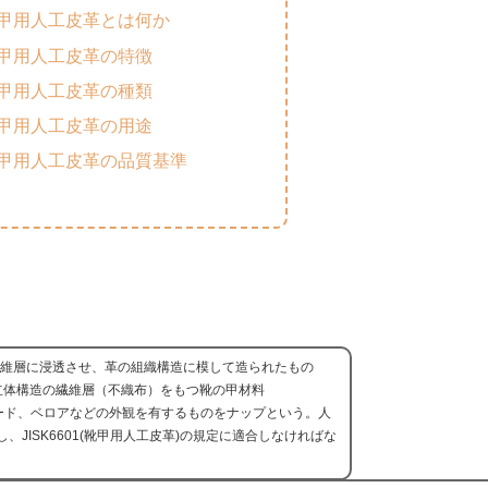
甲用人工皮革とは何か
甲用人工皮革の特徴
甲用人工皮革の種類
甲用人工皮革の用途
甲用人工皮革の品質基準
繊維層に浸透させ、革の組織構造に模して造られたもの
立体構造の繊維層（不織布）をもつ靴の甲材料
スエード、ベロアなどの外観を有するものをナップという。人
、JISK6601(靴甲用人工皮革)の規定に適合しなければな