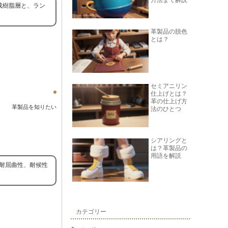
方法まで解説
成樹脂層と、ラン
革製品の脱色
とは？
セミアニリン
仕上げとは？
革の仕上げ方
革製品を知りたい
法のひとつ
シアリングと
は？革製品の
用語を解説
、耐屈曲性、耐候性
カテゴリー