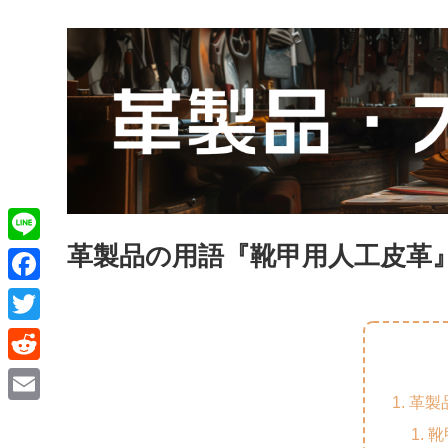
革製品の用語『靴甲用人工皮革
L
i
F
n
a
T
e
c
w
R
e
i
革製
e
E
b
t
靴
d