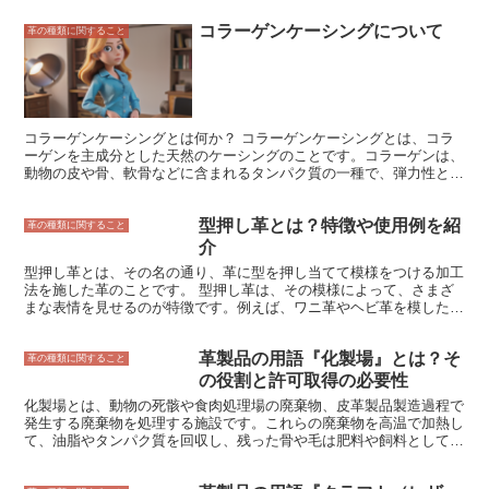
ています。詰め物は、衝撃を吸収し、乗る人が快適に座ることができ
コラーゲンケーシングについて
るようにするために入れています。鞍には、足をかけるためのあぶ
革の種類に関すること
み、手綱を結ぶための手綱掛け、荷物を載せるための荷鞍などがあり
ます。鞍は、乗馬をする上で欠かせない道具です。
コラーゲンケーシングとは何か？ コラーゲンケーシングとは、コラ
ーゲンを主成分とした天然のケーシングのことです。コラーゲンは、
動物の皮や骨、軟骨などに含まれるタンパク質の一種で、弾力性と強
度を備えています。コラーゲンケーシングは、コラーゲンを抽出して
シート状に加工したもので、ソーセージやハム、サラミなどの加工食
型押し革とは？特徴や使用例を紹
品を包むために使用されます。 コラーゲンケーシングは、天然由来
革の種類に関すること
の素材のため、食品の風味や食感に影響を与えず、安全に食べること
介
ができます。また、コラーゲンは生分解性が高く、環境にやさしい素
型押し革とは、その名の通り、革に型を押し当てて模様をつける加工
材でもあります。 コラーゲンケーシングは、主に豚の皮や骨から抽
法を施した革のことです。 型押し革は、その模様によって、さまざ
出されます。豚の皮や骨は、コラーゲンを豊富に含んでおり、抽出が
まな表情を見せるのが特徴です。例えば、ワニ革やヘビ革を模した型
容易なためです。また、豚の皮や骨は、食肉加工の副産物として大量
押し革は、本物の革と見間違えるほどのリアルな質感があります。ま
に発生するため、コストを抑えることができます。 コラーゲンケー
た、花柄や幾何学模様など、さまざまなデザインの型押し革もあり、
シングは、ソーセージやハム、サラミなどの加工食品を包むために使
革製品の用語『化製場』とは？そ
そのバリエーションは無限です。 型押し革は、本革に比べて安価で
革の種類に関すること
用されます。コラーゲンケーシングは、弾力性と強度を備えているた
入手しやすいというメリットがあります。そのため、バッグや財布、
の役割と許可取得の必要性
め、加工食品をしっかりと包み、破損を防ぐことができます。また、
靴など、さまざまなファッションアイテムに使用されています。 ま
コラーゲンケーシングは、天然由来の素材のため、食品の風味や食感
化製場とは、動物の死骸や食肉処理場の廃棄物、皮革製品製造過程で
た、型押し革は、本革よりも耐久性が高いという特徴もあります。そ
に影響を与えず、安全に食べることができます。
発生する廃棄物を処理する施設です。これらの廃棄物を高温で加熱し
のため、ソファや椅子などの家具にも使用されています。 型押し革
て、油脂やタンパク質を回収し、残った骨や毛は肥料や飼料として再
は、その特徴を生かして、さまざまなシーンで使用されています。ビ
利用されます。 化製場は、動物の死骸や食肉処理場の廃棄物を適切
ジネスシーンでは、バッグや財布、靴などのファッションアイテムに
に処理して、環境汚染を防ぐ役割を果たしています。また、皮革製品
多く使用されています。また、ホームシーンでは、ソファや椅子など