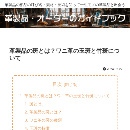
革製品の部品の呼び名・素材・技術を知って一生モノの革製品と出会う
革製品の斑とは？ワニ革の玉斑と竹斑につ
いて
2024.02.27
目次
革製品の斑とは？ワニ革の玉斑と竹斑について
斑とは。
革製品の斑とは？
ワニ革の斑の種類
玉斑の特徴