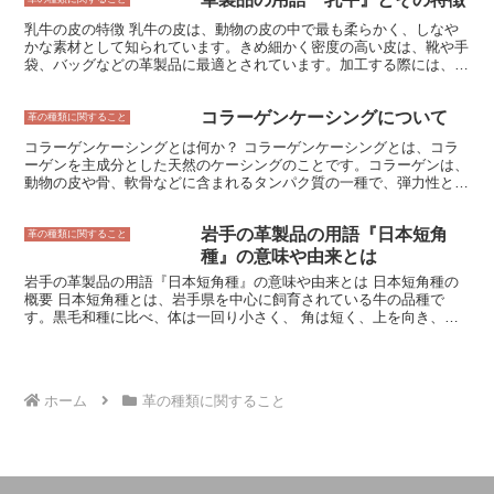
シャブル レザーは、水洗いすることができるため、暑い季節にも快
適に使用することができます。通常の革は、暑い季節になると汗を吸
乳牛の皮の特徴 乳牛の皮は、動物の皮の中で最も柔らかく、しなや
って蒸れてしまいます。しかし、ウォッシャブル レザーは、水洗い
かな素材として知られています。きめ細かく密度の高い皮は、靴や手
することができるため、汗をかいてもすぐに洗うことができます。そ
袋、バッグなどの革製品に最適とされています。加工する際には、毛
のため、暑い季節でも快適に使用することができます。
孔を塞ぐために薬品を使用することが多く、表面の滑らかさと耐久性
を向上させます。また、加工工程で化学処理を施すことで、水や汚れ
コラーゲンケーシングについて
に強い素材へと変化します。乳牛の皮は、薄くても強靭で、扱いが容
革の種類に関すること
易なため、さまざまな用途に適しています。一方で、牛の皮よりも厚
コラーゲンケーシングとは何か？ コラーゲンケーシングとは、コラ
さが薄いため、耐久性がやや劣るという特徴もあります。
ーゲンを主成分とした天然のケーシングのことです。コラーゲンは、
動物の皮や骨、軟骨などに含まれるタンパク質の一種で、弾力性と強
度を備えています。コラーゲンケーシングは、コラーゲンを抽出して
シート状に加工したもので、ソーセージやハム、サラミなどの加工食
岩手の革製品の用語『日本短角
品を包むために使用されます。 コラーゲンケーシングは、天然由来
革の種類に関すること
の素材のため、食品の風味や食感に影響を与えず、安全に食べること
種』の意味や由来とは
ができます。また、コラーゲンは生分解性が高く、環境にやさしい素
岩手の革製品の用語『日本短角種』の意味や由来とは 日本短角種の
材でもあります。 コラーゲンケーシングは、主に豚の皮や骨から抽
概要 日本短角種とは、岩手県を中心に飼育されている牛の品種で
出されます。豚の皮や骨は、コラーゲンを豊富に含んでおり、抽出が
す。黒毛和種に比べ、体は一回り小さく、 角は短く、上を向き、先
容易なためです。また、豚の皮や骨は、食肉加工の副産物として大量
端が若干内側に曲がっているのが特徴です。 原産地は、岩手県北東
に発生するため、コストを抑えることができます。 コラーゲンケー
部の久慈市周辺で、17世紀初頭に朝鮮半島から移入されたと伝えら
シングは、ソーセージやハム、サラミなどの加工食品を包むために使
れています。江戸時代には労働力として重宝され、明治時代には乳牛
用されます。コラーゲンケーシングは、弾力性と強度を備えているた
としても飼育されるようになりました。しかし、昭和初期以降は、乳
め、加工食品をしっかりと包み、破損を防ぐことができます。また、
ホーム
革の種類に関すること
牛としての需要が減少し、頭数は減少の一途をたどりました。 とこ
コラーゲンケーシングは、天然由来の素材のため、食品の風味や食感
ろが、近年、日本短角種の革が注目を集めています。日本短角種の革
に影響を与えず、安全に食べることができます。
は、 きめが細かく、丈夫で、しなやかなのが特徴です。また、 独特
の風合いがあり、経年変化を楽しむことができます。そのため、高級
革製品の素材として人気が高まっています。