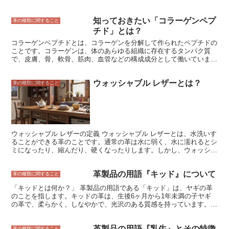
知っておきたい「コラーゲンペプ
革の種類に関すること
チド」とは？
コラーゲンペプチドとは、コラーゲンを分解して作られたペプチドの
ことです。コラーゲンは、体のあらゆる組織に存在するタンパク質
で、皮膚、骨、軟骨、筋肉、血管などの構成成分として働いていま
す。コラーゲンペプチドは、コラーゲンを分解することで、消化吸収
されやすいアミノ酸やペプチドにまで分解されています。そのため、
ウォッシャブル レザーとは？
コラーゲンの持つさまざまな健康効果を効率よく摂取することができ
革の種類に関すること
ます。
ウォッシャブル レザーの定義 ウォッシャブル レザーとは、水洗いす
ることができる革のことです。通常の革は水に弱く、水に濡れるとシ
ミになったり、縮んだり、硬くなったりします。しかし、ウォッシャ
ブル レザーは特殊な加工が施されているため、水に濡れても大丈夫
なのです。 ウォッシャブル レザーは、水洗いすることができるた
革製品の用語『キッド』について
め、お手入れが簡単です。汚れがついたときは、水で濡らした布で拭
革の種類に関すること
き取ればよいでしょう。また、ウォッシャブル レザーは、通常の革
「キッドとは何か？」 革製品の用語である「キッド」は、ヤギの革
よりも耐久性が高く、傷つきにくいです。そのため、長持ちします。
のことを指します。キッドの革は、生後6ヶ月から1年未満の子ヤギ
ウォッシャブル レザーは、水洗いすることができるため、清潔に保
の革で、柔らかく、しなやかで、光沢のある質感を持っています。そ
つことができます。そのため、食品の扱いにも適しています。例え
の上、キッドの革は非常に強く、耐久性に優れているため、財布、
ば、ウォッシャブル レザー製のエプロンやテーブルクロスは、水で
靴、手袋、衣服などの様々な革製品に使用されています。
洗うことができるため、衛生的に使用することができます。 ウォッ
革製品の用語『乳牛』とその特徴
革の種類に関すること