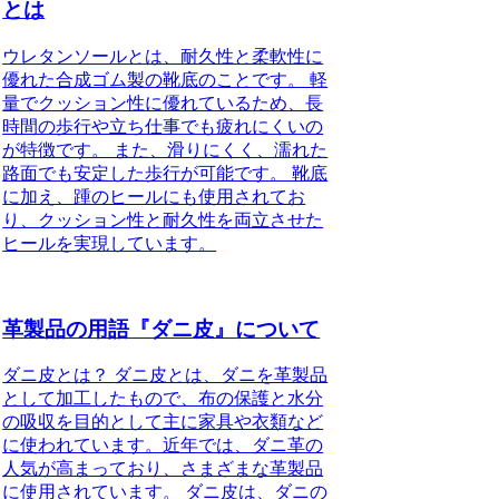
とは
ウレタンソールとは、耐久性と柔軟性に
優れた合成ゴム製の靴底のことです。 軽
量でクッション性に優れているため、長
時間の歩行や立ち仕事でも疲れにくいの
が特徴です。 また、滑りにくく、濡れた
路面でも安定した歩行が可能です。 靴底
に加え、踵のヒールにも使用されてお
り、クッション性と耐久性を両立させた
ヒールを実現しています。
革製品の用語『ダニ皮』について
ダニ皮とは？ ダニ皮とは、ダニを革製品
として加工したもので、布の保護と水分
の吸収を目的として主に家具や衣類など
に使われています。近年では、ダニ革の
人気が高まっており、さまざまな革製品
に使用されています。 ダニ皮は、ダニの