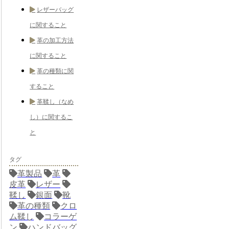
レザーバッグ
に関すること
革の加工方法
に関すること
革の種類に関
すること
革鞣し（なめ
し）に関するこ
と
タグ
革製品
革
皮革
レザー
鞣し
銀面
靴
革の種類
クロ
ム鞣し
コラーゲ
ン
ハンドバッグ