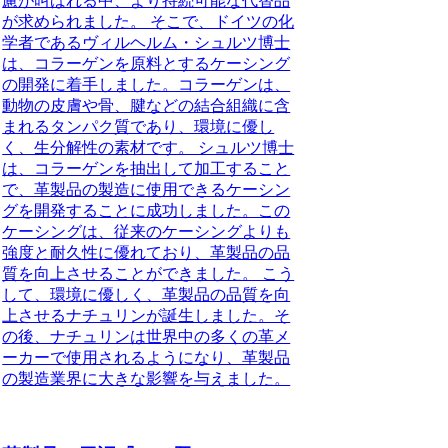
慮が叫ばれる中、より持続可能な代替品
が求められました。 そこで、ドイツの化
学者であるヴィルヘルム・シュルツ博士
は、コラーゲンを原料とするケーシング
の開発に着手しました。コラーゲンは、
動物の皮膚や骨、腱などの結合組織に含
まれるタンパク質であり、環境に優し
く、生分解性の素材です。 シュルツ博士
は、コラーゲンを抽出して加工すること
で、革製品の製造に使用できるケーシン
グを開発することに成功しました。この
ケーシングは、従来のケーシングよりも
強度と耐久性に優れており、革製品の品
質を向上させることができました。 こう
して、環境に優しく、革製品の品質を向
上させるナチュリンが誕生しました。そ
の後、ナチュリンは世界中の多くの革メ
ーカーで使用されるようになり、革製品
の製造業界に大きな影響を与えました。