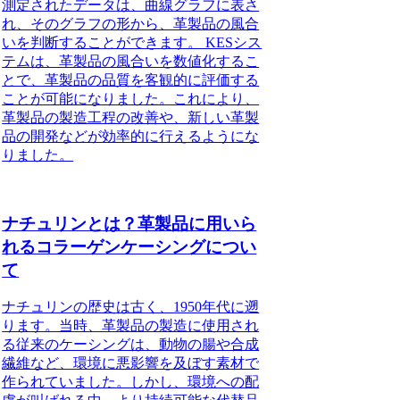
測定されたデータは、曲線グラフに表さ
れ、そのグラフの形から、革製品の風合
いを判断することができます。 KESシス
テムは、革製品の風合いを数値化するこ
とで、革製品の品質を客観的に評価する
ことが可能になりました。これにより、
革製品の製造工程の改善や、新しい革製
品の開発などが効率的に行えるようにな
りました。
ナチュリンとは？革製品に用いら
れるコラーゲンケーシングについ
て
ナチュリンの歴史は古く、1950年代に遡
ります。当時、革製品の製造に使用され
る従来のケーシングは、動物の腸や合成
繊維など、環境に悪影響を及ぼす素材で
作られていました。しかし、環境への配