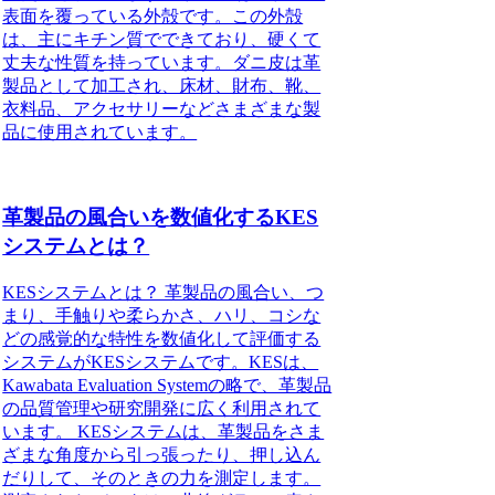
表面を覆っている外殻です。この外殻
は、主にキチン質でできており、硬くて
丈夫な性質を持っています。ダニ皮は革
製品として加工され、床材、財布、靴、
衣料品、アクセサリーなどさまざまな製
品に使用されています。
革製品の風合いを数値化するKES
システムとは？
KESシステムとは？ 革製品の風合い、つ
まり、手触りや柔らかさ、ハリ、コシな
どの感覚的な特性を数値化して評価する
システムがKESシステムです。KESは、
Kawabata Evaluation Systemの略で、革製品
の品質管理や研究開発に広く利用されて
います。 KESシステムは、革製品をさま
ざまな角度から引っ張ったり、押し込ん
だりして、そのときの力を測定します。