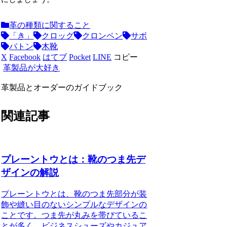
革の種類に関すること
「き」
クロッグ
クロンペン
サボ
パトン
木靴
X
Facebook
はてブ
Pocket
LINE
コピー
革製品が大好き
革製品とオーダーのガイドブック
関連記事
プレーントウとは：靴のつま先デ
ザインの解説
プレーントウとは、靴のつま先部分が装
飾や縫い目のないシンプルなデザインの
ことです。つま先が丸みを帯びているこ
とが多く、ビジネスシューズやカジュア