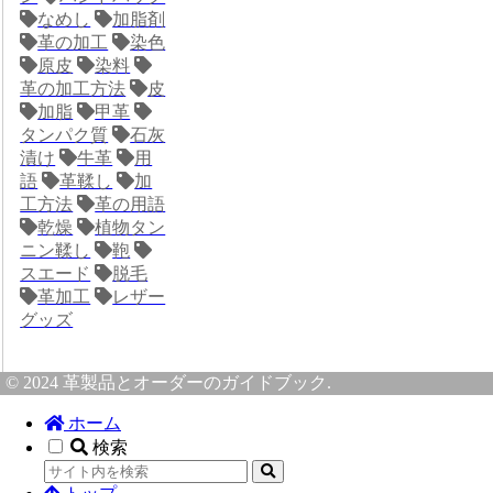
なめし
加脂剤
革の加工
染色
原皮
染料
革の加工方法
皮
加脂
甲革
タンパク質
石灰
漬け
牛革
用
語
革鞣し
加
工方法
革の用語
乾燥
植物タン
ニン鞣し
鞄
スエード
脱毛
革加工
レザー
グッズ
© 2024 革製品とオーダーのガイドブック.
ホーム
検索