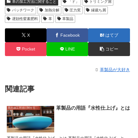
革の加工方法に関すること
「ド」
トリミング屑
パッチワーク
加熱分解
圧力窯
縁裁ち屑
遅効性窒素肥料
革
革製品
X
Facebook
はてブ
Pocket
LINE
コピー
革製品が大好き
関連記事
革製品の用語『水性仕上げ』とは
革の加工方法に関すること