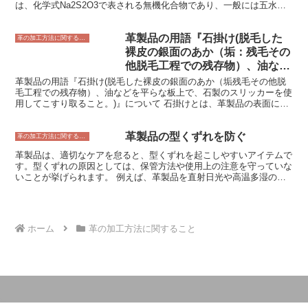
は、化学式Na2S2O3で表される無機化合物であり、一般には五水和
物として用いられる。チオ硫酸ナトリウムは、無色透明の結晶または
白色の粉末で、水に溶けやすく、エタノールにはほとんど溶けない。
革製品の用語『石掛け(脱毛した
チオ硫酸ナトリウムは、比較的安価で入手しやすく、また、毒性が低
革の加工方法に関すること
いことから、さまざまな分野で使用されている。 -チオ硫酸ナトリウ
裸皮の銀面のあか（垢：残毛その
ムとは？- チオ硫酸ナトリウムは、チオ硫酸のナトリウム塩であり、
他脱毛工程での残存物）、油など
化学式Na2S2O3で表される無機化合物である。チオ硫酸ナトリウム
を平らな板上で、石製のスリッカ
革製品の用語『石掛け(脱毛した裸皮の銀面のあか（垢残毛その他脱
は、無色透明の結晶または白色の粉末で、水に溶けやすく、エタノー
毛工程での残存物）、油などを平らな板上で、石製のスリッカーを使
ーを使用してこすり取るこ
ルにはほとんど溶けない。チオ硫酸ナトリウムは、比較的安価で入手
用してこすり取ること。)』について 石掛けとは、革製品の表面にあ
しやすく、また、毒性が低いことから、さまざまな分野で使用されて
と。)』について
る油分や汚れを、石製の道具を使って滑らかにする工程のことです。
いる。
これにより、革に独特の風合いとツヤが生まれ、耐久性も高まりま
革製品の型くずれを防ぐ
す。石掛けは、革製品を製造する上で重要な工程の一つであり、熟練
革の加工方法に関すること
した職人によって行われます。 石掛けを行うには、まず革製品を水
革製品は、適切なケアを怠ると、型くずれを起こしやすいアイテムで
に浸して柔らかくします。その後、平らな板の上に革を置き、石製の
す。型くずれの原因としては、保管方法や使用上の注意を守っていな
スリッカーを使って表面をこすり取っていきます。石掛けは、革の表
いことが挙げられます。 例えば、革製品を直射日光や高温多湿の場
面に付着した汚れや油分を取り除くだけでなく、革の繊維をほぐして
所に保管すると、革が硬化して型くずれしやすくなります。また、重
柔らかくする効果もあります。 石掛けは、革製品の美観と耐久性を
いものを入れすぎたり、過度に曲げたりすると、革が伸びて型くずれ
高めるために欠かせない工程です。熟練した職人によって行われる石
する原因となります。 また、革製品を雨や水に濡らさないように注
掛けは、革製品に独特の風合いとツヤを与え、耐久性を高めてくれま
意することも大切です。革は水に弱く、濡れるとシミや型くずれを起
す。
ホーム
革の加工方法に関すること
こすことがあります。濡れてしまった場合は、すぐに柔らかい布で拭
き取り、陰干しして乾かしましょう。 革製品を長持ちさせるために
は、保管方法や使用上の注意を守ることが大切です。そうすること
で、型くずれを防ぎ、革製品を美しい状態に保つことができます。