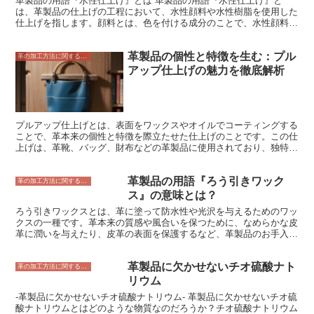
革製品の用語『水性仕上げ』とは 革製品の用語『水性仕上げ』と
は、革製品の仕上げの工程において、水性顔料や水性樹脂を使用した
仕上げを指します。顔料とは、色を付ける成分のことで、水性顔料は
水に溶けている顔料のことです。樹脂とは、革の表面に塗布して保護
する成分のことで、水性樹脂は水に溶けている樹脂のことです。 水
革製品の個性と特徴を生む：プル
性仕上げとは何か 革製品の仕上げには、水性仕上げの他に、油性仕
革の加工方法に関すること
上げやラッカー仕上げなどがあります。油性仕上げは、油性顔料や油
アップ仕上げの魅力を徹底解析
性樹脂を使用した仕上げで、ラッカー仕上げは、ラッカーを塗布して
仕上げたものです。 水性仕上げは、油性仕上げやラッカー仕上げに
比べて、革の風合いを損ないにくく、耐久性も高いのが特徴です。ま
た、水性顔料や水性樹脂は環境に優しい素材であるため、環境への負
荷を軽減することができます。
プルアップ仕上げとは、表面をワックスやオイルでコーティングする
ことで、革本来の個性と特徴を際立たせた仕上げのことです。この仕
上げは、革靴、バッグ、財布などの革製品に使用されており、独特の
風合いが魅力となっています。プルアップ仕上げの革製品は、使い込
むほどに表面にキズやスレが付きますが、それが独特の風合いとなっ
革製品の用語『ろう引きワック
て革本来の個性を際立たせます。また、革の表面にワックスやオイル
革の加工方法に関すること
が染み込むことで、革製品に防水性や耐久性を持たせる効果もありま
ス』の意味とは？
す。
ろう引きワックスとは、革に塗って防水性や光沢を与えるためのワッ
クスの一種です。革本来の質感や風合いを保つために、なめらかな皮
革に潤いを与えたり、皮革の表面を保護するなど、革製品のお手入れ
に使用されることもあります。ろう引きワックスは、革の表面に塗布
することで、革に防水性と光沢を与えます。また、革を汚れや傷から
革製品に欠かせないチオ硫酸ナト
保護し、革本来の風合いを保つ効果もあります。
革の加工方法に関すること
リウム
-革製品に欠かせないチオ硫酸ナトリウム- 革製品に欠かせないチオ硫
酸ナトリウムとはどのような物質なのだろうか？チオ硫酸ナトリウム