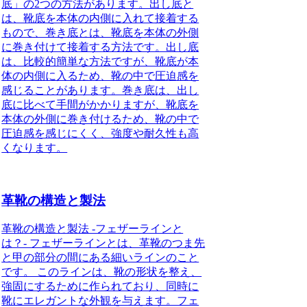
底」の2つの方法があります。出し底と
は、靴底を本体の内側に入れて接着する
もので、巻き底とは、靴底を本体の外側
に巻き付けて接着する方法です。出し底
は、比較的簡単な方法ですが、靴底が本
体の内側に入るため、靴の中で圧迫感を
感じることがあります。巻き底は、出し
底に比べて手間がかかりますが、靴底を
本体の外側に巻き付けるため、靴の中で
圧迫感を感じにくく、強度や耐久性も高
くなります。
革靴の構造と製法
革靴の構造と製法 -フェザーラインと
は？- フェザーラインとは、革靴のつま先
と甲の部分の間にある細いラインのこと
です。 このラインは、靴の形状を整え、
強固にするために作られており、同時に
靴にエレガントな外観を与えます。フェ