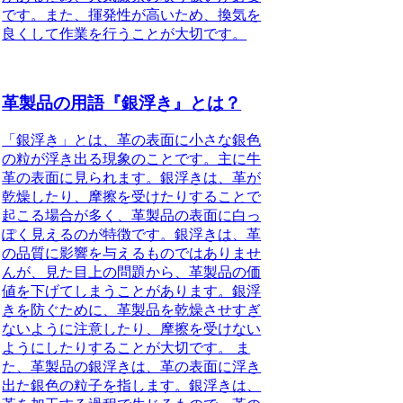
です。また、揮発性が高いため、換気を
良くして作業を行うことが大切です。
革製品の用語『銀浮き』とは？
「銀浮き」とは、革の表面に小さな銀色
の粒が浮き出る現象のことです。主に牛
革の表面に見られます。銀浮きは、革が
乾燥したり、摩擦を受けたりすることで
起こる場合が多く、革製品の表面に白っ
ぽく見えるのが特徴です。銀浮きは、革
の品質に影響を与えるものではありませ
んが、見た目上の問題から、革製品の価
値を下げてしまうことがあります。銀浮
きを防ぐために、革製品を乾燥させすぎ
ないように注意したり、摩擦を受けない
ようにしたりすることが大切です。 ま
た、革製品の銀浮きは、革の表面に浮き
出た銀色の粒子を指します。銀浮きは、