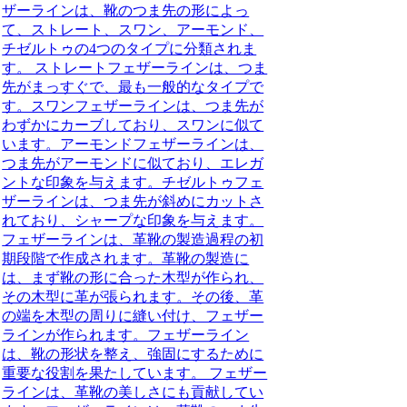
ザーラインは、靴のつま先の形によっ
て、ストレート、スワン、アーモンド、
チゼルトゥの4つのタイプに分類されま
す。 ストレートフェザーラインは、つま
先がまっすぐで、最も一般的なタイプで
す。スワンフェザーラインは、つま先が
わずかにカーブしており、スワンに似て
います。アーモンドフェザーラインは、
つま先がアーモンドに似ており、エレガ
ントな印象を与えます。チゼルトゥフェ
ザーラインは、つま先が斜めにカットさ
れており、シャープな印象を与えます。
フェザーラインは、革靴の製造過程の初
期段階で作成されます。革靴の製造に
は、まず靴の形に合った木型が作られ、
その木型に革が張られます。その後、革
の端を木型の周りに縫い付け、フェザー
ラインが作られます。フェザーライン
は、靴の形状を整え、強固にするために
重要な役割を果たしています。 フェザー
ラインは、革靴の美しさにも貢献してい