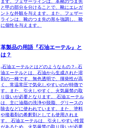
ます。フェザーラインは、革靴のつま先
と甲の部分を分けることで、靴にエレガ
ントな外観を与えます。また、フェザー
ラインは、靴のつま先の形を強調し、靴
に個性を与えます。
革製品の用語『石油エーテル』と
は？
-石油エーテルとはどのようなもの？- 石
油エーテルとは、石油から生成された溶
剤の一種です。無色透明で、揮発性が高
く、常温常圧で気化しやすいのが特徴で
す。また、引火しやすく、火気厳禁の取
り扱いが必要となります。 石油エーテル
は、主に油脂の洗浄や脱脂、グリースの
除去などに使われています。また、塗料
や接着剤の希釈剤としても使用されま
す。 石油エーテルは、引火しやすい性質
があるため、火気厳禁の取り扱いが必要