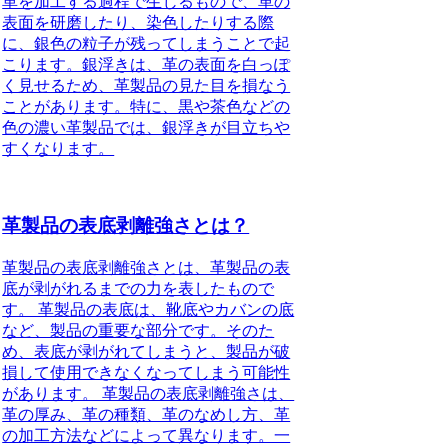
革を加工する過程で生じるもので、革の
表面を研磨したり、染色したりする際
に、銀色の粒子が残ってしまうことで起
こります。銀浮きは、革の表面を白っぽ
く見せるため、革製品の見た目を損なう
ことがあります。特に、黒や茶色などの
色の濃い革製品では、銀浮きが目立ちや
すくなります。
革製品の表底剥離強さとは？
革製品の表底剥離強さとは、革製品の表
底が剥がれるまでの力を表したもので
す。 革製品の表底は、靴底やカバンの底
など、製品の重要な部分です。そのた
め、表底が剥がれてしまうと、製品が破
損して使用できなくなってしまう可能性
があります。 革製品の表底剥離強さは、
革の厚み、革の種類、革のなめし方、革
の加工方法などによって異なります。一