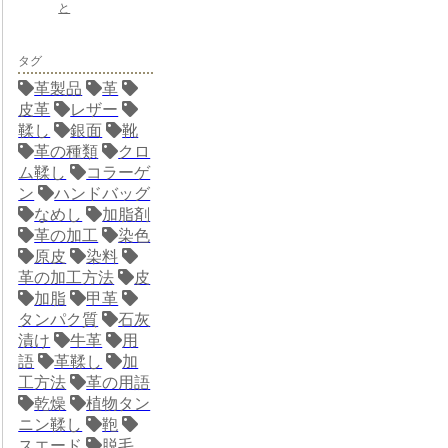
と
タグ
革製品
革
皮革
レザー
鞣し
銀面
靴
革の種類
クロ
ム鞣し
コラーゲ
ン
ハンドバッグ
なめし
加脂剤
革の加工
染色
原皮
染料
革の加工方法
皮
加脂
甲革
タンパク質
石灰
漬け
牛革
用
語
革鞣し
加
工方法
革の用語
乾燥
植物タン
ニン鞣し
鞄
スエード
脱毛