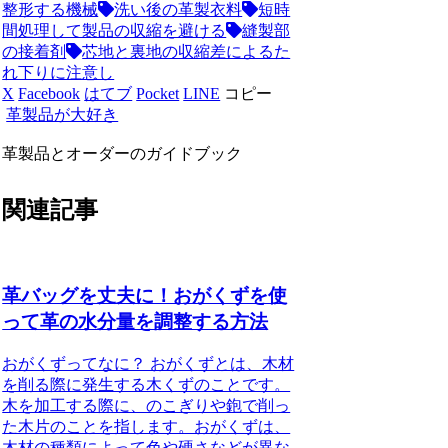
整形する機械
洗い後の革製衣料
短時
間処理して製品の収縮を避ける
縫製部
の接着剤
芯地と裏地の収縮差によるた
れ下りに注意し
X
Facebook
はてブ
Pocket
LINE
コピー
革製品が大好き
革製品とオーダーのガイドブック
関連記事
革バッグを丈夫に！おがくずを使
って革の水分量を調整する方法
おがくずってなに？ おがくずとは、木材
を削る際に発生する木くずのことです。
木を加工する際に、のこぎりや鉋で削っ
た木片のことを指します。おがくずは、
木材の種類によって色や硬さなどが異な