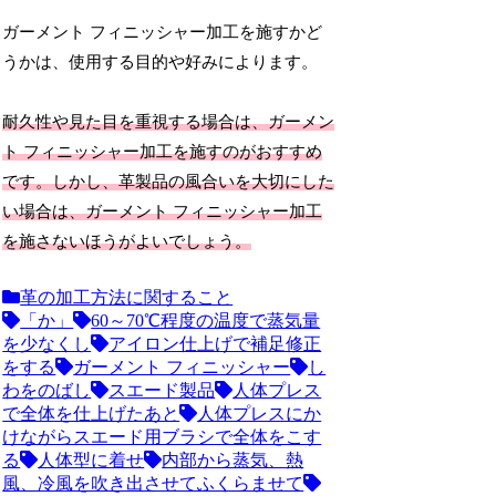
ガーメント フィニッシャー加工を施すかど
うかは、使用する目的や好みによります。
耐久性や見た目を重視する場合は、ガーメン
ト フィニッシャー加工を施すのがおすすめ
です。しかし、革製品の風合いを大切にした
い場合は、ガーメント フィニッシャー加工
を施さないほうがよいでしょう。
革の加工方法に関すること
「か」
60～70℃程度の温度で蒸気量
を少なくし
アイロン仕上げで補足修正
をする
ガーメント フィニッシャー
し
わをのばし
スエード製品
人体プレス
で全体を仕上げたあと
人体プレスにか
けながらスエード用ブラシで全体をこす
る
人体型に着せ
内部から蒸気、熱
風、冷風を吹き出させてふくらませて