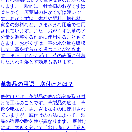
ります。一般的に、針葉樹のおがくずは
柔らかく、広葉樹のおがくずは硬いで
す。おがくずは、燃料や肥料、梱包材、
家畜の敷料など、さまざまな用途で使用
されています。また、おがくずは革の水
分量を調整するために使用することもで
きます。おがくずは、革の水分量を吸収
して、革を柔らかく保つことができま
す。また、おがくずは、革の表面に付着
した汚れを落とす効果もあります。
革製品の用語 底付けとは？
底付けとは、革製品の底の部分を取り付
ける工程のことです。革製品の底は、革
靴や鞄など、さまざまなものに使用され
ていますが、底付けの方法によって、製
品の強度や耐久性が異なります。 底付け
には、大きく分けて「出し底」と「巻き