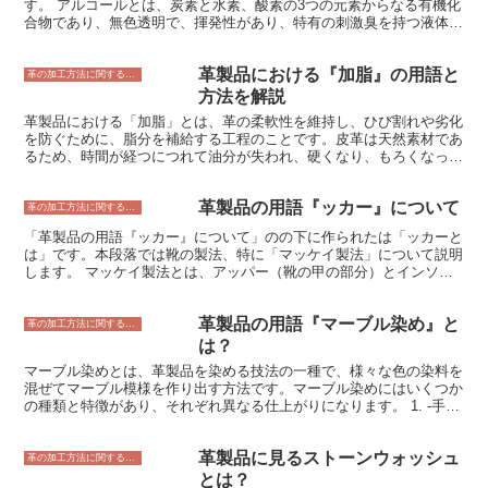
す。 アルコールとは、炭素と水素、酸素の3つの元素からなる有機化
合物であり、無色透明で、揮発性があり、特有の刺激臭を持つ液体で
す。 アルコールには、エタノール、メタノール、イソプロピルアル
コールなど、さまざまな種類があり、それぞれに異なる性質を持って
革製品における『加脂』の用語と
います。 革製品に使用されるアルコールは、主にエタノールです。
革の加工方法に関すること
エタノールは、別名「消毒用アルコール」とも呼ばれ、細菌やウイル
方法を解説
スを殺菌する効果があるため、革製品の洗浄や消毒に使用されます。
革製品における「加脂」とは、革の柔軟性を維持し、ひび割れや劣化
また、エタノールは、革の表面を滑らかにしたり、革のツヤを出した
を防ぐために、脂分を補給する工程のことです。皮革は天然素材であ
りする効果もあるため、革製品の仕上げに使用されることもありま
るため、時間が経つにつれて油分が失われ、硬くなり、もろくなって
す。
しまいます。加脂を行うことで、革の油分を補い、柔軟性と耐久性を
維持することができるのです。 加脂には、いくつかの方法がありま
革製品の用語『ッカー』について
す。1つは、油を直接革に塗り込む方法です。この方法は、手作業で
革の加工方法に関すること
行うことも、機械を使って自動で行うこともできます。もう1つの方
「革製品の用語『ッカー』について」のの下に作られたは「ッカーと
法は、革を油が入った溶液に浸す方法です。この方法は、革を均一に
は」です。本段落では靴の製法、特に「マッケイ製法」について説明
加脂することができ、手作業で行うよりも効率的です。どちらの方法
します。 マッケイ製法とは、アッパー（靴の甲の部分）とインソー
も、革のコンディションに応じて、適切な方法を選択することが大切
ル（靴底の内側にある中敷き）を縫い合わせた後、アウトソール（靴
です。 加脂は、革製品を長持ちさせるために重要な工程です。定期
底の外側）をマッケイミシンで縫い付ける製法です。マッケイ製法
的に加脂を行うことで、革の柔軟性と耐久性を維持し、ひび割れや劣
革製品の用語『マーブル染め』と
は、グッドイヤーウェルト製法やノルベジェーゼ製法よりも簡略化さ
革の加工方法に関すること
化を防ぐことができます。
れており、比較的安価に製造することができます。しかし、マッケイ
は？
製法で製造された靴は、グッドイヤーウェルト製法やノルベジェーゼ
マーブル染めとは、革製品を染める技法の一種で、様々な色の染料を
製法で製造された靴よりも耐久性が劣ると言われています。
混ぜてマーブル模様を作り出す方法です。マーブル染めにはいくつか
の種類と特徴があり、それぞれ異なる仕上がりになります。 1. -手描
きマーブル染め-革職人が手作業で染料を混ぜて模様を作り出す方法
です。マーブル模様の範囲をコントロールすることができ、細部まで
革製品に見るストーンウォッシュ
こだわったデザインが可能になります。 2. -水浸マーブル染め-染料
革の加工方法に関すること
と水を混ぜた液に革を浸して染める方法です。染料が革に浸透してマ
とは？