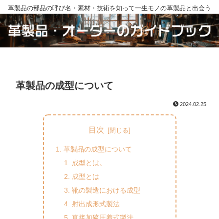
革製品の部品の呼び名・素材・技術を知って一生モノの革製品と出会う
革製品の成型について
2024.02.25
目次
革製品の成型について
成型とは。
成型とは
靴の製造における成型
射出成形式製法
直接加硫圧着式製法