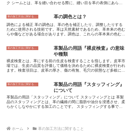
ク シームとは、革を縫い合わせる際に、縫い目を革の表側にあらわ
た、水に濡れる可能性が低い場合は、撥水性が高い革製品を選ぶと良
さないように工夫した縫製方法のことです。これを「袋縫い」ともい
いでしょう。 革製品の防水性を高めるには、定期的に防水スプレー
います。革の表側に縫い目が見えないので、美しく仕上がるのが特徴
を塗布することが大切です。防水スプレーは、革の表面に防水膜を形
革の調色とは？
で、革製品の高級感や品質を高めます。 バック シームは、革製品の
革の加工方法に関すること
成することで、水を浸透させにくくします。防水スプレーは、市販の
あらゆる部位に取り入れる事ができますが、一般的には革製品の底部
ものを購入することができます。 革製品の防水性を高めるために
調色による補正 革の調色は、革の色を補正したり、調整したりする
分に施されることが多く、マチのあるバッグや革小物に使用されるこ
は、水に濡れた後はすぐに拭き取ることも大切です。水に濡れた革製
ために使用される技術です。革は天然素材であるため、革本来の色む
とが多いです。 バック シームは、革を縫い合わせる際に、革の表側
品は、放置すると防水性が低下することがあります。水に濡れた後
らや傷などがある場合があります。調色は、これらの革本来の色むら
に縫い目をあらわさないように工夫した縫製方法です。そのため、革
は、すぐに柔らかい布で拭き取りましょう。
や傷を補正したり、調整したりすることで、革をより美しく仕上げる
製品の表側は縫い目が見えず、美しく仕上がるのが特徴です。バック
ことができます。 調色は、革に染料を塗ったり、色を塗ったりする
シームは、革製品の高級感や品質を高めるためによく使用されます。
革製品の用語『裸皮検査』の意味
ことで行われます。染料は、革に色を浸透させることで、革の色を補
革の加工方法に関すること
正したり、調整したりすることができます。色を塗る場合は、革の表
や種類
面に色を塗ることで、革の色を補正したり、調整したりすることがで
裸皮検査とは、革にする前の生皮を検査することを指します。皮革市
きます。 調色は、革の種類や状態によって、異なる方法で行われま
場では、生皮の品質を評価して価格を決めるために裸皮検査が行われ
す。革の種類によっては、染料を使用することができない場合があ
ます。検査項目は、皮革の厚さ、傷の有無、毛穴の状態など多岐にわ
り、その場合は、色を塗ることで調色を行う必要があります。また、
たります。 裸皮検査を怠ると、革製品の品質に重大な影響が出る可
革の状態によっては、調色を行うことができない場合があり、その場
能性があります。例えば、傷の多い生皮から作られた革製品は、耐久
合は、革の表面を補修したり、交換したりする必要があります。
革製品の用語『スタッフィング』
性が低くなります。また、毛穴の詰まった生皮から作られた革製品
革の加工方法に関すること
は、通気性が悪くなることがあります。 そのため、革製品の品質を
について
保証するためには、裸皮検査が欠かせません。また、皮の品質を評価
革製品の用語「スタッフィング」について スタッフィングとは 革製
するための基準を定めて、客観的な検査を実施することが大切です。
品のスタッフィングとは、革の繊維の間に脂肪や油分を浸透させ、柔
らかくしなやかにする加工のことです。 スタッフィングする事で、
革は柔軟性が増し、防水性や耐水性も向上します。 また、スタッフ
ィングは革の質感や風合いを変える役割もあります。例えば、クロム
鞣しの革は比較的硬いですが、スタッフィングすることで柔らかく仕
上げることができます。また、アニリン仕上げの革は、スタッフィン
ホーム
革の加工方法に関すること
グすることでより光沢が出ます。 スタッフィングは、革の仕上げ工