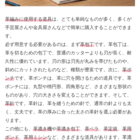
革編みに使用する道具
は、とても単純なものが多く、多くが
手芸屋さんや金具屋さんなどで簡単に購入することができま
す。
必ず用意する必要があるのは、まず
革包丁
です。革包丁は、
革を切るための包丁で、普通のカッターよりも刃が長く、耐
久性に優れています。刃の形は刃先が丸みを帯びたものや、
斜めにカットされたものなど、種類が豊富です。次に、
革ポ
ンチ
です。革ポンチは、革に穴を開けるための道具です。革
ポンチには、丸型や楕円形、四角形など、さまざまな形状の
ものがあり、穴の大きさを変えることができます。そして、
革針
です。革針は、革を縫うための針で、通常の針よりも太
く、丈夫です。革の厚みに合った太さの革針を選ぶ必要があ
ります。
この他にも、
革漉き機
や
革漉き包丁
、
革ベラ
、
革定規
、
革用
ボンド
、
革用ミシン
など、さまざまな道具があります。革漉