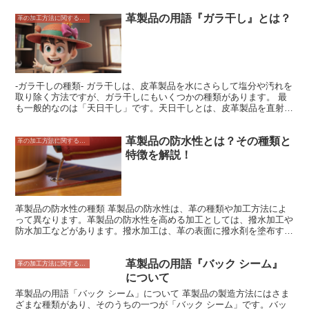
革製品の用語『ガラ干し』とは？
革の加工方法に関すること
-ガラ干しの種類- ガラ干しは、皮革製品を水にさらして塩分や汚れを
取り除く方法ですが、ガラ干しにもいくつかの種類があります。 最
も一般的なのは「天日干し」です。天日干しとは、皮革製品を直射日
光に当てて乾燥させる方法です。天日干しは、皮革製品を短時間で乾
燥させることができますが、直射日光が皮革製品に悪影響を与える可
革製品の防水性とは？その種類と
能性があるため、注意が必要です。 「陰干し」は、皮革製品を直射
革の加工方法に関すること
日光を避け、風通しの良い場所で乾燥させる方法です。陰干しは、天
特徴を解説！
日干しよりも時間がかかりますが、皮革製品に悪影響を与える可能性
が低くなります。 「木陰干し」は、皮革製品を木陰に吊るして乾燥
させる方法です。木陰干しは、陰干しよりも風通しがよく、皮革製品
を短時間で乾燥させることができます。 ガラ干しは、皮革製品を長
持ちさせるために必要な作業です。ガラ干しをすることで、皮革製品
革製品の防水性の種類 革製品の防水性は、革の種類や加工方法によ
の塩分や汚れを取り除き、皮革製品を柔らかくすることができます。
って異なります。革製品の防水性を高める加工としては、撥水加工や
防水加工などがあります。撥水加工は、革の表面に撥水剤を塗布する
ことで、水をはじきやすくします。防水加工は、革の表面に防水膜を
形成することで、水を浸透させにくくします。 撥水加工は、防水加
革製品の用語『バック シーム』
工よりも防水性が低いですが、革の風合いを損なわないというメリッ
革の加工方法に関すること
トがあります。防水加工は、撥水加工よりも防水性が高いですが、革
について
の風合いが損なわれるというデメリットがあります。 革製品の防水
革製品の用語「バック シーム」について 革製品の製造方法にはさま
性は、用途に合わせて選ぶことが大切です。例えば、雨や雪の日によ
ざまな種類があり、そのうちの一つが「バック シーム」です。バッ
く使用する場合は、防水性が高い革製品を選ぶ必要があります。ま