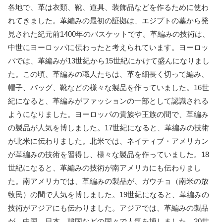
各地で、革は衣類、靴、道具、装飾品などを作るために使わ
れてきました。革編みの最初の証拠は、エジプトの墓から発
見された紀元前1400年のバスケットです。革編みの技術は、
中世にヨーロッパに伝わったと考えられています。ヨーロッ
パでは、革編みが13世紀から15世紀にかけて盛んになりまし
た。この頃、革編みの職人たちは、革を細長く切って編み、
帽子、バッグ、靴などの様々な製品を作っていました。16世
紀になると、革編みがファッションの一部として認識される
ようになりました。ヨーロッパの貴族や王族の間で、革編み
の製品が人気を博しました。17世紀になると、革編みの技術
が北米に伝わりました。北米では、ネイティブ・アメリカン
が革編みの技術を習得し、様々な製品を作っていました。18
世紀になると、革編みの技術が南アメリカにも伝わりまし
た。南アメリカでは、革編みの製品が、ガウチョ（南米の放
牧民）の間で人気を博しました。19世紀になると、革編みの
技術がアジアにも伝わりました。アジアでは、革編みの製品
が、中国、日本、韓国などの国々で人気を博しました。20世