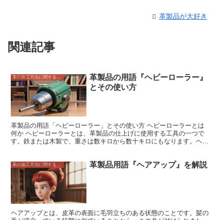
革製品が大好き
関連記事
革製品の用語『ヘビーローラー』
革の加工方法に関すること
とその使い方
革製品の用語「ヘビーローラー」とその使い方 ヘビーローラーとは
何か ヘビーローラーとは、革製品の仕上げに使用する工具の一つで
す。鉄または木製で、重さは数キロから数十キロにもなります。ヘビ
ーローラーは、革に圧力をかけて艶を出したり、シボを消したり、表
面を整えたりするために使います。ヘビーローラーは、革製品の仕上
革製品用語『ヘアアップ』を解説
げに欠かせない工具です。
革の加工方法に関すること
ヘアアップとは、皮革の表面に毛羽立ちのある状態のことです。髪の