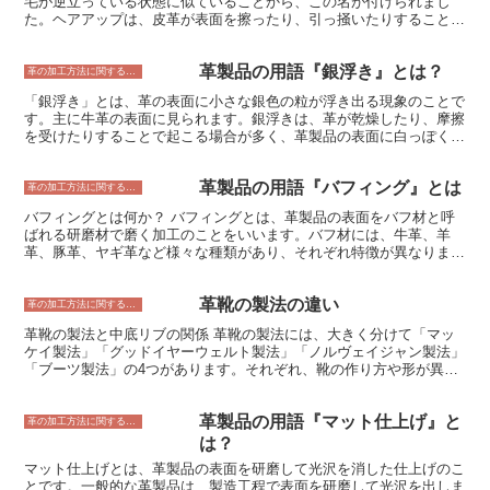
毛が逆立っている状態に似ていることから、この名が付けられまし
た。ヘアアップは、皮革が表面を擦ったり、引っ掻いたりすることで
発生します。軽量の革では特に発生しやすく、また、使用時間が経つ
につれて、ヘアアップが起きやすくなります。 ヘアアップは、皮革
革製品の用語『銀浮き』とは？
の風合いを損なうこともありますし、ひっかかりの原因となることも
革の加工方法に関すること
あります。そのため、ヘアアップを防止するためには、皮革を擦った
「銀浮き」とは、革の表面に小さな銀色の粒が浮き出る現象のことで
り、引っ掻いたりすることがないようにすることが大切です。また、
す。主に牛革の表面に見られます。銀浮きは、革が乾燥したり、摩擦
ヘアアップが起こってしまった場合は、毛羽立ちを整えるために、ス
を受けたりすることで起こる場合が多く、革製品の表面に白っぽく見
エードブラシやサンドペーパーなどで表面を軽くこすると良いでしょ
えるのが特徴です。銀浮きは、革の品質に影響を与えるものではあり
う。
ませんが、見た目上の問題から、革製品の価値を下げてしまうことが
革製品の用語『バフィング』とは
あります。銀浮きを防ぐために、革製品を乾燥させすぎないように注
革の加工方法に関すること
意したり、摩擦を受けないようにしたりすることが大切です。 ま
バフィングとは何か？ バフィングとは、革製品の表面をバフ材と呼
た、革製品の銀浮きは、革の表面に浮き出た銀色の粒子を指します。
ばれる研磨材で磨く加工のことをいいます。バフ材には、牛革、羊
銀浮きは、革を加工する過程で生じるもので、革の表面を研磨した
革、豚革、ヤギ革など様々な種類があり、それぞれ特徴が異なりま
り、染色したりする際に、銀色の粒子が残ってしまうことで起こりま
す。牛革は耐久性があり、羊革は柔らかく、豚革は弾力性があり、ヤ
す。銀浮きは、革の表面を白っぽく見せるため、革製品の見た目を損
ギ革は滑らかな手触りが特徴です。 バフィング加工を行うことで、
なうことがあります。特に、黒や茶色などの色の濃い革製品では、銀
革靴の製法の違い
革製品の表面を滑らかにしたり、光沢を出したり、風合いを良くした
革の加工方法に関すること
浮きが目立ちやすくなります。
りすることができます。また、バフィング加工によって、革製品は汚
革靴の製法と中底リブの関係 革靴の製法には、大きく分けて「マッ
れや傷が付きにくくなり、より丈夫になります。
ケイ製法」「グッドイヤーウェルト製法」「ノルヴェイジャン製法」
「ブーツ製法」の4つがあります。それぞれ、靴の作り方や形が異な
り、靴の履き心地や耐久性にも違いがあります。 マッケイ製法は、
最もシンプルな製法で、中底と靴底を直接縫い合わせます。中底リブ
革製品の用語『マット仕上げ』と
は使用しません。この製法で作られた靴は、軽量で柔らかく、履き心
革の加工方法に関すること
地が良いのが特徴です。しかし、耐久性は他の製法に比べて劣りま
は？
す。 グッドイヤーウェルト製法は、中底と靴底の間に中底リブを挟
マット仕上げとは、革製品の表面を研磨して光沢を消した仕上げのこ
んで縫い合わせる製法です。中底リブは、靴の強度と耐久性を高める
とです。一般的な革製品は、製造工程で表面を研磨して光沢を出しま