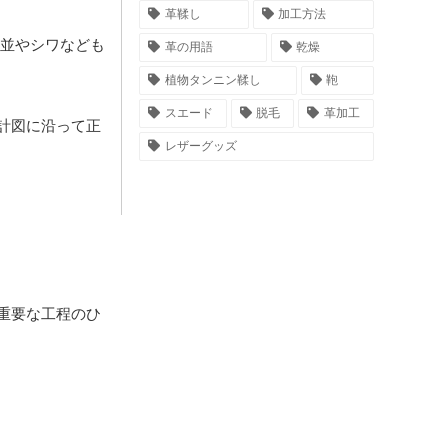
革鞣し
加工方法
並やシワなども
革の用語
乾燥
植物タンニン鞣し
鞄
スエード
脱毛
革加工
計図に沿って正
レザーグッズ
重要な工程のひ