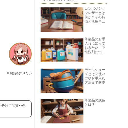
コンポジショ
ンレザーとは
何か？その特
徴と活用事例
を紹介
革製品のお手
入れに知って
おきたい！中
性洗剤につい
て
デッキシュー
革製品を知りたい
ズとは？使い
方やお手入れ
方法まで解説
革製品の脱色
とは？
仕分けて品質や色