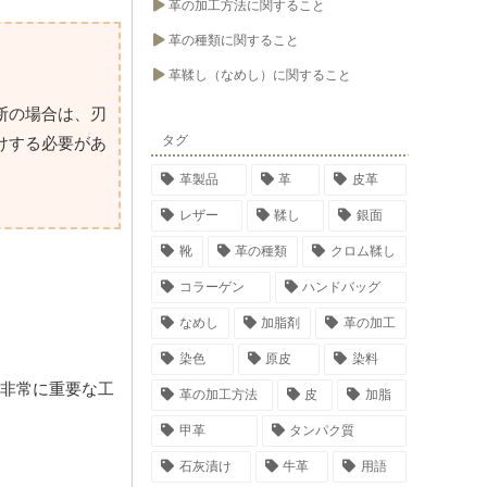
革の加工方法に関すること
革の種類に関すること
革鞣し（なめし）に関すること
断の場合は、刃
タグ
けする必要があ
革製品
革
皮革
レザー
鞣し
銀面
靴
革の種類
クロム鞣し
コラーゲン
ハンドバッグ
なめし
加脂剤
革の加工
染色
原皮
染料
非常に重要な工
革の加工方法
皮
加脂
甲革
タンパク質
石灰漬け
牛革
用語