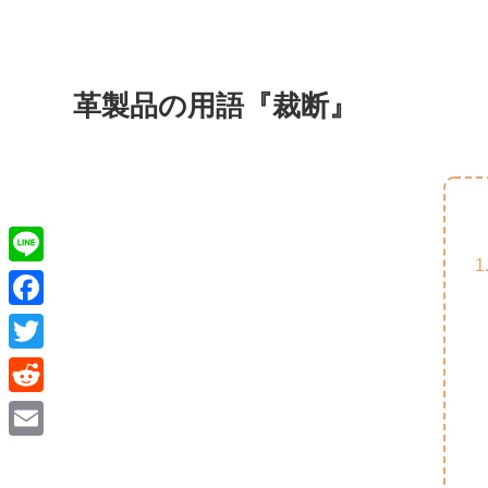
革製品の用語『裁断』
L
i
F
n
a
T
e
c
w
R
e
i
e
E
b
t
d