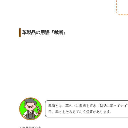
m
o
t
d
a
o
e
i
i
k
r
t
l
革製品の用語『裁断』
裁断とは、革の上に型紙を置き、型紙に沿ってナイ
目、厚さをそろえておく必要があります。
革製品の研究家