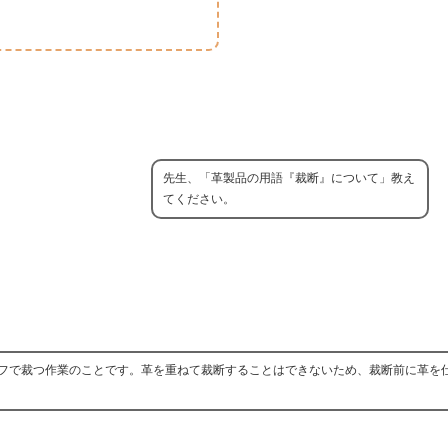
先生、「革製品の用語『裁断』について」教え
てください。
フで裁つ作業のことです。革を重ねて裁断することはできないため、裁断前に革を