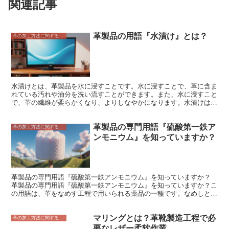
関連記事
革製品の用語『水漬け』とは？
革の加工方法に関すること
水漬けとは、革製品を水に浸すことです。水に浸すことで、革に含ま
れている汚れや油分を洗い流すことができます。また、水に浸すこと
で、革の繊維が柔らかくなり、よりしなやかになります。水漬けは、
革製品を長持ちさせるための大切な工程です。 水漬けには、大きく
分けて2つの方法があります。1つは、革製品を丸ごと水に浸す方法
革製品の専門用語『硫酸第一鉄ア
です。この方法は、革製品全体を均一に水に浸すことができるので、
革の加工方法に関すること
汚れや油分をしっかり洗い流すことができます。ただし、革製品が水
ンモニウム』を知っていますか？
に長時間浸っていると、革が水分を吸い過ぎて傷んでしまうことがあ
ります。そのため、革製品を丸ごと水に浸す時間は、数分程度にする
ことが大切です。 もう1つの方法は、革製品の表面だけを水に濡らす
方法です。この方法は、革製品の汚れや油分を部分的に洗い流すこと
ができます。また、革製品の表面だけを水に濡らすことで、革が水分
革製品の専門用語『硫酸第一鉄アンモニウム』を知っていますか？
を吸い過ぎて傷んでしまうことを防ぐことができます。
革製品の専門用語『硫酸第一鉄アンモニウム』を知っていますか？こ
の用語は、革をなめす工程で用いられる薬品の一種です。なめしと
は、皮を革へと加工する工程のことで、硫酸第一鉄アンモニウムは、
この工程で皮に含まれるタンパク質を分解し、柔らかくする働きをし
マリングとは？革靴製造工程で必
ます。また、硫酸第一鉄アンモニウムは、革の色を濃くしたり、防水
革の加工方法に関すること
性を高めたりする効果も期待できます。使用量は、皮の厚さやなめす
要なレザー柔软作業