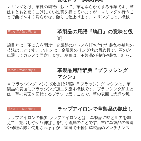
目的によって異なりますが、一般的には革の重量に対して10～20％
マリングとは、革靴の製造において、革を柔らかくする作業です。革
程度添加されます。
はもともと硬く曲げにくい性質を持っていますが、マリングを行うこ
とで曲げやすく滑らかな手触りに仕上げます。マリングには、機械を
使って革を叩いて柔らかくする方法と、手で革を揉みほぐす方法があ
ります。どちらも、革の繊維をほぐして柔軟性を持たせる効果があり
革製品の用語『鳩目』の意味と役
ます。 革靴の製造工程では、マリングは靴の履き心地に大きく影響
革の加工方法に関すること
します。革が硬いと、靴を履いたときに足が痛くなったり、動きにく
割
くなったりします。また、革が柔らかいと、靴を履いたときに足に馴
鳩目とは、革に穴を開けて金属製のハトメを打ち付けた装飾や補強の
染みやすく、履き心地が良くなります。そのため、マリングは革靴の
技法のことです。 ハトメは、金属製のリング状の留め具で、革の穴
製造において重要な工程の一つです。
に通してカシメて固定します。鳩目は、革製品の補強や装飾、紐を通
すための穴として使用されます。革の穴をくり抜くための工具を革ポ
ンチ、ハトメを固定する工具をカシメポンチといいます。 鳩目に
革製品用語辞典『ブラッシング
は、様々な種類があります。 丸型、四角型、ハート型、星型など、
革の加工方法に関すること
形や大きさ、素材も様々です。また、ハトメの色も、ゴールド、シル
マシン』
バー、ブロンズ、ブラックなど、様々なものがあります。鳩目の種類
-# ブラッシング マシンの役割と特徴 -# ブラッシング マシンは、革
は、革製品のデザインや用途に合わせて選ぶことができます。
製品の表面にブラッシング加工を施す機械です。ブラッシング加工と
は、革の表面を回転するブラシで磨くことで、革の表面に光沢や風合
いを出す加工のことです。ブラッシング マシンは、革製品の製造工
程において、革の仕上げ加工として使用されます。 ブラッシング マ
ラップアイロンで革製品の艶出し
シンは、主に以下の特徴があります。 * 回転するブラシで革の表面を
革の加工方法に関すること
磨くことで、革の表面に光沢や風合いを出すことができる。 * ブラッ
ラップアイロンの概要 ラップアイロンとは、革製品に熱と圧力を加
シング加工は、革の表面の汚れやキズを目立たなくする効果がある。
えて、艶出しやシワ伸ばしを行う道具のことです。主に革製品の製造
* ブラッシング加工は、革の表面を滑らかにすることで、革製品の耐
や修理の際に使用されますが、家庭で手軽に革製品のメンテナンスを
久性を向上させる効果がある。 ブラッシング マシンは、革製品の製
行う際にも使用することができます。 ラップアイロンの構造は、熱
造工程において重要な役割を果たしている機械です。ブラッシング加
源となる電気ヒーターと、その熱を革製品に伝えるアイロンヘッドで
工を施すことで、革製品の表面に光沢や風合いを出すことができ、革