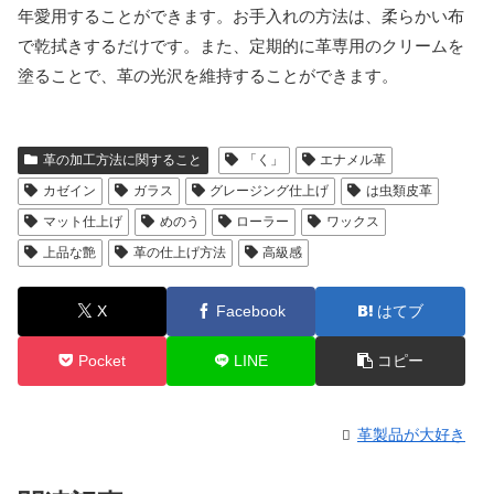
年愛用することができます。お手入れの方法は、柔らかい布
で乾拭きするだけです。また、定期的に革専用のクリームを
塗ることで、革の光沢を維持することができます。
革の加工方法に関すること
「く」
エナメル革
カゼイン
ガラス
グレージング仕上げ
は虫類皮革
マット仕上げ
めのう
ローラー
ワックス
上品な艶
革の仕上げ方法
高級感
X
Facebook
はてブ
Pocket
LINE
コピー
革製品が大好き