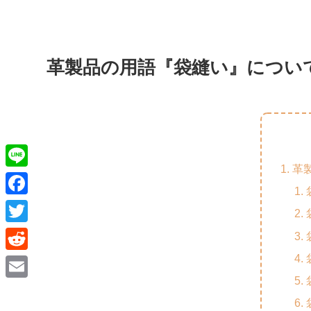
革製品の用語『袋縫い』につい
革
L
i
F
n
a
T
e
c
w
R
e
i
e
E
b
t
d