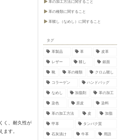
革の加工方法に関すること
革の種類に関すること
革鞣し（なめし）に関すること
タグ
革製品
革
皮革
レザー
鞣し
銀面
靴
革の種類
クロム鞣し
コラーゲン
ハンドバッグ
なめし
加脂剤
革の加工
染色
原皮
染料
革の加工方法
皮
加脂
くく、耐久性が
甲革
タンパク質
えます。
石灰漬け
牛革
用語