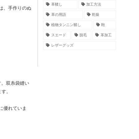
革鞣し
加工方法
は、手作りのぬ
革の用語
乾燥
植物タンニン鞣し
鞄
スエード
脱毛
革加工
レザーグッズ
す。双糸袋縫い
ます。
に優れていま