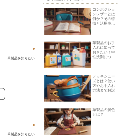
コンポジショ
ンレザーとは
何か？その特
徴と活用事例
を紹介
革製品のお手
入れに知って
おきたい！中
性洗剤につい
革製品を知りたい
て
デッキシュー
ズとは？使い
方やお手入れ
方法まで解説
。
革製品の脱色
とは？
革製品を知りたい