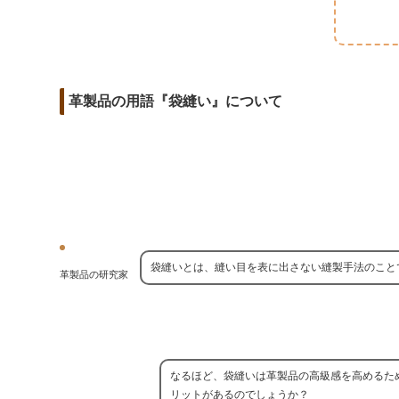
m
o
t
d
a
o
e
i
i
k
r
t
l
革製品の用語『袋縫い』について
袋縫いとは、縫い目を表に出さない縫製手法のこと
革製品の研究家
なるほど、袋縫いは革製品の高級感を高めるた
リットがあるのでしょうか？