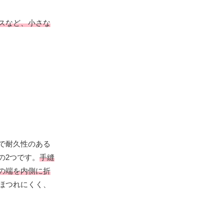
スなど、小さな
で耐久性のある
の2つです。
手縫
の端を内側に折
ほつれにくく、