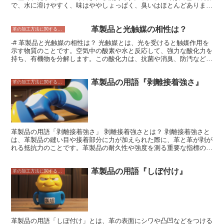
で、水に溶けやすく、味はややしょっぱく、臭いはほとんどありませ
ん。アンモニアと塩酸の反応によって生成され、工業的にはアンモニ
アと二酸化炭素を反応させて得られます。塩化アンモニウムは、電
革製品と光触媒の相性は？
池、肥料、医薬品、染料、皮なめしなどの様々な用途に使用されてい
革の加工方法に関すること
ます。
-# 革製品と光触媒の相性は？ 光触媒とは、光を受けると触媒作用を
示す物質のことです。空気中の酸素や水と反応して、強力な酸化力を
持ち、有機物を分解します。この酸化力は、抗菌や消臭、防汚などの
効果があると言われています。 光触媒は、二酸化チタンや酸化亜鉛
などの金属酸化物を主成分としています。これらの金属酸化物は、太
革製品の用語『剥離接着強さ』
陽光や蛍光灯などの光を受けると、電子が励起され、触媒作用を示
革の加工方法に関すること
し、他の物質と反応しやすくなります。 光触媒は、空気中の酸素や
水と反応して、ヒドロキシルラジカルやスーパーオキシドアニオンラ
ジカルなどの活性酸素を生成します。これらの活性酸素は、有機物を
分解する働きがあり、抗菌や消臭、防汚などの効果があると言われて
います。
革製品の用語「剥離接着強さ」 剥離接着強さとは？ 剥離接着強さと
は、革製品の縫い目や接着部分に力が加えられた際に、革と革が剥が
れる抵抗力のことです。革製品の耐久性や強度を測る重要な指標の一
つで、革製品の品質を左右する重要な要素です。 剥離接着強さは、
革の厚さや種類、接着剤の品質や塗布量、縫製方法などによって異な
革製品の用語『しぼ付け』
ります。一般的に、革が厚く、接着剤の品質が良く、縫製方法が適切
革の加工方法に関すること
であれば、剥離接着強さは高くなります。 剥離接着強さが低い革製
品は、使用中に縫い目や接着部分から革が剥がれてしまうことがあり
ます。これは、革製品の耐久性や強度を低下させ、製品の寿命を縮め
てしまう可能性があります。 そのため、革製品を選ぶ際には、剥離
接着強さが高い製品を選ぶことが重要です。剥離接着強さは、革製品
の品質を保証する重要な指標の一つであり、製品の耐久性や強度を測
革製品の用語「しぼ付け」とは、革の表面にシワや凸凹などをつける