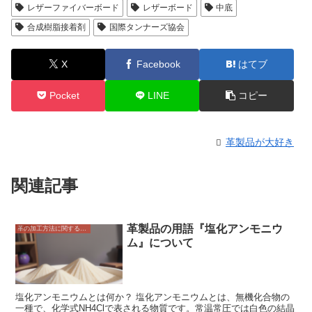
レザーファイバーボード
レザーボード
中底
合成樹脂接着剤
国際タンナーズ協会
X
Facebook
はてブ
Pocket
LINE
コピー
革製品が大好き
関連記事
革製品の用語『塩化アンモニウ
革の加工方法に関すること
ム』について
塩化アンモニウムとは何か？ 塩化アンモニウムとは、無機化合物の
一種で、化学式NH4Clで表される物質です。常温常圧では白色の結晶