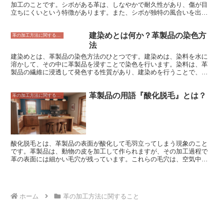
る上で重要な要素です。
加工のことです。シボがある革は、しなやかで耐久性があり、傷が目
立ちにくいという特徴があります。また、シボが独特の風合いを出し
てくれるため、靴やバッグ、財布などの革製品に広く使用されていま
す。 しぼ付けには、主に機械式と手付けの2つの方法があります。機
建染めとは何か？革製品の染色方
械式は、革を専用の機械で挟み込んで圧力を加えてシボをつけます。
革の加工方法に関すること
手付けは、職人が革を手で揉んだり叩いたりしてシボをつけます。手
法
付けの方が手間がかかりますが、より自然な風合いのシボをつけるこ
建染めとは、革製品の染色方法のひとつです。建染めは、染料を水に
とができます。
溶かして、その中に革製品を浸すことで染色を行います。染料は、革
製品の繊維に浸透して発色する性質があり、建染めを行うことで、革
製品を均一に染色することができます。 建染めは、革製品の染色方
法としては最も一般的な方法のひとつです。建染めを行うことで、革
革製品の用語『酸化脱毛』とは？
製品をさまざまな色に染めることができ、また、染料の濃度を調整す
革の加工方法に関すること
ることで、色の濃淡を調節することもできます。また、建染めは、革
製品に防水効果を与えるため、革製品の耐久性を高める効果もありま
す。
酸化脱毛とは、革製品の表面が酸化して毛羽立ってしまう現象のこと
です。革製品は、動物の皮を加工して作られますが、その加工過程で
革の表面には細かい毛穴が残っています。これらの毛穴は、空気中の
酸素や湿気と触れることで酸化し、毛羽立ってしまいます。毛羽立っ
てしまった革製品は、見た目が悪くなるだけでなく、触り心地も悪く
なります。また、毛羽立っている部分から革が破れてしまうこともあ
ります。 酸化脱毛を防ぐためには、革製品を直射日光や湿気の多い
ホーム
革の加工方法に関すること
場所に長時間放置しないことが大切です。また、革製品に汚れが付着
した場合は、すぐに柔らかい布やブラシで汚れを落とすようにしまし
ょう。革製品の汚れを落とす際は、水や洗剤を使用しないように注意