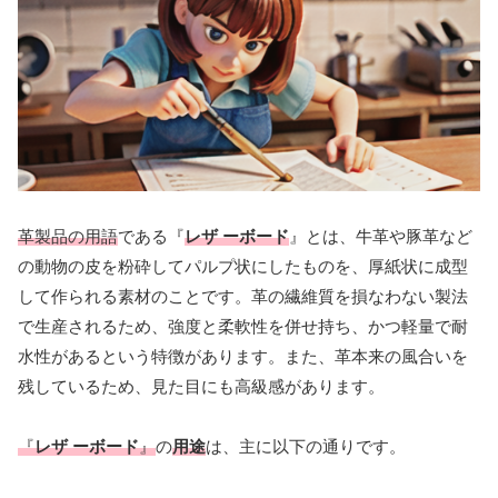
革製品の用語
である『
レザ ーボード
』とは、牛革や豚革など
の動物の皮を粉砕してパルプ状にしたものを、厚紙状に成型
して作られる素材のことです。革の繊維質を損なわない製法
で生産されるため、強度と柔軟性を併せ持ち、かつ軽量で耐
水性があるという特徴があります。また、革本来の風合いを
残しているため、見た目にも高級感があります。
『
レザ ーボード
』
の
用途
は、主に以下の通りです。