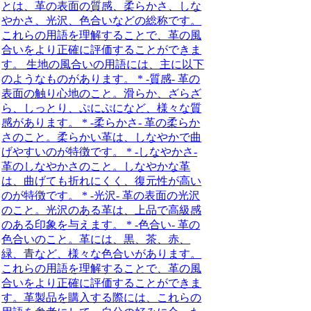
とは、革の表面の質感、柔らかさ、しな
やかさ、光沢、色合いなどの総称です。
これらの用語を理解することで、革の風
合いをより正確に評価することができま
す。 生地の風合いの用語には、主に以下
のようなものがあります。 * -質感- 革の
表面の触り心地のこと。滑らか、ざらざ
ら、しっとり、ぷにぷになど、様々な質
感があります。 * -柔らかさ- 革の柔らか
さのこと。柔らかい革は、しなやかで曲
げやすいのが特徴です。 * -しなやかさ-
革のしなやかさのこと。しなやかな革
は、曲げても折れにくく、復元性が高い
のが特徴です。 * -光沢- 革の表面の光沢
のこと。光沢のある革は、上品で高級感
のある印象を与えます。 * -色合い- 革の
色合いのこと。革には、黒、茶、赤、
緑、青など、様々な色合いがあります。
これらの用語を理解することで、革の風
合いをより正確に評価することができま
す。革製品を購入する際には、これらの