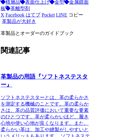
積層品
表面仕上げ
金型
金属鏡面
板
革離型剤
X
Facebook
はてブ
Pocket
LINE
コピー
革製品が大好き
革製品とオーダーのガイドブック
関連記事
革製品の用語『ソフトネステスタ
ー』
ソフトネステスターとは、革の柔らかさ
を測定する機械のことです。革の柔らか
さは、革の品質評価において重要な要素
のひとつです。革が柔らかいほど、履き
心地や使い心地が良くなります。また、
柔らかい革は、加工や縫製がしやすいと
いうメリットもあります。 ソフトネステ