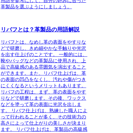
用語を参考にして、自分の好みに合った
革製品を選ぶようにしましょう。
リバフとは？革製品の用語解説
リバフとは、なめし革の表面をやすりな
どで研磨し、きめ細やかな手触りや光沢
を出す仕上げのことです。 一般的には、
靴やバッグなどの革製品に使用され、上
品で高級感のある雰囲気を演出すること
ができます。また、リバフ仕上げは、革
の表面の凹凸をなくし、汚れや傷がつき
にくくなるというメリットもあります。
リバフの工程は、まず、革の表面をやす
りなどで研磨します。その後、ワックス
などを塗って革の表面に光沢を出しま
す。 リバフ仕上げは、熟練した職人によ
って行われることが多く、その技術力の
高さによって仕上がりの美しさが決まり
ます。 リバフ仕上げは、革製品の高級感