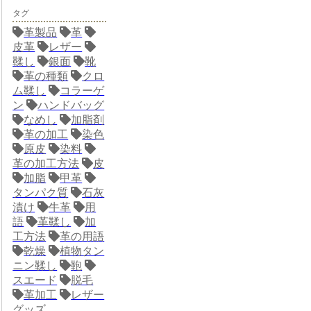
タグ
革製品
革
皮革
レザー
鞣し
銀面
靴
革の種類
クロ
ム鞣し
コラーゲ
ン
ハンドバッグ
なめし
加脂剤
革の加工
染色
原皮
染料
革の加工方法
皮
加脂
甲革
タンパク質
石灰
漬け
牛革
用
語
革鞣し
加
工方法
革の用語
乾燥
植物タン
ニン鞣し
鞄
スエード
脱毛
革加工
レザー
グッズ