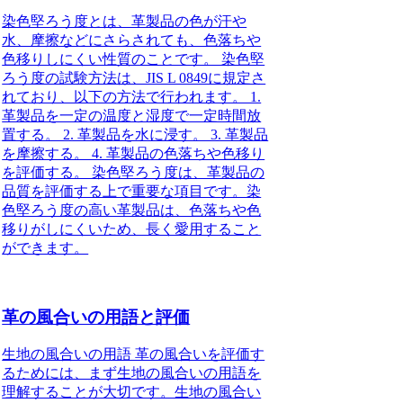
染色堅ろう度とは、革製品の色が汗や
水、摩擦などにさらされても、色落ちや
色移りしにくい性質のことです。 染色堅
ろう度の試験方法は、JIS L 0849に規定さ
れており、以下の方法で行われます。 1.
革製品を一定の温度と湿度で一定時間放
置する。 2. 革製品を水に浸す。 3. 革製品
を摩擦する。 4. 革製品の色落ちや色移り
を評価する。 染色堅ろう度は、革製品の
品質を評価する上で重要な項目です。染
色堅ろう度の高い革製品は、色落ちや色
移りがしにくいため、長く愛用すること
ができます。
革の風合いの用語と評価
生地の風合いの用語 革の風合いを評価す
るためには、まず生地の風合いの用語を
理解することが大切です。生地の風合い