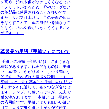
を高め、汚れや傷がつきにくくなるとい
うメリットがあるため、靴やバッグなど
の革製品に使用されることが多いです。
また、リバフ仕上げは、革の表面の凹凸
をなくすことで、革の風合いを損なうこ
となく、汚れや傷がつきにくくすること
ができます。
革製品の用語『手縫い』について
-手縫いの種類- 手縫いには、さまざまな
種類があります。代表的なものは、平縫
い、本縫い、かがり縫い、まつり縫いな
どです。それぞれの特徴を説明します。 -
平縫い-は、最も基本的な手縫いの方法で
す。針を布に通して、布をつなぎ合わせ
ます。シンプルな縫い方ですが、丈夫で
耐久性があります。 -本縫い-は、平縫い
の応用編です。平縫いよりも細かい縫い
目で、より丈夫な縫い上がりが特徴で