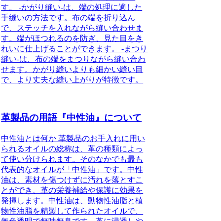
す。 -かがり縫い-は、端の処理に適した
手縫いの方法です。布の端を折り込ん
で、ステッチを入れながら縫い合わせま
す。端がほつれるのを防ぎ、見た目をき
れいに仕上げることができます。 -まつり
縫い-は、布の端をまつりながら縫い合わ
せます。かがり縫いよりも細かい縫い目
で、より丈夫な縫い上がりが特徴です。
革製品の用語『中性油』について
中性油とは何か 革製品のお手入れに用い
られるオイルの総称は、革の種類によっ
て使い分けられます。そのなかでも最も
代表的なオイルが「中性油」です。中性
油は、素材を傷つけずに汚れを落とすこ
とができ、革の栄養補給や保護に効果を
発揮します。中性油は、動物性油脂と植
物性油脂を精製して作られたオイルで、