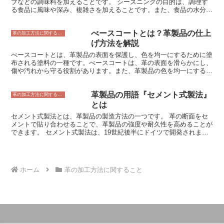
ブなどの調味料を加えることです。 シーズニングの目的は、調理す
カジュアルシューズ、ドレスシューズなど、さまざまな靴に使用され
る食品に風味や深み、複雑さを加えることです。また、食品の水分を
ています。
保持する働きもあります。 シーズニングは、料理の味付けの重要な
要素であり、食品の風味を最大限に引き出すことができます。また、
べースコートとは？革製品の仕上
シーズニングは、食品の保存性を高める効果もあります。 シーズニ
革の加工方法に関すること
ングには、生肉や野菜をマリネする、下味をつける、焼く、炒めるな
げ方法を解説
ど、さまざまな方法があります。 シーズニングの方法は、食品の種
べースコートとは、革製品の表面を保護し、色を均一にするために塗
類や調理方法によって異なります。 -例- * 鶏肉を焼くときは、塩、こ
布される塗料の一種です。べースコートは、革の表面を滑らかにし、
しょう、ガーリックパウダー、パプリカパウダーなどでシーズニング
傷や汚れから守る役割があります。また、革製品の色を均一にするこ
します。 * 野菜を炒める時は、塩、こしょう、ニンニク、しょうがな
とで、美しい仕上がりに貢献します。べースコートは、革製品の種類
どでシーズニングします。 * 魚を焼くときは、塩、こしょう、レモン
や用途に応じて、さまざまなものが使用されています。例えば、靴や
汁、ハーブなどでシーズニングします。 シーズニングは、料理をよ
革製品の用語『セメント式製法』
バッグなどの革製品には、耐久性と耐水性に優れたウレタン樹脂系の
革の加工方法に関すること
り美味しくする効果的な方法であり、さまざまな料理に使用すること
べースコートが使用されることが多くあります。一方、家具や内装な
とは
ができます。
どの革製品には、柔軟性と通気性に優れたアクリル樹脂系のべースコ
セメント式製法とは、革製品の製造方法の一つです。 革の断面をセ
ートが使用されることが多くあります。
メントで貼り合わせることで、革製品の強度や耐久性を高めることが
できます。 セメント式製法は、19世紀後半にドイツで開発されまし
た。それまでは、革製品は糸で縫い合わせて作られていましたが、セ
メント式製法の登場により、より丈夫で長持ちする革製品を製造する
ことが可能になりました。 セメント式製法で作られた革製品は、耐
久性が高く、水にも強いという特徴があります。そのため、鞄や靴、
ホーム
革の加工方法に関すること
財布など、さまざまな革製品に使用されています。また、セメント式
製法は、革を貼り合わせることでさまざまな形状の革製品を製造する
ことができるため、デザイン性にも優れています。