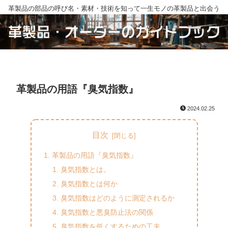
革製品の部品の呼び名・素材・技術を知って一生モノの革製品と出会う
革製品の用語『臭気指数』
2024.02.25
目次
革製品の用語『臭気指数』
臭気指数とは。
臭気指数とは何か
臭気指数はどのように測定されるか
臭気指数と悪臭防止法の関係
臭気指数を低くするための工夫