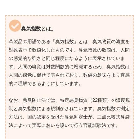
臭気指数とは。
革製品の用語である「臭気指数」とは、臭気物質の濃度を
対数表示で数値化したものです。臭気指数の数値は、人間
の感覚的な強さと同じ程度になるように表示されていま
す。人間の嗅覚は対数関数的に増減するため、臭気指数は
人間の感覚に似せて表されており、数値の意味をより直感
的に理解できるようにしています。
なお、悪臭防止法では、特定悪臭物質（22種類）の濃度規
制と臭気指数による規制がされています。臭気指数の測定
方法は、国の認定を受けた臭気判定士が、三点比較式臭袋
法によって実際においを嗅いで行う官能試験法です。