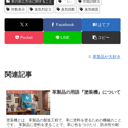
革の加工方法に関すること
「シ」
官能試験法
対数表示
臭気判定士
臭気指数
臭気物質
X
Facebook
はてブ
Pocket
LINE
コピー
革製品が大好き
関連記事
革製品の用語『塗装機』について
革の加工方法に関すること
塗装機とは、革製品の製造工程で、革に塗料を塗るための機械のこと
です。 革製品に塗料を塗ることで、革に色をつけたり、防水性や耐