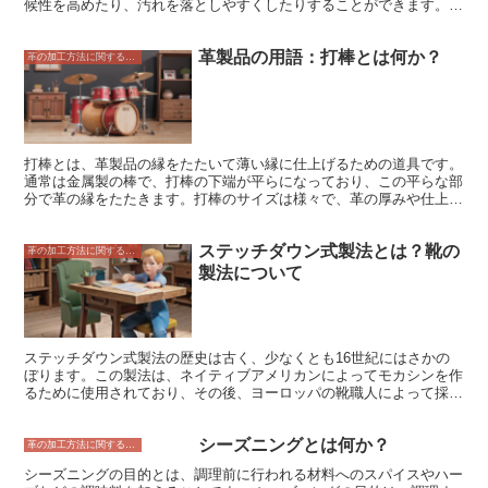
候性を高めたり、汚れを落としやすくしたりすることができます。
塗装機には、手動式のものと自動式のものがあります。 手動式の塗
装機は、職人さんが革に直接塗料を塗る機械です。 自動式の塗装機
革製品の用語：打棒とは何か？
は、革を機械に通すことで塗料を塗る機械です。 塗装機は、革製品
革の加工方法に関すること
の品質を左右する重要な機械です。 適切な塗装を施すことで、革製
品の見た目を美しく仕上げることができます。 また、塗装すること
で革製品の耐久性や機能性を高めることもできます。 塗装機の役割
は、革製品に塗料を塗ることですが、その重要性は、革製品の品質を
左右する点にあります。 適切な塗装を施すことで、革製品の見た目
を美しく仕上げることができます。 また、塗装することで革製品の
打棒とは、革製品の縁をたたいて薄い縁に仕上げるための道具です。
耐久性や機能性を高めることもできます。
通常は金属製の棒で、打棒の下端が平らになっており、この平らな部
分で革の縁をたたきます。打棒のサイズは様々で、革の厚みや仕上げ
たい縁の薄さによって使い分けます。 打棒は、革製品の縁を薄く仕
上げるだけでなく、縁をより丈夫にする効果もあります。また、打棒
ステッチダウン式製法とは？靴の
で縁をたたくと、革の表面に光沢が出て、より美しい仕上がりにする
革の加工方法に関すること
ことができます。 打棒は、革製品の縁を仕上げるための基本的な道
製法について
具ですが、使いこなすには少しコツが必要です。打棒で革の縁をたた
きすぎると、縁が破れたり、シワが入ったりしてしまいます。また、
打棒で縁をたたきすぎると、縁が硬くなってしまいます。 打棒で革
の縁を仕上げるコツは、力を入れすぎずに、均等に縁をたたくことで
す。また、打棒で縁をたたいた後は、縁をヘラやバフで磨いて、表面
ステッチダウン式製法の歴史は古く、少なくとも16世紀にはさかの
を滑らかに仕上げます。
ぼります。この製法は、ネイティブアメリカンによってモカシンを作
るために使用されており、その後、ヨーロッパの靴職人によって採用
されました。ステッチダウン式製法は、靴の耐久性と防水性を高める
ために使用されてきました。 19世紀には、ステッチダウン式製法は
シーズニングとは何か？
ブーツやワークブーツを作るために広く使用されていました。この製
革の加工方法に関すること
法は、靴の製造をより効率的にする機械の発明によってさらに人気が
シーズニングの目的とは、調理前に行われる材料へのスパイスやハー
高まりました。今日では、ステッチダウン式製法は、ワークブーツ、