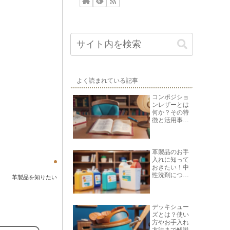
よく読まれている記事
コンポジショ
ンレザーとは
何か？その特
徴と活用事例
を紹介
革製品のお手
入れに知って
おきたい！中
性洗剤につい
革製品を知りたい
て
デッキシュー
ズとは？使い
方やお手入れ