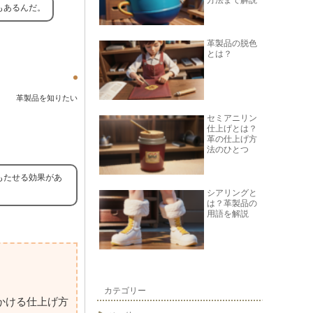
方法まで解説
もあるんだ。
革製品の脱色
とは？
革製品を知りたい
セミアニリン
仕上げとは？
革の仕上げ方
法のひとつ
もたせる効果があ
シアリングと
は？革製品の
用語を解説
カテゴリー
かける仕上げ方