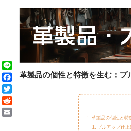
革製品の個性と特徴を生む：プ
L
i
F
n
a
T
e
c
w
R
e
i
革製品の個性と特
e
E
b
t
プルアップ仕上
d