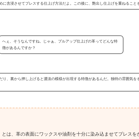
めに含浸させてプレスする仕上げ方法だよ。この後に、艶出し仕上げを重ねること
へぇ、そうなんですね。じゃぁ、プルアップ仕上げの革ってどんな特
徴があるんですか？
だり、裏から押し上げると濃淡の模様が出現する特徴があるんだ。独特の雰囲気を
」とは、革の表面にワックスや油剤を十分に染み込ませてプレスを