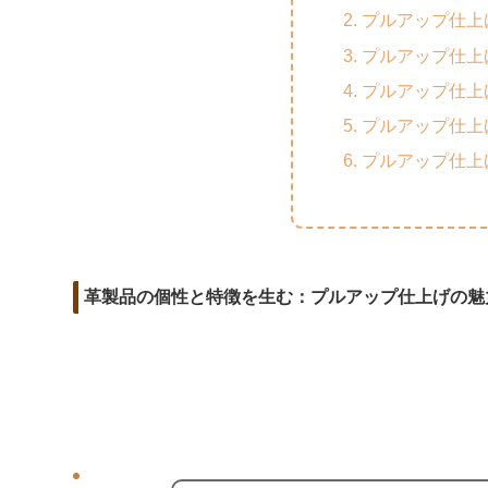
m
o
t
プルアップ仕上
d
a
o
e
プルアップ仕上
i
i
k
r
プルアップ仕上
t
l
プルアップ仕上
プルアップ仕上
革製品の個性と特徴を生む：プルアップ仕上げの魅