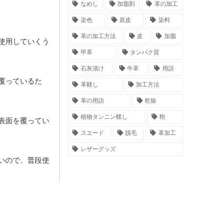
なめし
加脂剤
革の加工
染色
原皮
染料
革の加工方法
皮
加脂
使用していくう
甲革
タンパク質
石灰漬け
牛革
用語
覆っているた
革鞣し
加工方法
革の用語
乾燥
植物タンニン鞣し
鞄
表面を覆ってい
スエード
脱毛
革加工
レザーグッズ
いので、普段使