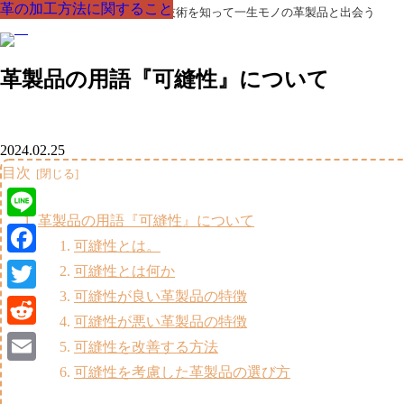
革の加工方法に関すること
革の加工方法に関すること
革の加工方法に関すること
革の加工方法に関すること
革の加工方法に関すること
革の加工方法に関すること
革の加工方法に関すること
革製品の部品の呼び名・素材・技術を知って一生モノの革製品と出会う
革製品の用語『可縫性』について
2024.02.25
目次
革製品の用語『可縫性』について
Line
可縫性とは。
Facebook
可縫性とは何か
可縫性が良い革製品の特徴
Twitter
可縫性が悪い革製品の特徴
Reddit
可縫性を改善する方法
可縫性を考慮した革製品の選び方
Email