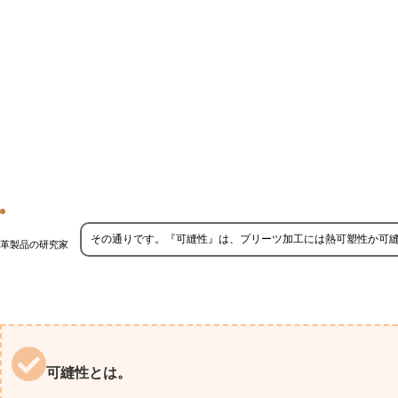
その通りです。『可縫性』は、プリーツ加工には熱可塑性か可
革製品の研究家
可縫性とは。