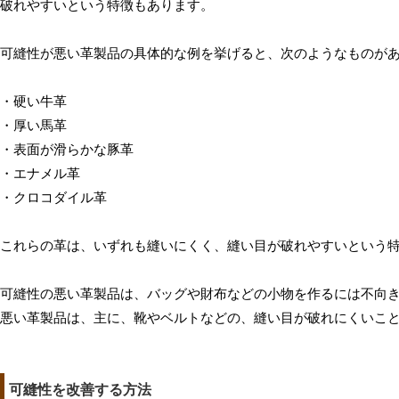
破れやすいという特徴もあります。
可縫性が悪い革製品の具体的な例を挙げると、次のようなものが
・硬い牛革
・厚い馬革
・表面が滑らかな豚革
・エナメル革
・クロコダイル革
これらの革は、いずれも縫いにくく、縫い目が破れやすいという
可縫性の悪い革製品は、バッグや財布などの小物を作るには不向
悪い革製品は、主に、靴やベルトなどの、縫い目が破れにくいこ
可縫性を改善する方法