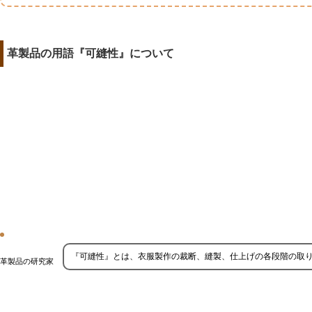
革製品の用語『可縫性』について
『可縫性』とは、衣服製作の裁断、縫製、仕上げの各段階の取
革製品の研究家