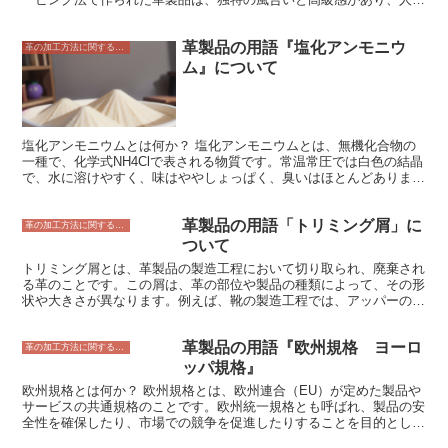
があります。 カービング法は、古くから革製品の装飾に使われてき
た伝統的な技法です。日本では、平安時代にはすでにカービング法で
革製品の用語『塩化アンモニウ
作られた革製品があったと言われています。ヨーロッパでも、中世に
革の加工方法に関すること
はカービング法で作られた革製品が盛んに作られました。 カービン
ム』について
グ法で作られた革製品は、財布、バッグ、靴、ベルトなど、さまざま
なアイテムがあります。また、カービング法で作られた革製品は、フ
ァッションアイテムとしてだけでなく、インテリアとしても人気があ
ります。
塩化アンモニウムとは何か？ 塩化アンモニウムとは、無機化合物の
一種で、化学式NH4Clで表される物質です。常温常圧では白色の結晶
で、水に溶けやすく、味はややしょっぱく、臭いはほとんどありませ
ん。アンモニアと塩酸の反応によって生成され、工業的にはアンモニ
アと二酸化炭素を反応させて得られます。塩化アンモニウムは、電
革製品の用語「トリミング屑」に
池、肥料、医薬品、染料、皮なめしなどの様々な用途に使用されてい
革の加工方法に関すること
ます。
ついて
トリミング屑とは、革製品の製造工程において切り取られ、廃棄され
る革のことです。この屑は、革の部位や製品の種類によって、その形
状や大きさが異なります。例えば、靴の製造工程では、アッパーの部
分の革を裁断した際にできる屑や、靴底の革を縫い合わせた際にでき
る屑などが発生します。また、バッグの製造工程では、持ち手の部分
革製品の用語『欧州規格 ヨーロ
の革を裁断した際にできる屑や、バッグの底の部分の革を縫い合わせ
革の加工方法に関すること
た際にできる屑などが発生します。 トリミング屑は、革製品の製造
ッパ規格』
において不可欠なもので、その量を減らすことは困難です。しかし、
欧州規格とは何か？ 欧州規格とは、欧州連合（EU）が定めた製品や
近年では、トリミング屑を有効利用する取り組みが進められていま
サービスの共通規格のことです。欧州統一規格とも呼ばれ、製品の安
す。例えば、トリミング屑を粉砕して革粉にし、塗料や接着剤の原料
全性を確保したり、市場での競争を促進したりすることを目的として
として使用したり、トリミング屑をリサイクルして新しい革製品を製
います。 欧州規格は、EU加盟国で製造または販売される製品に適用
造したりする取り組みなどが行われています。