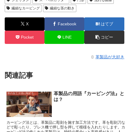
繊細なカービング
繊細な茎の動き
X
Facebook
はてブ
Pocket
LINE
コピー
革製品が大好き
関連記事
革製品の用語『カービング法』と
革の加工方法に関すること
は？
カービング法とは、革製品に彫刻を施す加工方法です。革を彫刻刀な
どで彫ったり、プレス機で押し型を押して模様を入れたりします。カ
ービング法で作られた革製品は、独特の風合いと高級感があり、人気