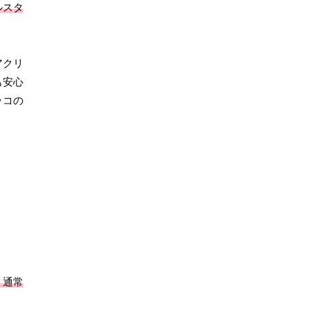
ルスタ
アクリ
も安心
ッコの
、通常