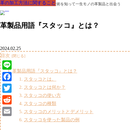
革の加工方法に関すること
革の加工方法に関すること
革の加工方法に関すること
革の加工方法に関すること
革の加工方法に関すること
革の加工方法に関すること
革の加工方法に関すること
革製品の部品の呼び名・素材・技術を知って一生モノの革製品と出会う
革製品用語『スタッコ』とは？
2024.02.25
目次
革製品用語『スタッコ』とは？
Line
スタッコとは。
Facebook
スタッコとは何か？
スタッコの使い方
Twitter
スタッコの種類
Reddit
スタッコのメリットとデメリット
スタッコを使った製品の例
Email