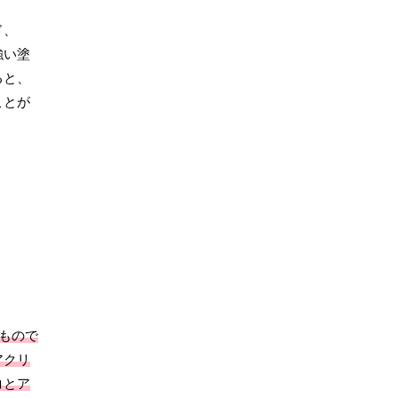
ド、
強い塗
ると、
ことが
もので
アクリ
コとア