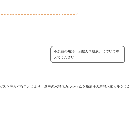
革製品の用語『炭酸ガス脱灰』について教
えてください
ガスを注入することにより、皮中の水酸化カルシウムを易溶性の炭酸水素カルシウ