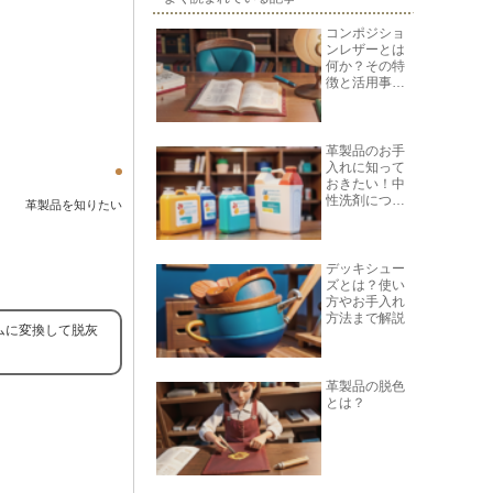
コンポジショ
ンレザーとは
何か？その特
徴と活用事例
を紹介
革製品のお手
入れに知って
おきたい！中
性洗剤につい
革製品を知りたい
て
デッキシュー
ズとは？使い
方やお手入れ
方法まで解説
ムに変換して脱灰
革製品の脱色
とは？