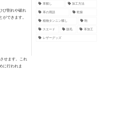
革鞣し
加工方法
ひび割れや破れ
革の用語
乾燥
とができます。
植物タンニン鞣し
鞄
スエード
脱毛
革加工
レザーグッズ
させます。これ
めに行われま