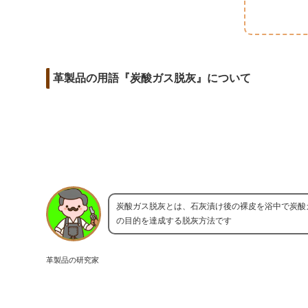
m
o
t
d
a
o
e
i
i
k
r
t
l
革製品の用語『炭酸ガス脱灰』について
炭酸ガス脱灰とは、石灰漬け後の裸皮を浴中で炭酸
の目的を達成する脱灰方法です
革製品の研究家