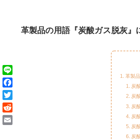
革製品の用語『炭酸ガス脱灰』
革製
L
炭
i
F
炭
n
a
T
炭
e
c
w
炭
R
e
i
炭
e
E
b
t
炭
d