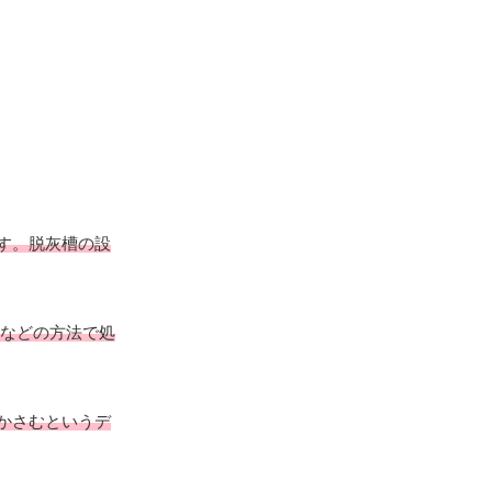
す。脱灰槽の設
殿などの方法で処
かさむというデ