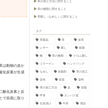
革の加工方法に関すること
革の種類に関すること
革鞣し（なめし）に関すること
タグ
革製品
革
皮革
レザー
鞣し
銀面
靴
革の種類
クロム鞣し
コラーゲン
ハンドバッグ
革は動物の皮か
なめし
加脂剤
革の加工
酸化炭素が生成
染色
原皮
染料
革の加工方法
皮
加脂
二酸化炭素と反
甲革
タンパク質
とで容易に取り
石灰漬け
牛革
用語