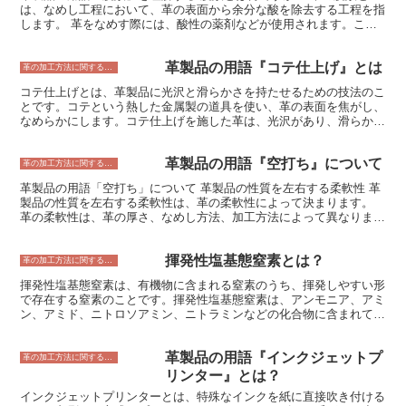
は、なめし工程において、革の表面から余分な酸を除去する工程を指
します。 革をなめす際には、酸性の薬剤などが使用されます。これ
らの酸は、革のタンパク質を硬くし、腐敗を防ぐ効果があります。し
かし、その一方で、革の表面に余分な酸が残っていると、革の色や風
革製品の用語『コテ仕上げ』とは
合いが悪くなったり、耐久性が低下したりすることがあります。その
革の加工方法に関すること
ため、革をなめした後には、脱酸を行う必要があります。脱酸を行う
コテ仕上げとは、革製品に光沢と滑らかさを持たせるための技法のこ
ことで、革の表面から余分な酸を除去し、革の色や風合いを良くし、
とです。コテという熱した金属製の道具を使い、革の表面を焦がし、
耐久性を高めることができます。
なめらかにします。コテ仕上げを施した革は、光沢があり、滑らかな
手触りになります。また、コテ仕上げを施した革は、水や汚れに強い
という特徴もあります。コテ仕上げは、革製品によく使われる技法
革製品の用語『空打ち』について
で、バッグや財布、靴など、さまざまな革製品に使用されています。
革の加工方法に関すること
革製品の用語「空打ち」について 革製品の性質を左右する柔軟性 革
製品の性質を左右する柔軟性は、革の柔軟性によって決まります。
革の柔軟性は、革の厚さ、なめし方法、加工方法によって異なりま
す。一般に、革が薄いほど、柔軟性が高くなります。また、なめし方
法によって、革の柔軟性は大きく異なります。クロムなめしやコンビ
揮発性塩基態窒素とは？
なめしなどの化学薬品を用いたなめし方法で作られた革は、柔軟性に
革の加工方法に関すること
優れています。一方で、タンニンなめしなどの植物性タンニンを用い
揮発性塩基態窒素は、有機物に含まれる窒素のうち、揮発しやすい形
たなめし方法で作られた革は、柔軟性に劣りますが、耐久性に優れて
で存在する窒素のことです。揮発性塩基態窒素は、アンモニア、アミ
います。さらに、革の加工方法によっても、革の柔軟性は左右されま
ン、アミド、ニトロソアミン、ニトラミンなどの化合物に含まれてい
す。革を伸ばしたり、揉んだりする加工を施すことで、革の柔軟性を
ます。アンモニアは、動物の排泄物や腐敗した生物から発生するアル
高めることができます。 革の柔軟性は、革製品の使い心地を大きく
カリ性のガスです。アミンは、アンモニアの誘導体であり、アンモニ
左右します。例えば、靴の場合、革が柔軟であれば、足に馴染みやす
革製品の用語『インクジェットプ
アの分子中の1つ以上の水素原子をアルキル基またはアリール基で置
革の加工方法に関すること
く、履き心地が良くなります。また、バッグの場合、革が柔軟であれ
換した化合物です。アミンは、魚介類や貝類など、水生生物に多く含
リンター』とは？
ば、荷物を出し入れしやすくなります。
まれています。アミドは、アンモニアの分子中の水素原子を酸の残基
インクジェットプリンターとは、特殊なインクを紙に直接吹き付ける
で置換した化合物です。アミドは、タンパク質やペプチドなど、生物