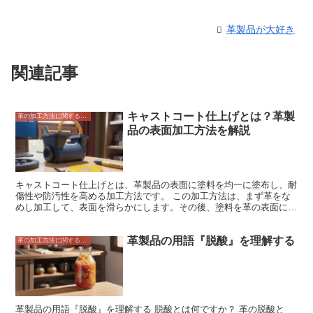
革製品が大好き
関連記事
キャストコート仕上げとは？革製
革の加工方法に関すること
品の表面加工方法を解説
キャストコート仕上げとは、革製品の表面に塗料を均一に塗布し、耐
傷性や防汚性を高める加工方法です。 この加工方法は、まず革をな
めし加工して、表面を滑らかにします。その後、塗料を革の表面に塗
布し、乾燥させます。この工程を数回繰り返すことで、均一で耐久性
のある塗膜を形成することができます。 キャストコート仕上げのメ
革製品の用語『脱酸』を理解する
リットは、耐傷性や防汚性が高まることです。塗膜が革の表面を保護
革の加工方法に関すること
するため、傷や汚れがつきにくくなります。また、塗膜は防水性にも
優れているため、水や汚れをはじきやすいという特徴もあります。
さらに、キャストコート仕上げは、革製品に光沢感や色鮮やかさを与
えることもできます。塗料にはさまざまな色や種類があるため、革製
品に合った加工を施すことができます。
革製品の用語『脱酸』を理解する 脱酸とは何ですか？ 革の脱酸と