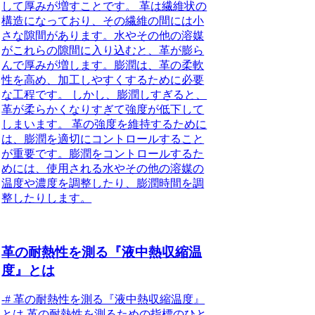
して厚みが増すことです。 革は繊維状の
構造になっており、その繊維の間には小
さな隙間があります。水やその他の溶媒
がこれらの隙間に入り込むと、革が膨ら
んで厚みが増します。膨潤は、革の柔軟
性を高め、加工しやすくするために必要
な工程です。 しかし、膨潤しすぎると、
革が柔らかくなりすぎて強度が低下して
しまいます。 革の強度を維持するために
は、膨潤を適切にコントロールすること
が重要です。膨潤をコントロールするた
めには、使用される水やその他の溶媒の
温度や濃度を調整したり、膨潤時間を調
整したりします。
革の耐熱性を測る『液中熱収縮温
度』とは
-# 革の耐熱性を測る『液中熱収縮温度』
とは 革の耐熱性を測るための指標のひと