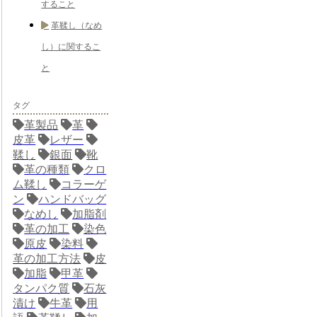
すること
革鞣し（なめ
し）に関するこ
と
タグ
革製品
革
皮革
レザー
鞣し
銀面
靴
革の種類
クロ
ム鞣し
コラーゲ
ン
ハンドバッグ
なめし
加脂剤
革の加工
染色
原皮
染料
革の加工方法
皮
加脂
甲革
タンパク質
石灰
漬け
牛革
用