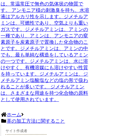
は、常温常圧で無色の気体状の物質で
す。 アンモニア様の刺激臭を持ち、水溶
液はアルカリ性を示します。ジメチルア
ミンは、可燃性であり、空気よりも重い
ガスです。ジメチルアミンは、アミンの
一種であり、アミンは、アンモニアの窒
素原子を炭素原子で置換した化合物のこ
とです。ジメチルアミンは、アミンの中
でも、最も単純な構造をしているアミン
の一つです。ジメチルアミンは、水に溶
けやすく、有機溶媒にも溶けやすい性質
を持っています。ジメチルアミンは、ジ
メチルアミン塩酸塩などの塩の形で扱わ
れることが多いです。 ジメチルアミン
は、さまざまな用途を持つ化合物の原料
として使用されています。
ホーム
革の加工方法に関すること
サイト作成者