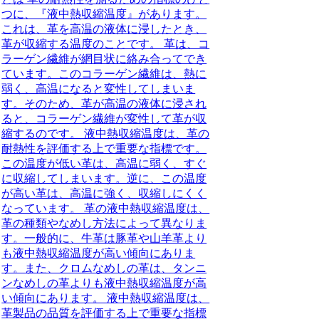
つに、『液中熱収縮温度』があります。
これは、革を高温の液体に浸したとき、
革が収縮する温度のことです。 革は、コ
ラーゲン繊維が網目状に絡み合ってでき
ています。このコラーゲン繊維は、熱に
弱く、高温になると変性してしまいま
す。そのため、革が高温の液体に浸され
ると、コラーゲン繊維が変性して革が収
縮するのです。 液中熱収縮温度は、革の
耐熱性を評価する上で重要な指標です。
この温度が低い革は、高温に弱く、すぐ
に収縮してしまいます。逆に、この温度
が高い革は、高温に強く、収縮しにくく
なっています。 革の液中熱収縮温度は、
革の種類やなめし方法によって異なりま
す。一般的に、牛革は豚革や山羊革より
も液中熱収縮温度が高い傾向にありま
す。また、クロムなめしの革は、タンニ
ンなめしの革よりも液中熱収縮温度が高
い傾向にあります。 液中熱収縮温度は、
革製品の品質を評価する上で重要な指標