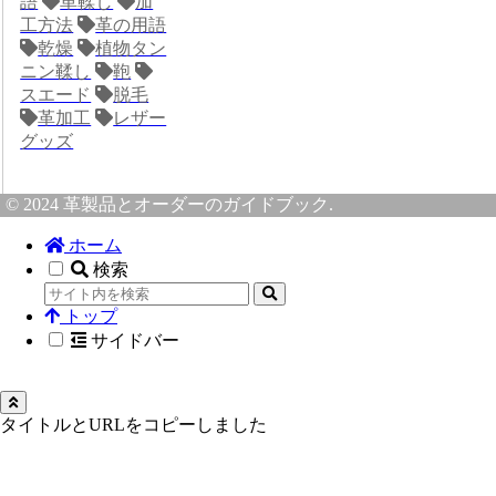
語
革鞣し
加
工方法
革の用語
乾燥
植物タン
ニン鞣し
鞄
スエード
脱毛
革加工
レザー
グッズ
© 2024 革製品とオーダーのガイドブック.
ホーム
検索
トップ
サイドバー
タイトルとURLをコピーしました