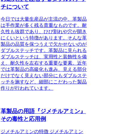
チについて
今日では大量生産品が主流の中、革製品
は手作業が多く残る貴重なものです。耐
久性も抜群であり、ひび割れや穴が開き
にくいという特徴があります。そんな革
製品の品質を保つうえで欠かせないのが
ダブルステッチです。革製品に見られる
ダブルステッチは、実用性と装飾性を備
え、耐久性を左右する重要な要素。近年
では革製品の高級化も進み、見える部分
だけでなく見えない部分にもダブルステ
ッチを施すなど、細部にこだわった製品
作りが行われています。
革製品の用語『ジメチルアミン』
その毒性と応用例
ジメチルアミンの特徴 ジメチルアミン