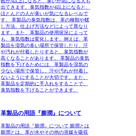
数が3以上になると、臭いが気になる人も
出てきます。臭気指数が4以上になると、
ほとんどの人が臭いが気になるレベルで
す。 革製品の臭気指数は、革の種類や鞣
し方法、仕上げ方法などによって異なり
ます。また、革製品の使用状況によって
も、臭気指数は変化します。例えば、革
製品を湿気の多い場所で保管したり、汗
や汚れが付着したりすると、臭気指数が
高くなることがあります。 革製品の臭気
指数を下げるためには、革製品を湿気の
少ない場所で保管し、汗や汚れが付着し
ないようにすることが大切です。また、
革製品を定期的に手入れをすることで、
臭気指数を下げることができます。
革製品の用語『膨潤』について
革製品の用語『膨潤』について 膨潤とは
膨潤とは、革が水やその他の溶媒を吸収