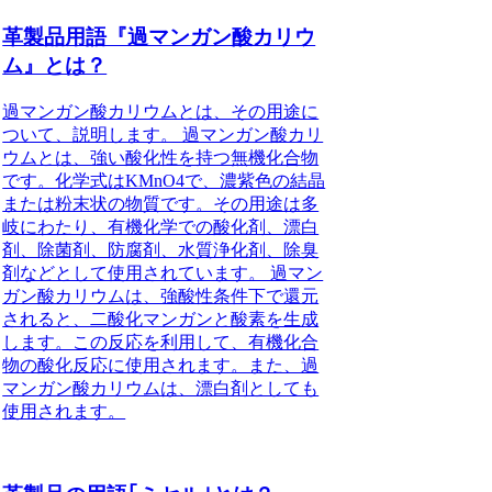
革製品用語『過マンガン酸カリウ
ム』とは？
過マンガン酸カリウムとは、その用途に
ついて、説明します。 過マンガン酸カリ
ウムとは、強い酸化性を持つ無機化合物
です。化学式はKMnO4で、濃紫色の結晶
または粉末状の物質です。その用途は多
岐にわたり、有機化学での酸化剤、漂白
剤、除菌剤、防腐剤、水質浄化剤、除臭
剤などとして使用されています。 過マン
ガン酸カリウムは、強酸性条件下で還元
されると、二酸化マンガンと酸素を生成
します。この反応を利用して、有機化合
物の酸化反応に使用されます。また、過
マンガン酸カリウムは、漂白剤としても
使用されます。