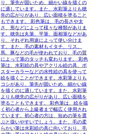
り、筆先が固いため、細かい線を描くの
に適しています。また、水彩筆よりも穂
先の広がりがあり、広い面積を塗ること
もできます。 彩色筆は、毛の長さや太
さ、形などによって様々な種類がありま
す。穂先は丸筆、平筆、面相筆などがあ
り、それぞれ用途によって使い分けま
す。また、毛の素材もイタチ、リス、
馬、豚などの毛が使われており、毛の質
によって筆のタッチも変わります。 彩色
筆は、水彩絵の具やアクリル絵の具、ポ
スターカラーなどの水性絵の具を使って
絵を描くことができます。水彩筆よりも
コシがあり、筆先が固いため、細かい線
を描くのに適しています。また、水彩筆
よりも穂先の広がりがあり、広い面積を
塗ることもできます。 彩色筆は、絵を描
く初心者から上級者まで幅広く使用され
ています。初心者の方は、短めの筆を選
ぶと扱いやすいでしょう。また、毛の柔
らかい筆は水彩絵の具に向いており、毛