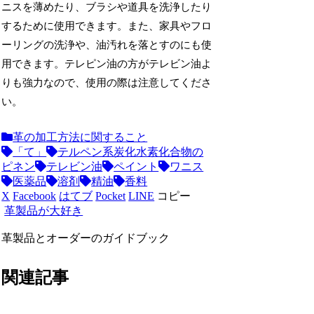
ニスを薄めたり、ブラシや道具を洗浄したり
するために使用できます。また、家具やフロ
ーリングの洗浄や、油汚れを落とすのにも使
用できます。テレピン油の方がテレビン油よ
りも強力なので、使用の際は注意してくださ
い。
革の加工方法に関すること
「て」
テルペン系炭化水素化合物の
ピネン
テレビン油
ペイント
ワニス
医薬品
溶剤
精油
香料
X
Facebook
はてブ
Pocket
LINE
コピー
革製品が大好き
革製品とオーダーのガイドブック
関連記事