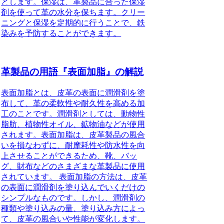
とします。保湿は、革製品に合った保湿
剤を使って革の水分を保ちます。クリー
ニングと保湿を定期的に行うことで、鉄
染みを予防することができます。
革製品の用語『表面加脂』の解説
表面加脂とは、皮革の表面に潤滑剤を塗
布して、革の柔軟性や耐久性を高める加
工のことです。潤滑剤としては、動物性
脂肪、植物性オイル、鉱物油などが使用
されます。表面加脂は、皮革製品の風合
いを損なわずに、耐摩耗性や防水性を向
上させることができるため、靴、バッ
グ、財布などのさまざまな革製品に使用
されています。 表面加脂の方法は、皮革
の表面に潤滑剤を塗り込んでいくだけの
シンプルなものです。しかし、潤滑剤の
種類や塗り込みの量、塗り込み方によっ
て、皮革の風合いや性能が変化します。