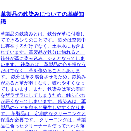
革製品の鉄染みについての基礎知
識
革製品の鉄染みとは、鉄分が革に付着し
てできるシミのことです。 鉄分は空気中
に存在するだけでなく、土や水にも含ま
れています。革製品が鉄分に触れると、
鉄分が革に染み込み、シミとなってしま
います。 鉄染みは、革製品の色を損なう
だけでなく、革を傷めることもありま
す。 鉄分は革を腐食させるため、鉄染み
があると革が弱くなり、破れやすくなっ
てしまいます。また、鉄染みは革の表面
をザラザラにしてしまうため、触り心地
が悪くなってしまいます。 鉄染みは、革
製品のケアを怠ると発生しやすくなりま
す。 革製品は、定期的なクリーニングと
保湿が必要です。 クリーニングは、革製
品に合ったクリーナーを使って汚れを落