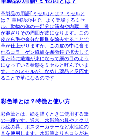
革製品の用語｢ミセル｣とは？
革製品の用語｢ミセル｣とは？ ミセルと
は？ 革用語の中で、よく登場するミセ
ル。動物の体の一部分は筋肉や内蔵、骨
が混ざりその周囲が皮になります。この
皮から毛や余分な脂肪を除去することで
革が仕上がりますが、この皮の中に含ま
れるコラーゲン繊維を顕微鏡で拡大して
見た時に繊維が束になって網の目のよう
になっている状態をミセルと呼んでいま
す。このミセルが、なめし薬品と反応す
ることで革になるのです。
彩色筆とは？特徴と使い方
彩色筆とは、絵を描くときに使用する筆
の一種です。通常、水彩絵の具やアクリ
ル絵の具、ポスターカラーなど水性絵の
具を使用します。水彩筆よりもコシがあ