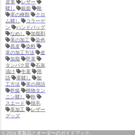
皮革
レザー
鞣し
銀面
靴
革の種類
クロ
ム鞣し
コラーゲ
ン
ハンドバッグ
なめし
加脂剤
革の加工
染色
原皮
染料
革の加工方法
皮
加脂
甲革
タンパク質
石灰
漬け
牛革
用
語
革鞣し
加
工方法
革の用語
乾燥
植物タン
ニン鞣し
鞄
スエード
脱毛
革加工
レザー
グッズ
© 2024 革製品とオーダーのガイドブック.