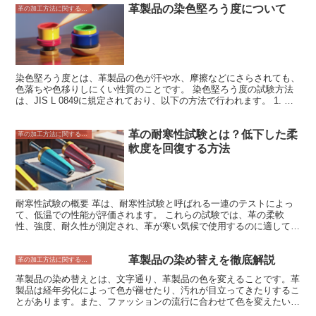
革製品の染色堅ろう度について
革の加工方法に関すること
染色堅ろう度とは、革製品の色が汗や水、摩擦などにさらされても、
色落ちや色移りしにくい性質のことです。 染色堅ろう度の試験方法
は、JIS L 0849に規定されており、以下の方法で行われます。 1. 革
製品を一定の温度と湿度で一定時間放置する。 2. 革製品を水に浸
す。 3. 革製品を摩擦する。 4. 革製品の色落ちや色移りを評価する。
革の耐寒性試験とは？低下した柔
染色堅ろう度は、革製品の品質を評価する上で重要な項目です。染色
革の加工方法に関すること
堅ろう度の高い革製品は、色落ちや色移りがしにくいため、長く愛用
軟度を回復する方法
することができます。
耐寒性試験の概要 革は、耐寒性試験と呼ばれる一連のテストによっ
て、低温での性能が評価されます。 これらの試験では、革の柔軟
性、強度、耐久性が測定され、革が寒い気候で使用するのに適してい
るかどうかが判断されます。 耐寒性試験は、革を低温にさらすこと
で行われます。通常、革は-20℃から-40℃の温度にさらされます。 革
革製品の染め替えを徹底解説
は、この温度にさらされた後、柔軟性、強度、耐久性が測定されま
革の加工方法に関すること
す。 柔軟性は、革を曲げたときに元に戻る能力によって測定されま
革製品の染め替えとは、文字通り、革製品の色を変えることです。革
す。 強度は、革を引き裂くのに必要な力によって測定されます。耐
製品は経年劣化によって色が褪せたり、汚れが目立ってきたりするこ
久性は、革が摩耗に耐える能力によって測定されます。 耐寒性試験
とがあります。また、ファッションの流行に合わせて色を変えたいと
の結果は、革の品質を判断するために使用されます。耐寒性試験に合
いうこともあるかもしれません。そんなときに、革製品の染め替えが