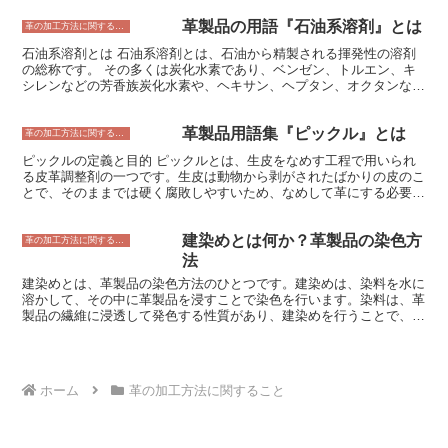
格した革は、寒い気候で使用するのに適していると考えられていま
おすすめです。 革製品の染め替えは、専門の業者に依頼することも
す。 耐寒性試験に不合格した革は、寒い気候での使用には適してい
革製品の用語『石油系溶剤』とは
できます。しかし、自分で染め替えることも可能です。革製品の染め
革の加工方法に関すること
ません。
替えは、意外と簡単にできるので、ぜひチャレンジしてみてはいかが
石油系溶剤とは 石油系溶剤とは、石油から精製される揮発性の溶剤
でしょうか。 革製品の染め替えには、いくつかの方法があります。
の総称です。 その多くは炭化水素であり、ベンゼン、トルエン、キ
もっとも簡単な方法は、革製品用の染料を使って染め替える方法で
シレンなどの芳香族炭化水素や、ヘキサン、ヘプタン、オクタンなど
す。染料には、水性染料と油性染料の2種類があります。水性染料
の脂肪族炭化水素が含まれます。また、石油系溶剤には、油脂を溶解
は、水で溶かして使う染料です。油性染料は、油で溶かして使う染料
しやすい成分が含まれていることが多く、皮革の洗浄や油性の汚れ落
です。水性染料は、革に染み込みやすく、発色が鮮やかなのが特徴で
革製品用語集『ピックル』とは
としに使用されます。
革の加工方法に関すること
す。油性染料は、革への染み込みは劣るものの、耐水性に優れている
のが特徴です。 革製品の染め替えは、革の風合いを損ねずに色を変
ピックルの定義と目的 ピックルとは、生皮をなめす工程で用いられ
えることができるのがメリットです。また、自分で染め替えることが
る皮革調整剤の一つです。生皮は動物から剥がされたばかりの皮のこ
できるので、コストを抑えることができます。
とで、そのままでは硬く腐敗しやすいため、なめして革にする必要が
あります。なめすとは、生皮を薬品や酵素などの化学物質で処理し、
腐敗を防ぎ柔らかくすることです。 ピックルは、なめしの工程の中
建染めとは何か？革製品の染色方
で、クロムなめしを行う前に生皮を処理するために使われます。クロ
革の加工方法に関すること
ムなめしとは、クロム塩水溶液を用いて生皮をなめす方法で、現在で
法
は革をなめす方法として最も広く用いられています。クロムなめしの
建染めとは、革製品の染色方法のひとつです。建染めは、染料を水に
工程の中で、ピックルは生皮を酸性にすることで、クロム塩水溶液が
溶かして、その中に革製品を浸すことで染色を行います。染料は、革
皮革に浸透しやすくする役割を果たします。 またピックルは、生皮
製品の繊維に浸透して発色する性質があり、建染めを行うことで、革
に含まれるタンパク質を分解し、なめし剤が浸透しやすくする効果も
製品を均一に染色することができます。 建染めは、革製品の染色方
あります。ピックルによって生皮が酸性にされると、皮革中のコラー
法としては最も一般的な方法のひとつです。建染めを行うことで、革
ゲン繊維が膨潤して柔らかく弾力のある革になり、伸縮性や耐久性に
製品をさまざまな色に染めることができ、また、染料の濃度を調整す
も優れます。 ピックルには、硫酸や塩酸、ホルムアルデヒドなどの
ることで、色の濃淡を調節することもできます。また、建染めは、革
化学薬品が含まれており、適正な濃度や処理時間などを厳密に管理す
ホーム
革の加工方法に関すること
製品に防水効果を与えるため、革製品の耐久性を高める効果もありま
ることが重要です。間違った方法で使用すると、皮革が損傷したり、
す。
環境汚染を引き起こしたりする可能性があります。